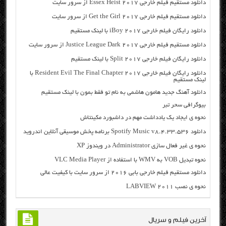
دانلود مستقیم فیلم خارجی Essex Heist 2017 از سرور سایت
دانلود مستقیم فیلم خارجی Get the Girl 2017 از سرور سایت
دانلود رایگان فیلم خارجی iBoy 2017 با لینک مستقیم
دانلود مستقیم فیلم خارجی Justice League Dark 2017 از سرور سایت
دانلود رایگان فیلم خارجی Split 2017 با لینک مستقیم
دانلود رایگان فیلم خارجی Resident Evil The Final Chapter 2017 با
لینک مستقیم
دانلود آهنگ جدید هامون هاشمی به نام تو فقط بمون با لینک مستقیم
بیوگرافی سحر تبر
نحوه ی ایجاد یک یادداشت مهم در داشبورد مکینتاش
دانلود Spotify Music v8.4.33.536 برنامه پخش موسیقی آنلاین اندروید
نحوه ی غیر فعال سازی Administrator در ویندوز XP
نحوه تبدیل VOB به WMV با استفاده از VLC Media Player
دانلود مستقیم فیلم خارجی بابی ۲۰۱۶ از سرور سایت با کیفیت عالی
نحوه ی نصب LABVIEW 2011
آخرین فیلم و سریال