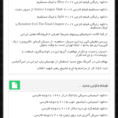
دانلود رایگان فیلم خارجی iBoy 2017 با لینک مستقیم
دانلود مستقیم فیلم خارجی Justice League Dark 2017 از سرور سایت
دانلود رایگان فیلم خارجی Split 2017 با لینک مستقیم
دانلود رایگان فیلم خارجی Resident Evil The Final Chapter 2017 با
لینک مستقیم
از کجا اکانت اسپاتیفای پرمیوم بخریم؟ معرفی ۴ فروشگاه معتبر ایرانی
بررسی تطبیقی کپی برداری سریال «ساهره» از سریال کره‌ای «کایروس» | یک
کپی‌برداری مو به مو / اینجا تهران است به وقت سئول
«اسباب زحمت» و تکرار موقعیت آبروداری در خواستگاری؛ شباهت با
«پایتخت۷» و چرخه تکرار
بهنام بانی در آمریکا: موج جدید استقبال از موسیقی پاپ ایرانی در لس‌آنجلس
ثبت ۷۵۹ اثر از مراسم وداع و تشییع رهبر شهید انقلاب
فیلم خارجی جدید …
دانلود انیمیشن سریالی بابا لنگ دراز ۱۹۹۰ با دوبله فارسی
دانلود انیمیشن دایناسور خوب ۲۰۱۵ با دوبله فارسی
دانلود فیلم کره ای دریا سالار ۲۰۱۴ با دوبله فارسی
دانلود سریال آخرین مرد روی زمین ۲۰۱۵ با دوبله فارسی