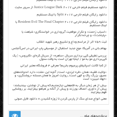
دانلود رایگان فیلم خارجی iBoy 2017 با لینک مستقیم
دانلود مستقیم فیلم خارجی Justice League Dark 2017 از سرور سایت
دانلود رایگان فیلم خارجی Split 2017 با لینک مستقیم
دانلود رایگان فیلم خارجی Resident Evil The Final Chapter 2017 با
لینک مستقیم
«اسباب زحمت» و تکرار موقعیت آبروداری در خواستگاری؛ شباهت با
«پایتخت۷» و چرخه تکرار
ثبت ۷۵۹ اثر از مراسم وداع و تشییع رهبر شهید انقلاب
بهنام بانی در آمریکا: موج جدید استقبال از موسیقی پاپ ایرانی در لس‌آنجلس
بررسی تطبیقی کپی برداری سریال «ساهره» از سریال کره‌ای «کایروس» | یک
کپی‌برداری مو به مو / اینجا تهران است به وقت سئول
از کجا اکانت اسپاتیفای پرمیوم بخریم؟ معرفی ۴ فروشگاه معتبر ایرانی
«ولایت فقیه» همان «فره ایزدی» است/ آنچه این «ملت» دارد اندوخته‌های
عمیق، بزرگ، پاک و الهی است/ روایت امروز ما همان مسئله «روشنگری» و
«جهاد تبیین» است
بیش از هر زمان دیگر به قلم‌هایی نیازمندیم که پیش از نوشتن، بیندیشند؛
پیش از داوری، انصاف بورزند و پیش از آنکه بر هیاهو بیفزایند، بر روشنایی
فهم بیفزایند
معنی انواع صدای سگ از پارس کردن تا زوزه کشیدن + دانلود فایل صوتی
پربازدیدهای ماه …