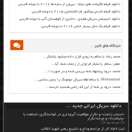
دانلود فیلم لاکپشت های نینجا : بیرون از سایه ها ۲۰۱۶ با دوبله فارسی
دانلود فیلم خارجی ویکتور فرانکنشتاین ۲۰۱۵ با دوبله فارسی
دانلود انیمیشن سریالی هایدی : دختری از کوهستان آلپ با دوبله فارسی
دانلود فیلم یک سال بسیار خشن ۲۰۱۴ با دوبله فارسی
دیدگاه های اخیر …
محمد رضا: با سلام به زودی قرار داده میشود باتشکر...
جعفر: سلام. با تشکر فراوان از زحمات شما. آیا...
محمد: درود پیشنهاد شما بررسی شده و در صورت ا...
Mohammad: با سلام لطفا سریال جومونگ را بدون سانس...
محمد: درود بر شما از این که راضی هستید خرسند...
دانلود سریال ایرانی جدید …
«اسباب زحمت» و تکرار موقعیت آبروداری در خواستگاری؛ شباهت با
«پایتخت۷» و چرخه تکرار
۱۴ مرداد ۱۴۰۵
ثبت ۷۵۹ اثر از مراسم وداع و تشییع رهبر شهید انقلاب