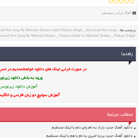
آهنگ ایرانی
موسیقی
,
ad New Song By Mehrdad Shafiee Called Elaheye Eshgh
Download New Song
برچسب ها :
,
wnload New Song By Mehrdad Shafiee
Elaheye Eshgh by Mehrdad Shafiee
Elaheye Eshgh
,
,
راهنما
در صورت خرابی لینک های دانلود خواهشمندیم در اسرع 
ورود به بخش
دانلود زیرن
آموزش دانلود زیرنویس
آموزش سوئیچ دو زبان فارسی و انگلیس
مطالب مرتبط
دانلود آهنگ جدید باراد به نام وای دلم با لینک مستقیم
دانلود آهنگ جدید بردیا امیری به نام با هم با لینک مستقیم