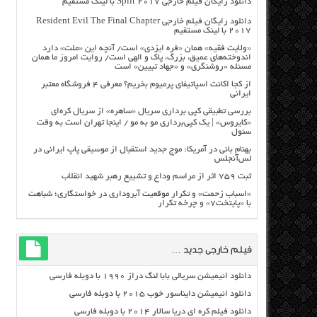
دانلود رایگان فیلم خارجی Split 2017 با لینک مستقیم
دانلود رایگان فیلم خارجی Resident Evil The Final Chapter
2017 با لینک مستقیم
«ولایت فقیه» همان «فره ایزدی» است/ آنچه این «ملت» دارد
اندوخته‌های عمیق، بزرگ، پاک و الهی است/ روایت امروز ما همان
مسئله «روشنگری» و «جهاد تبیین» است
از کجا اکانت اسپاتیفای پرمیوم بخریم؟ معرفی ۴ فروشگاه معتبر
ایرانی
بررسی تطبیقی کپی برداری سریال «ساهره» از سریال کره‌ای
«کایروس» | یک کپی‌برداری مو به مو / اینجا تهران است به وقت
سئول
بهنام بانی در آمریکا: موج جدید استقبال از موسیقی پاپ ایرانی در
لس‌آنجلس
ثبت ۷۵۹ اثر از مراسم وداع و تشییع رهبر شهید انقلاب
«اسباب زحمت» و تکرار موقعیت آبروداری در خواستگاری؛ شباهت
با «پایتخت۷» و چرخه تکرار
فیلم خارجی جدید …
دانلود انیمیشن سریالی بابا لنگ دراز ۱۹۹۰ با دوبله فارسی
دانلود انیمیشن دایناسور خوب ۲۰۱۵ با دوبله فارسی
دانلود فیلم کره ای دریا سالار ۲۰۱۴ با دوبله فارسی