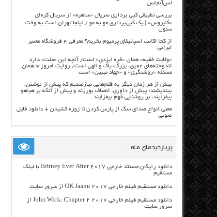
لس‌آنجلس
بررسی تطبیقی کپی برداری سریال «ساهره» از سریال کره‌ای
«کایروس» | یک کپی‌برداری مو به مو / اینجا تهران است به وقت
سئول
از کجا اکانت اسپاتیفای پرمیوم بخریم؟ معرفی ۴ فروشگاه معتبر
ایرانی
«ولایت فقیه» همان «فره ایزدی» است/ آنچه این «ملت» دارد
اندوخته‌های عمیق، بزرگ، پاک و الهی است/ روایت امروز ما همان
مسئله «روشنگری» و «جهاد تبیین» است
بیش از هر زمان دیگر به قلم‌هایی نیازمندیم که پیش از نوشتن،
بیندیشند؛ پیش از داوری، انصاف بورزند و پیش از آنکه بر هیاهو
بیفزایند، بر روشنایی فهم بیفزایند
معنی انواع صدای سگ از پارس کردن تا زوزه کشیدن + دانلود فایل
صوتی
پربازدیدهای ماه …
دانلود رایگان مسنتد خارجی Britney Ever After 2017 با لینک
مستقیم
دانلود مستقیم فیلم خارجی OK Jaanu 2017 از سرور سایت
دانلود مستقیم فیلم خارجی John Wick: Chapter 2 2017 از
سرور سایت