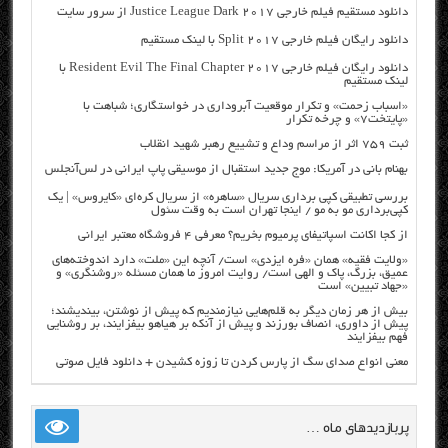
دانلود مستقیم فیلم خارجی Justice League Dark 2017 از سرور سایت
دانلود رایگان فیلم خارجی Split 2017 با لینک مستقیم
دانلود رایگان فیلم خارجی Resident Evil The Final Chapter 2017 با
لینک مستقیم
«اسباب زحمت» و تکرار موقعیت آبروداری در خواستگاری؛ شباهت با
«پایتخت۷» و چرخه تکرار
ثبت ۷۵۹ اثر از مراسم وداع و تشییع رهبر شهید انقلاب
بهنام بانی در آمریکا: موج جدید استقبال از موسیقی پاپ ایرانی در لس‌آنجلس
بررسی تطبیقی کپی برداری سریال «ساهره» از سریال کره‌ای «کایروس» | یک
کپی‌برداری مو به مو / اینجا تهران است به وقت سئول
از کجا اکانت اسپاتیفای پرمیوم بخریم؟ معرفی ۴ فروشگاه معتبر ایرانی
«ولایت فقیه» همان «فره ایزدی» است/ آنچه این «ملت» دارد اندوخته‌های
عمیق، بزرگ، پاک و الهی است/ روایت امروز ما همان مسئله «روشنگری» و
«جهاد تبیین» است
بیش از هر زمان دیگر به قلم‌هایی نیازمندیم که پیش از نوشتن، بیندیشند؛
پیش از داوری، انصاف بورزند و پیش از آنکه بر هیاهو بیفزایند، بر روشنایی
فهم بیفزایند
معنی انواع صدای سگ از پارس کردن تا زوزه کشیدن + دانلود فایل صوتی
پربازدیدهای ماه …