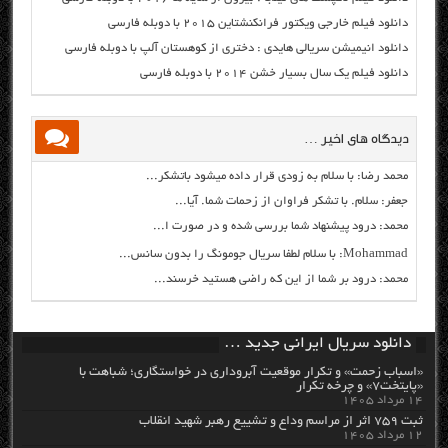
دانلود فیلم خارجی ویکتور فرانکنشتاین ۲۰۱۵ با دوبله فارسی
دانلود انیمیشن سریالی هایدی : دختری از کوهستان آلپ با دوبله فارسی
دانلود فیلم یک سال بسیار خشن ۲۰۱۴ با دوبله فارسی
دیدگاه های اخیر …
محمد رضا: با سلام به زودی قرار داده میشود باتشکر...
جعفر: سلام. با تشکر فراوان از زحمات شما. آیا...
محمد: درود پیشنهاد شما بررسی شده و در صورت ا...
Mohammad: با سلام لطفا سریال جومونگ را بدون سانس...
محمد: درود بر شما از این که راضی هستید خرسند...
دانلود سریال ایرانی جدید …
«اسباب زحمت» و تکرار موقعیت آبروداری در خواستگاری؛ شباهت با
«پایتخت۷» و چرخه تکرار
۱۴ مرداد ۱۴۰۵
ثبت ۷۵۹ اثر از مراسم وداع و تشییع رهبر شهید انقلاب
۱۲ مرداد ۱۴۰۵