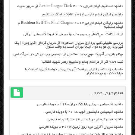
دانلود مستقیم فیلم خارجی Justice League Dark 2017 از سرور سایت
دانلود رایگان فیلم خارجی Split 2017 با لینک مستقیم
دانلود رایگان فیلم خارجی Resident Evil The Final Chapter 2017 با
لینک مستقیم
از کجا اکانت اسپاتیفای پرمیوم بخریم؟ معرفی ۴ فروشگاه معتبر ایرانی
بررسی تطبیقی کپی برداری سریال «ساهره» از سریال کره‌ای «کایروس» | یک
کپی‌برداری مو به مو / اینجا تهران است به وقت سئول
بهنام بانی در آمریکا: موج جدید استقبال از موسیقی پاپ ایرانی در لس‌آنجلس
ثبت ۷۵۹ اثر از مراسم وداع و تشییع رهبر شهید انقلاب
«اسباب زحمت» و تکرار موقعیت آبروداری در خواستگاری؛ شباهت با
«پایتخت۷» و چرخه تکرار
فیلم خارجی جدید …
دانلود انیمیشن سریالی بابا لنگ دراز ۱۹۹۰ با دوبله فارسی
دانلود انیمیشن دایناسور خوب ۲۰۱۵ با دوبله فارسی
دانلود فیلم کره ای دریا سالار ۲۰۱۴ با دوبله فارسی
دانلود سریال آخرین مرد روی زمین ۲۰۱۵ با دوبله فارسی
دانلود فیلم لاکپشت های نینجا : بیرون از سایه ها ۲۰۱۶ با دوبله فارسی