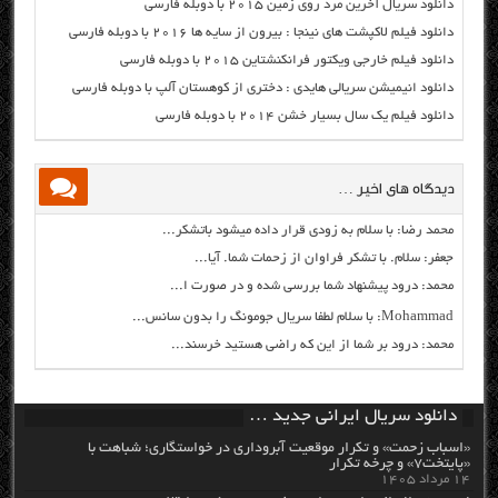
دانلود سریال آخرین مرد روی زمین ۲۰۱۵ با دوبله فارسی
دانلود فیلم لاکپشت های نینجا : بیرون از سایه ها ۲۰۱۶ با دوبله فارسی
دانلود فیلم خارجی ویکتور فرانکنشتاین ۲۰۱۵ با دوبله فارسی
دانلود انیمیشن سریالی هایدی : دختری از کوهستان آلپ با دوبله فارسی
دانلود فیلم یک سال بسیار خشن ۲۰۱۴ با دوبله فارسی
دیدگاه های اخیر …
محمد رضا: با سلام به زودی قرار داده میشود باتشکر...
جعفر: سلام. با تشکر فراوان از زحمات شما. آیا...
محمد: درود پیشنهاد شما بررسی شده و در صورت ا...
Mohammad: با سلام لطفا سریال جومونگ را بدون سانس...
محمد: درود بر شما از این که راضی هستید خرسند...
دانلود سریال ایرانی جدید …
«اسباب زحمت» و تکرار موقعیت آبروداری در خواستگاری؛ شباهت با
«پایتخت۷» و چرخه تکرار
۱۴ مرداد ۱۴۰۵