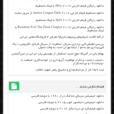
دانلود رایگان فیلم خارجی iBoy 2017 با لینک مستقیم
دانلود مستقیم فیلم خارجی Justice League Dark 2017 از سرور سایت
دانلود رایگان فیلم خارجی Split 2017 با لینک مستقیم
دانلود رایگان فیلم خارجی Resident Evil The Final Chapter 2017 با
لینک مستقیم
از کجا اکانت اسپاتیفای پرمیوم بخریم؟ معرفی ۴ فروشگاه معتبر ایرانی
بررسی تطبیقی کپی برداری سریال «ساهره» از سریال کره‌ای «کایروس» | یک
کپی‌برداری مو به مو / اینجا تهران است به وقت سئول
بهنام بانی در آمریکا: موج جدید استقبال از موسیقی پاپ ایرانی در لس‌آنجلس
«اسباب زحمت» و تکرار موقعیت آبروداری در خواستگاری؛ شباهت با
«پایتخت۷» و چرخه تکرار
ثبت ۷۵۹ اثر از مراسم وداع و تشییع رهبر شهید انقلاب
فیلم خارجی جدید …
دانلود انیمیشن سریالی بابا لنگ دراز ۱۹۹۰ با دوبله فارسی
دانلود انیمیشن دایناسور خوب ۲۰۱۵ با دوبله فارسی
دانلود فیلم کره ای دریا سالار ۲۰۱۴ با دوبله فارسی