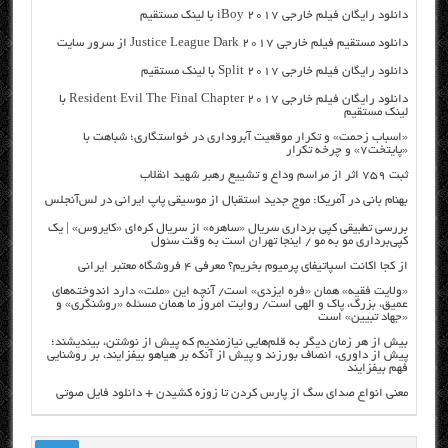
دانلود رایگان فیلم خارجی iBoy 2017 با لینک مستقیم
دانلود مستقیم فیلم خارجی Justice League Dark 2017 از سرور سایت
دانلود رایگان فیلم خارجی Split 2017 با لینک مستقیم
دانلود رایگان فیلم خارجی Resident Evil The Final Chapter 2017 با
لینک مستقیم
«اسباب زحمت» و تکرار موقعیت آبروداری در خواستگاری؛ شباهت با
«پایتخت۷» و چرخه تکرار
ثبت ۷۵۹ اثر از مراسم وداع و تشییع رهبر شهید انقلاب
بهنام بانی در آمریکا: موج جدید استقبال از موسیقی پاپ ایرانی در لس‌آنجلس
بررسی تطبیقی کپی برداری سریال «ساهره» از سریال کره‌ای «کایروس» | یک
کپی‌برداری مو به مو / اینجا تهران است به وقت سئول
از کجا اکانت اسپاتیفای پرمیوم بخریم؟ معرفی ۴ فروشگاه معتبر ایرانی
«ولایت فقیه» همان «فره ایزدی» است/ آنچه این «ملت» دارد اندوخته‌های
عمیق، بزرگ، پاک و الهی است/ روایت امروز ما همان مسئله «روشنگری» و
«جهاد تبیین» است
بیش از هر زمان دیگر به قلم‌هایی نیازمندیم که پیش از نوشتن، بیندیشند؛
پیش از داوری، انصاف بورزند و پیش از آنکه بر هیاهو بیفزایند، بر روشنایی
فهم بیفزایند
معنی انواع صدای سگ از پارس کردن تا زوزه کشیدن + دانلود فایل صوتی