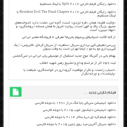
دانلود رایگان فیلم خارجی Split 2017 با لینک مستقیم
دانلود رایگان فیلم خارجی Resident Evil The Final Chapter 2017 با
لینک مستقیم
«ولایت فقیه» همان «فره ایزدی» است/ آنچه این «ملت» دارد اندوخته‌های
عمیق، بزرگ، پاک و الهی است/ روایت امروز ما همان مسئله «روشنگری» و
«جهاد تبیین» است
از کجا اکانت اسپاتیفای پرمیوم بخریم؟ معرفی ۴ فروشگاه معتبر ایرانی
بررسی تطبیقی کپی برداری سریال «ساهره» از سریال کره‌ای «کایروس» | یک
کپی‌برداری مو به مو / اینجا تهران است به وقت سئول
بهنام بانی در آمریکا: موج جدید استقبال از موسیقی پاپ ایرانی در لس‌آنجلس
ثبت ۷۵۹ اثر از مراسم وداع و تشییع رهبر شهید انقلاب
«اسباب زحمت» و تکرار موقعیت آبروداری در خواستگاری؛ شباهت با
«پایتخت۷» و چرخه تکرار
فیلم خارجی جدید …
دانلود انیمیشن سریالی بابا لنگ دراز ۱۹۹۰ با دوبله فارسی
دانلود انیمیشن دایناسور خوب ۲۰۱۵ با دوبله فارسی
دانلود فیلم کره ای دریا سالار ۲۰۱۴ با دوبله فارسی
دانلود سریال آخرین مرد روی زمین ۲۰۱۵ با دوبله فارسی