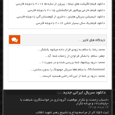
دانلود فیلم لاکپشت های نینجا : بیرون از سایه ها ۲۰۱۶ با دوبله فارسی
دانلود فیلم خارجی ویکتور فرانکنشتاین ۲۰۱۵ با دوبله فارسی
دانلود انیمیشن سریالی هایدی : دختری از کوهستان آلپ با دوبله فارسی
دانلود فیلم یک سال بسیار خشن ۲۰۱۴ با دوبله فارسی
دیدگاه های اخیر …
محمد رضا: با سلام به زودی قرار داده میشود باتشکر...
جعفر: سلام. با تشکر فراوان از زحمات شما. آیا...
محمد: درود پیشنهاد شما بررسی شده و در صورت ا...
Mohammad: با سلام لطفا سریال جومونگ را بدون سانس...
محمد: درود بر شما از این که راضی هستید خرسند...
دانلود سریال ایرانی جدید …
«اسباب زحمت» و تکرار موقعیت آبروداری در خواستگاری؛ شباهت با
«پایتخت۷» و چرخه تکرار
۱۴ مرداد ۱۴۰۵
ثبت ۷۵۹ اثر از مراسم وداع و تشییع رهبر شهید انقلاب