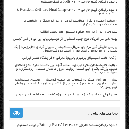
دانلود رایگان فیلم خارجی Split 2017 با لینک مستقیم
دانلود رایگان فیلم خارجی Resident Evil The Final Chapter 2017 با
لینک مستقیم
«اسباب زحمت» و تکرار موقعیت آبروداری در خواستگاری؛ شباهت با
«پایتخت۷» و چرخه تکرار
ثبت ۷۵۹ اثر از مراسم وداع و تشییع رهبر شهید انقلاب
بهنام بانی در آمریکا: موج جدید استقبال از موسیقی پاپ ایرانی در لس‌آنجلس
بررسی تطبیقی کپی برداری سریال «ساهره» از سریال کره‌ای «کایروس» | یک
کپی‌برداری مو به مو / اینجا تهران است به وقت سئول
از کجا اکانت اسپاتیفای پرمیوم بخریم؟ معرفی ۴ فروشگاه معتبر ایرانی
«ولایت فقیه» همان «فره ایزدی» است/ آنچه این «ملت» دارد اندوخته‌های
عمیق، بزرگ، پاک و الهی است/ روایت امروز ما همان مسئله «روشنگری» و
«جهاد تبیین» است
بیش از هر زمان دیگر به قلم‌هایی نیازمندیم که پیش از نوشتن، بیندیشند؛
پیش از داوری، انصاف بورزند و پیش از آنکه بر هیاهو بیفزایند، بر روشنایی
فهم بیفزایند
معنی انواع صدای سگ از پارس کردن تا زوزه کشیدن + دانلود فایل صوتی
پربازدیدهای ماه …
دانلود رایگان مسنتد خارجی Britney Ever After 2017 با لینک مستقیم