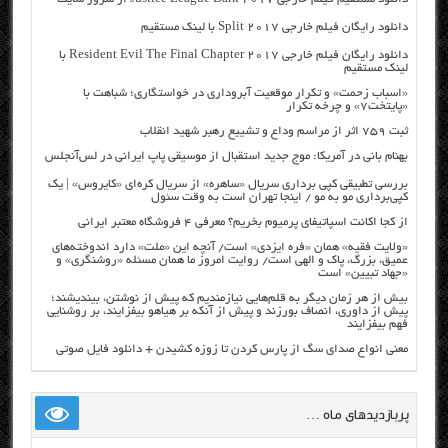
دانلود رایگان فیلم خارجی Split 2017 با لینک مستقیم
دانلود رایگان فیلم خارجی Resident Evil The Final Chapter 2017 با
لینک مستقیم
«اسباب زحمت» و تکرار موقعیت آبروداری در خواستگاری؛ شباهت با
«پایتخت۷» و چرخه تکرار
ثبت ۷۵۹ اثر از مراسم وداع و تشییع رهبر شهید انقلاب
بهنام بانی در آمریکا: موج جدید استقبال از موسیقی پاپ ایرانی در لس‌آنجلس
بررسی تطبیقی کپی برداری سریال «ساهره» از سریال کره‌ای «کایروس» | یک
کپی‌برداری مو به مو / اینجا تهران است به وقت سئول
از کجا اکانت اسپاتیفای پرمیوم بخریم؟ معرفی ۴ فروشگاه معتبر ایرانی
«ولایت فقیه» همان «فره ایزدی» است/ آنچه این «ملت» دارد اندوخته‌های
عمیق، بزرگ، پاک و الهی است/ روایت امروز ما همان مسئله «روشنگری» و
«جهاد تبیین» است
بیش از هر زمان دیگر به قلم‌هایی نیازمندیم که پیش از نوشتن، بیندیشند؛
پیش از داوری، انصاف بورزند و پیش از آنکه بر هیاهو بیفزایند، بر روشنایی
فهم بیفزایند
معنی انواع صدای سگ از پارس کردن تا زوزه کشیدن + دانلود فایل صوتی
پربازدیدهای ماه …