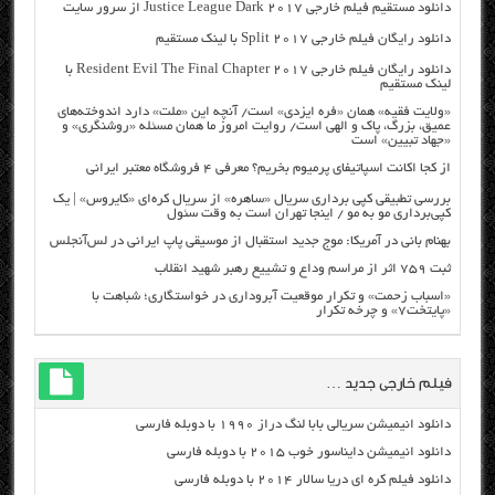
دانلود مستقیم فیلم خارجی Justice League Dark 2017 از سرور سایت
دانلود رایگان فیلم خارجی Split 2017 با لینک مستقیم
دانلود رایگان فیلم خارجی Resident Evil The Final Chapter 2017 با
لینک مستقیم
«ولایت فقیه» همان «فره ایزدی» است/ آنچه این «ملت» دارد اندوخته‌های
عمیق، بزرگ، پاک و الهی است/ روایت امروز ما همان مسئله «روشنگری» و
«جهاد تبیین» است
از کجا اکانت اسپاتیفای پرمیوم بخریم؟ معرفی ۴ فروشگاه معتبر ایرانی
بررسی تطبیقی کپی برداری سریال «ساهره» از سریال کره‌ای «کایروس» | یک
کپی‌برداری مو به مو / اینجا تهران است به وقت سئول
بهنام بانی در آمریکا: موج جدید استقبال از موسیقی پاپ ایرانی در لس‌آنجلس
ثبت ۷۵۹ اثر از مراسم وداع و تشییع رهبر شهید انقلاب
«اسباب زحمت» و تکرار موقعیت آبروداری در خواستگاری؛ شباهت با
«پایتخت۷» و چرخه تکرار
فیلم خارجی جدید …
دانلود انیمیشن سریالی بابا لنگ دراز ۱۹۹۰ با دوبله فارسی
دانلود انیمیشن دایناسور خوب ۲۰۱۵ با دوبله فارسی
دانلود فیلم کره ای دریا سالار ۲۰۱۴ با دوبله فارسی