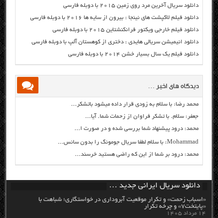
دانلود سریال آخرین مرد روی زمین ۲۰۱۵ با دوبله فارسی
دانلود فیلم لاکپشت های نینجا : بیرون از سایه ها ۲۰۱۶ با دوبله فارسی
دانلود فیلم خارجی ویکتور فرانکنشتاین ۲۰۱۵ با دوبله فارسی
دانلود انیمیشن سریالی هایدی : دختری از کوهستان آلپ با دوبله فارسی
دانلود فیلم یک سال بسیار خشن ۲۰۱۴ با دوبله فارسی
دیدگاه های اخیر …
محمد رضا: با سلام به زودی قرار داده میشود باتشکر...
جعفر: سلام. با تشکر فراوان از زحمات شما. آیا...
محمد: درود پیشنهاد شما بررسی شده و در صورت ا...
Mohammad: با سلام لطفا سریال جومونگ را بدون سانس...
محمد: درود بر شما از این که راضی هستید خرسند...
دانلود سریال ایرانی جدید …
«اسباب زحمت» و تکرار موقعیت آبروداری در خواستگاری؛ شباهت با
«پایتخت۷» و چرخه تکرار
۱۴ مرداد ۱۴۰۵