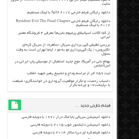
سایت
دانلود رایگان فیلم خارجی Split 2017 با لینک مستقیم
دانلود رایگان فیلم خارجی Resident Evil The Final Chapter
2017 با لینک مستقیم
از کجا اکانت اسپاتیفای پرمیوم بخریم؟ معرفی ۴ فروشگاه معتبر
ایرانی
بررسی تطبیقی کپی برداری سریال «ساهره» از سریال کره‌ای
«کایروس» | یک کپی‌برداری مو به مو / اینجا تهران است به وقت
سئول
بهنام بانی در آمریکا: موج جدید استقبال از موسیقی پاپ ایرانی در
لس‌آنجلس
ثبت ۷۵۹ اثر از مراسم وداع و تشییع رهبر شهید انقلاب
«اسباب زحمت» و تکرار موقعیت آبروداری در خواستگاری؛ شباهت
با «پایتخت۷» و چرخه تکرار
فیلم خارجی جدید …
دانلود انیمیشن سریالی بابا لنگ دراز ۱۹۹۰ با دوبله فارسی
دانلود انیمیشن دایناسور خوب ۲۰۱۵ با دوبله فارسی
دانلود فیلم کره ای دریا سالار ۲۰۱۴ با دوبله فارسی