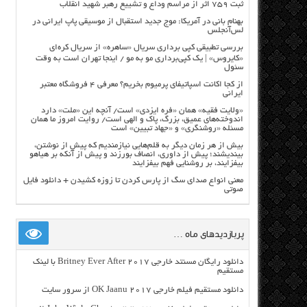
ثبت ۷۵۹ اثر از مراسم وداع و تشییع رهبر شهید انقلاب
بهنام بانی در آمریکا: موج جدید استقبال از موسیقی پاپ ایرانی در
لس‌آنجلس
بررسی تطبیقی کپی برداری سریال «ساهره» از سریال کره‌ای
«کایروس» | یک کپی‌برداری مو به مو / اینجا تهران است به وقت
سئول
از کجا اکانت اسپاتیفای پرمیوم بخریم؟ معرفی ۴ فروشگاه معتبر
ایرانی
«ولایت فقیه» همان «فره ایزدی» است/ آنچه این «ملت» دارد
اندوخته‌های عمیق، بزرگ، پاک و الهی است/ روایت امروز ما همان
مسئله «روشنگری» و «جهاد تبیین» است
بیش از هر زمان دیگر به قلم‌هایی نیازمندیم که پیش از نوشتن،
بیندیشند؛ پیش از داوری، انصاف بورزند و پیش از آنکه بر هیاهو
بیفزایند، بر روشنایی فهم بیفزایند
معنی انواع صدای سگ از پارس کردن تا زوزه کشیدن + دانلود فایل
صوتی
پربازدیدهای ماه …
دانلود رایگان مسنتد خارجی Britney Ever After 2017 با لینک
مستقیم
دانلود مستقیم فیلم خارجی OK Jaanu 2017 از سرور سایت