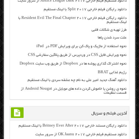
دانلود مستقیم فیلم خارجی Justice League Dark 2017 از سرور سایت
دانلود رایگان فیلم خارجی Split 2017 با لینک مستقیم
دانلود رایگان فیلم خارجی Resident Evil The Final Chapter 2017 با
لینک مستقیم
طرز تهیه ی شکلات قلبی
علت سرد شدن پاها
نحوه استفاده از ماژیک و پاک کن برای ویرایش PDF در iPad
نحوه ویرایش فایل CSS در وردپرس از طریق پلاگین سفارشی CSS
نحوه اشتراک گذاری پوشه ها در Dropbox از طریق وب سایت Dropbox
رژیم غذایی BRAT
دانلود آهنگ جدید امیر علی به نام چه عشقه سردی با لینک مستقیم
نحوه ی روشن یا خاموش کردن داده های موبایل در Android Nougat از
قسمت تنظیمات
آخرین فیلم و سریال
دانلود رایگان مسنتد خارجی Britney Ever After 2017 با لینک مستقیم
دانلود مستقیم فیلم خارجی OK Jaanu 2017 از سرور سایت