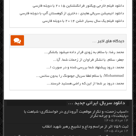
دانلود فیلم خارجی ویکتور فرانکنشتاین ۲۰۱۵ با دوبله فارسی
دانلود انیمیشن سریالی هایدی : دختری از کوهستان آلپ با دوبله فارسی
دانلود فیلم یک سال بسیار خشن ۲۰۱۴ با دوبله فارسی
دیدگاه های اخیر …
محمد رضا: با سلام به زودی قرار داده میشود باتشکر...
جعفر: سلام. با تشکر فراوان از زحمات شما. آیا...
محمد: درود پیشنهاد شما بررسی شده و در صورت ا...
Mohammad: با سلام لطفا سریال جومونگ را بدون سانس...
محمد: درود بر شما از این که راضی هستید خرسند...
دانلود سریال ایرانی جدید …
«اسباب زحمت» و تکرار موقعیت آبروداری در خواستگاری؛ شباهت با
«پایتخت۷» و چرخه تکرار
۱۴ مرداد ۱۴۰۵
ثبت ۷۵۹ اثر از مراسم وداع و تشییع رهبر شهید انقلاب
۱۲ مرداد ۱۴۰۵