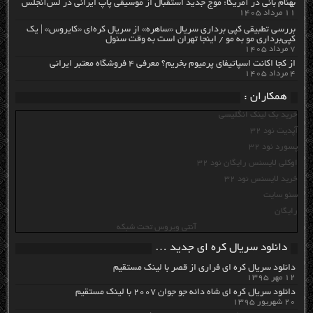
بهنام بانی در آمریکا: موج جدید استقبال از موسیقی پاپ ایرانی در لس‌آنجلس
۱۱ مرداد ۱۴۰۵
بررسی تطبیقی کپی برداری سریال «ساهره» از سریال کره‌ای «کایروس» | یک
کپی‌برداری مو به مو / اینجا تهران است به وقت سئول
۷ مرداد ۱۴۰۵
از کجا اکانت اسپاتیفای پرمیوم بخریم؟ معرفی ۴ فروشگاه معتبر ایرانی
۴ مرداد ۱۴۰۵
همکاران :
خرید بک لینک انگلیسی
آپدیت نود 32
پسورد نود 32
اوکلی لایسنس رایگان نود 32
خرید لایسنس نود 32
سئو سایت
رایگان
آنتی ویروس تحت شبکه
دانلود سریال کره ای جدید …
دانلود سریال کره ای فراری از قصر با لینک مستقیم
۱۲ مهر ۱۳۹۵
دانلود سریال کره ای شاه دائه جو جوان ۲۰۰۷ با لینک مستقیم
۲۰ شهریور ۱۳۹۵