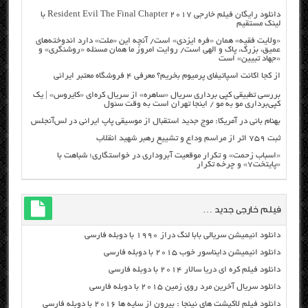
دانلود رایگان فیلم خارجی Resident Evil The Final Chapter 2017 با
لینک مستقیم
«ولایت فقیه» همان «فره ایزدی» است/ آنچه این «ملت» دارد اندوخته‌های
عمیق، بزرگ، پاک و الهی است/ روایت امروز ما همان مسئله «روشنگری» و
«جهاد تبیین» است
از کجا اکانت اسپاتیفای پرمیوم بخریم؟ معرفی ۴ فروشگاه معتبر ایرانی
بررسی تطبیقی کپی برداری سریال «ساهره» از سریال کره‌ای «کایروس» | یک
کپی‌برداری مو به مو / اینجا تهران است به وقت سئول
بهنام بانی در آمریکا: موج جدید استقبال از موسیقی پاپ ایرانی در لس‌آنجلس
ثبت ۷۵۹ اثر از مراسم وداع و تشییع رهبر شهید انقلاب
«اسباب زحمت» و تکرار موقعیت آبروداری در خواستگاری؛ شباهت با
«پایتخت۷» و چرخه تکرار
فیلم خارجی جدید …
دانلود انیمیشن سریالی بابا لنگ دراز ۱۹۹۰ با دوبله فارسی
دانلود انیمیشن دایناسور خوب ۲۰۱۵ با دوبله فارسی
دانلود فیلم کره ای دریا سالار ۲۰۱۴ با دوبله فارسی
دانلود سریال آخرین مرد روی زمین ۲۰۱۵ با دوبله فارسی
دانلود فیلم لاکپشت های نینجا : بیرون از سایه ها ۲۰۱۶ با دوبله فارسی