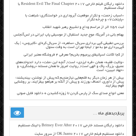
دانلود رایگان فیلم خارجی Resident Evil The Final Chapter 2017 با
لینک مستقیم
«اسباب زحمت» و تکرار موقعیت آبروداری در خواستگاری؛ شباهت با
«پایتخت۷» و چرخه تکرار
ثبت ۷۵۹ اثر از مراسم وداع و تشییع رهبر شهید انقلاب
بهنام بانی در آمریکا: موج جدید استقبال از موسیقی پاپ ایرانی در لس‌آنجلس
بررسی تطبیقی کپی برداری سریال «ساهره» از سریال کره‌ای «کایروس» | یک
کپی‌برداری مو به مو / اینجا تهران است به وقت سئول
از کجا اکانت اسپاتیفای پرمیوم بخریم؟ معرفی ۴ فروشگاه معتبر ایرانی
«ولایت فقیه» همان «فره ایزدی» است/ آنچه این «ملت» دارد اندوخته‌های
عمیق، بزرگ، پاک و الهی است/ روایت امروز ما همان مسئله «روشنگری» و
«جهاد تبیین» است
بیش از هر زمان دیگر به قلم‌هایی نیازمندیم که پیش از نوشتن، بیندیشند؛
پیش از داوری، انصاف بورزند و پیش از آنکه بر هیاهو بیفزایند، بر روشنایی
فهم بیفزایند
معنی انواع صدای سگ از پارس کردن تا زوزه کشیدن + دانلود فایل صوتی
پربازدیدهای ماه …
دانلود رایگان مسنتد خارجی Britney Ever After 2017 با لینک مستقیم
دانلود مستقیم فیلم خارجی OK Jaanu 2017 از سرور سایت