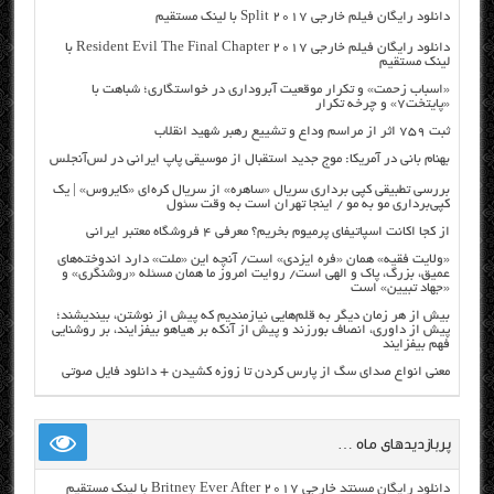
دانلود رایگان فیلم خارجی Split 2017 با لینک مستقیم
دانلود رایگان فیلم خارجی Resident Evil The Final Chapter 2017 با
لینک مستقیم
«اسباب زحمت» و تکرار موقعیت آبروداری در خواستگاری؛ شباهت با
«پایتخت۷» و چرخه تکرار
ثبت ۷۵۹ اثر از مراسم وداع و تشییع رهبر شهید انقلاب
بهنام بانی در آمریکا: موج جدید استقبال از موسیقی پاپ ایرانی در لس‌آنجلس
بررسی تطبیقی کپی برداری سریال «ساهره» از سریال کره‌ای «کایروس» | یک
کپی‌برداری مو به مو / اینجا تهران است به وقت سئول
از کجا اکانت اسپاتیفای پرمیوم بخریم؟ معرفی ۴ فروشگاه معتبر ایرانی
«ولایت فقیه» همان «فره ایزدی» است/ آنچه این «ملت» دارد اندوخته‌های
عمیق، بزرگ، پاک و الهی است/ روایت امروز ما همان مسئله «روشنگری» و
«جهاد تبیین» است
بیش از هر زمان دیگر به قلم‌هایی نیازمندیم که پیش از نوشتن، بیندیشند؛
پیش از داوری، انصاف بورزند و پیش از آنکه بر هیاهو بیفزایند، بر روشنایی
فهم بیفزایند
معنی انواع صدای سگ از پارس کردن تا زوزه کشیدن + دانلود فایل صوتی
پربازدیدهای ماه …
دانلود رایگان مسنتد خارجی Britney Ever After 2017 با لینک مستقیم