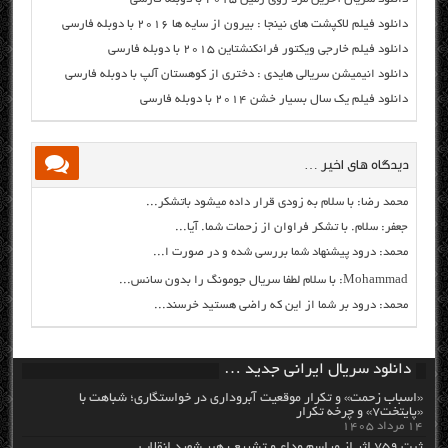
دانلود فیلم لاکپشت های نینجا : بیرون از سایه ها ۲۰۱۶ با دوبله فارسی
دانلود فیلم خارجی ویکتور فرانکنشتاین ۲۰۱۵ با دوبله فارسی
دانلود انیمیشن سریالی هایدی : دختری از کوهستان آلپ با دوبله فارسی
دانلود فیلم یک سال بسیار خشن ۲۰۱۴ با دوبله فارسی
دیدگاه های اخیر …
محمد رضا: با سلام به زودی قرار داده میشود باتشکر...
جعفر: سلام. با تشکر فراوان از زحمات شما. آیا...
محمد: درود پیشنهاد شما بررسی شده و در صورت ا...
Mohammad: با سلام لطفا سریال جومونگ را بدون سانس...
محمد: درود بر شما از این که راضی هستید خرسند...
دانلود سریال ایرانی جدید …
«اسباب زحمت» و تکرار موقعیت آبروداری در خواستگاری؛ شباهت با
«پایتخت۷» و چرخه تکرار
۱۴ مرداد ۱۴۰۵