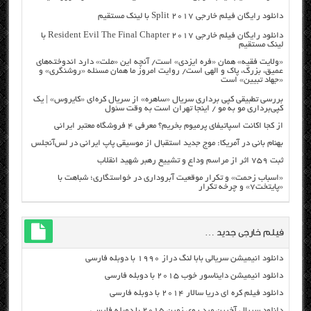
دانلود رایگان فیلم خارجی Split 2017 با لینک مستقیم
دانلود رایگان فیلم خارجی Resident Evil The Final Chapter 2017 با
لینک مستقیم
«ولایت فقیه» همان «فره ایزدی» است/ آنچه این «ملت» دارد اندوخته‌های
عمیق، بزرگ، پاک و الهی است/ روایت امروز ما همان مسئله «روشنگری» و
«جهاد تبیین» است
بررسی تطبیقی کپی برداری سریال «ساهره» از سریال کره‌ای «کایروس» | یک
کپی‌برداری مو به مو / اینجا تهران است به وقت سئول
از کجا اکانت اسپاتیفای پرمیوم بخریم؟ معرفی ۴ فروشگاه معتبر ایرانی
بهنام بانی در آمریکا: موج جدید استقبال از موسیقی پاپ ایرانی در لس‌آنجلس
ثبت ۷۵۹ اثر از مراسم وداع و تشییع رهبر شهید انقلاب
«اسباب زحمت» و تکرار موقعیت آبروداری در خواستگاری؛ شباهت با
«پایتخت۷» و چرخه تکرار
فیلم خارجی جدید …
دانلود انیمیشن سریالی بابا لنگ دراز ۱۹۹۰ با دوبله فارسی
دانلود انیمیشن دایناسور خوب ۲۰۱۵ با دوبله فارسی
دانلود فیلم کره ای دریا سالار ۲۰۱۴ با دوبله فارسی
دانلود سریال آخرین مرد روی زمین ۲۰۱۵ با دوبله فارسی