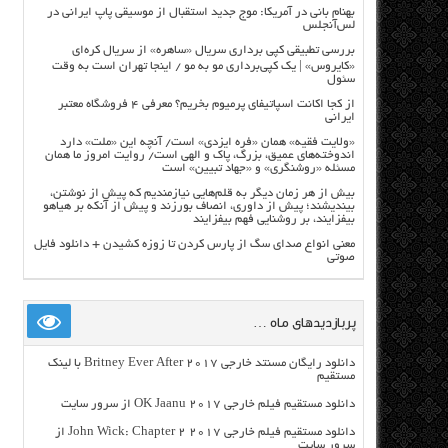
بهنام بانی در آمریکا: موج جدید استقبال از موسیقی پاپ ایرانی در
لس‌آنجلس
بررسی تطبیقی کپی برداری سریال «ساهره» از سریال کره‌ای
«کایروس» | یک کپی‌برداری مو به مو / اینجا تهران است به وقت
سئول
از کجا اکانت اسپاتیفای پرمیوم بخریم؟ معرفی ۴ فروشگاه معتبر
ایرانی
«ولایت فقیه» همان «فره ایزدی» است/ آنچه این «ملت» دارد
اندوخته‌های عمیق، بزرگ، پاک و الهی است/ روایت امروز ما همان
مسئله «روشنگری» و «جهاد تبیین» است
بیش از هر زمان دیگر به قلم‌هایی نیازمندیم که پیش از نوشتن،
بیندیشند؛ پیش از داوری، انصاف بورزند و پیش از آنکه بر هیاهو
بیفزایند، بر روشنایی فهم بیفزایند
معنی انواع صدای سگ از پارس کردن تا زوزه کشیدن + دانلود فایل
صوتی
پربازدیدهای ماه …
دانلود رایگان مسنتد خارجی Britney Ever After 2017 با لینک
مستقیم
دانلود مستقیم فیلم خارجی OK Jaanu 2017 از سرور سایت
دانلود مستقیم فیلم خارجی John Wick: Chapter 2 2017 از
سرور سایت