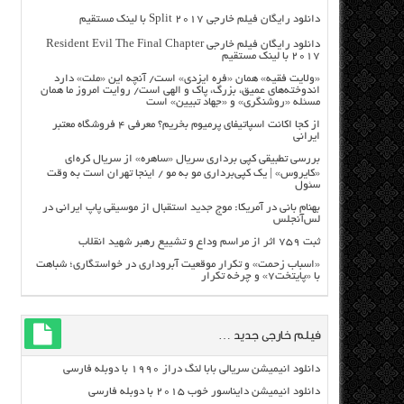
دانلود رایگان فیلم خارجی Split 2017 با لینک مستقیم
دانلود رایگان فیلم خارجی Resident Evil The Final Chapter
2017 با لینک مستقیم
«ولایت فقیه» همان «فره ایزدی» است/ آنچه این «ملت» دارد
اندوخته‌های عمیق، بزرگ، پاک و الهی است/ روایت امروز ما همان
مسئله «روشنگری» و «جهاد تبیین» است
از کجا اکانت اسپاتیفای پرمیوم بخریم؟ معرفی ۴ فروشگاه معتبر
ایرانی
بررسی تطبیقی کپی برداری سریال «ساهره» از سریال کره‌ای
«کایروس» | یک کپی‌برداری مو به مو / اینجا تهران است به وقت
سئول
بهنام بانی در آمریکا: موج جدید استقبال از موسیقی پاپ ایرانی در
لس‌آنجلس
ثبت ۷۵۹ اثر از مراسم وداع و تشییع رهبر شهید انقلاب
«اسباب زحمت» و تکرار موقعیت آبروداری در خواستگاری؛ شباهت
با «پایتخت۷» و چرخه تکرار
فیلم خارجی جدید …
دانلود انیمیشن سریالی بابا لنگ دراز ۱۹۹۰ با دوبله فارسی
دانلود انیمیشن دایناسور خوب ۲۰۱۵ با دوبله فارسی