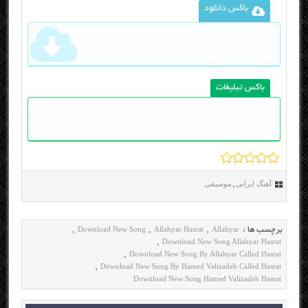
باکس دانلود
باکس تبلیغات
آهنگ ایرانی
موسیقی
,
Download New Song
Allahyar Hasrat
Allahyar
برچسب ها :
,
,
,
Download New Song Allahyar Hasrat
,
Download New Song By Allahyar Called Hasrat
,
Download New Song By Hamed Valizadeh Called Hasrat
,
Download New Song Hamed Valizadeh Hasrat