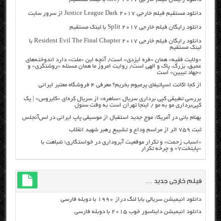
دانلود مستقیم فیلم خارجی Justice League Dark 2017 از سرور سایت
دانلود رایگان فیلم خارجی Split 2017 با لینک مستقیم
دانلود رایگان فیلم خارجی Resident Evil The Final Chapter 2017 با
لینک مستقیم
«ولایت فقیه» همان «فره ایزدی» است/ آنچه این «ملت» دارد اندوخته‌های
عمیق، بزرگ، پاک و الهی است/ روایت امروز ما همان مسئله «روشنگری» و
«جهاد تبیین» است
از کجا اکانت اسپاتیفای پرمیوم بخریم؟ معرفی ۴ فروشگاه معتبر ایرانی
بررسی تطبیقی کپی برداری سریال «ساهره» از سریال کره‌ای «کایروس» | یک
کپی‌برداری مو به مو / اینجا تهران است به وقت سئول
بهنام بانی در آمریکا: موج جدید استقبال از موسیقی پاپ ایرانی در لس‌آنجلس
ثبت ۷۵۹ اثر از مراسم وداع و تشییع رهبر شهید انقلاب
«اسباب زحمت» و تکرار موقعیت آبروداری در خواستگاری؛ شباهت با
«پایتخت۷» و چرخه تکرار
فیلم خارجی جدید …
دانلود انیمیشن سریالی بابا لنگ دراز ۱۹۹۰ با دوبله فارسی
دانلود انیمیشن دایناسور خوب ۲۰۱۵ با دوبله فارسی