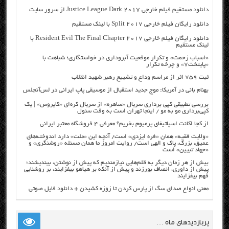
دانلود مستقیم فیلم خارجی Justice League Dark 2017 از سرور سایت
دانلود رایگان فیلم خارجی Split 2017 با لینک مستقیم
دانلود رایگان فیلم خارجی Resident Evil The Final Chapter 2017 با
لینک مستقیم
«اسباب زحمت» و تکرار موقعیت آبروداری در خواستگاری؛ شباهت با
«پایتخت۷» و چرخه تکرار
ثبت ۷۵۹ اثر از مراسم وداع و تشییع رهبر شهید انقلاب
بهنام بانی در آمریکا: موج جدید استقبال از موسیقی پاپ ایرانی در لس‌آنجلس
بررسی تطبیقی کپی برداری سریال «ساهره» از سریال کره‌ای «کایروس» | یک
کپی‌برداری مو به مو / اینجا تهران است به وقت سئول
از کجا اکانت اسپاتیفای پرمیوم بخریم؟ معرفی ۴ فروشگاه معتبر ایرانی
«ولایت فقیه» همان «فره ایزدی» است/ آنچه این «ملت» دارد اندوخته‌های
عمیق، بزرگ، پاک و الهی است/ روایت امروز ما همان مسئله «روشنگری» و
«جهاد تبیین» است
بیش از هر زمان دیگر به قلم‌هایی نیازمندیم که پیش از نوشتن، بیندیشند؛
پیش از داوری، انصاف بورزند و پیش از آنکه بر هیاهو بیفزایند، بر روشنایی
فهم بیفزایند
معنی انواع صدای سگ از پارس کردن تا زوزه کشیدن + دانلود فایل صوتی
پربازدیدهای ماه …