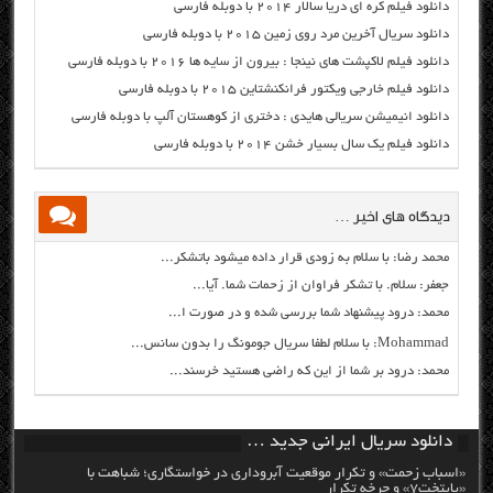
دانلود فیلم کره ای دریا سالار ۲۰۱۴ با دوبله فارسی
دانلود سریال آخرین مرد روی زمین ۲۰۱۵ با دوبله فارسی
دانلود فیلم لاکپشت های نینجا : بیرون از سایه ها ۲۰۱۶ با دوبله فارسی
دانلود فیلم خارجی ویکتور فرانکنشتاین ۲۰۱۵ با دوبله فارسی
دانلود انیمیشن سریالی هایدی : دختری از کوهستان آلپ با دوبله فارسی
دانلود فیلم یک سال بسیار خشن ۲۰۱۴ با دوبله فارسی
دیدگاه های اخیر …
محمد رضا: با سلام به زودی قرار داده میشود باتشکر...
جعفر: سلام. با تشکر فراوان از زحمات شما. آیا...
محمد: درود پیشنهاد شما بررسی شده و در صورت ا...
Mohammad: با سلام لطفا سریال جومونگ را بدون سانس...
محمد: درود بر شما از این که راضی هستید خرسند...
دانلود سریال ایرانی جدید …
«اسباب زحمت» و تکرار موقعیت آبروداری در خواستگاری؛ شباهت با
«پایتخت۷» و چرخه تکرار