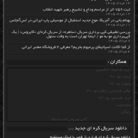
۱۴ مرداد ۱۴۰۵
ثبت ۷۵۹ اثر از مراسم وداع و تشییع رهبر شهید انقلاب
۱۲ مرداد ۱۴۰۵
بهنام بانی در آمریکا: موج جدید استقبال از موسیقی پاپ ایرانی در لس‌آنجلس
۱۱ مرداد ۱۴۰۵
بررسی تطبیقی کپی برداری سریال «ساهره» از سریال کره‌ای «کایروس» | یک
کپی‌برداری مو به مو / اینجا تهران است به وقت سئول
۷ مرداد ۱۴۰۵
از کجا اکانت اسپاتیفای پرمیوم بخریم؟ معرفی ۴ فروشگاه معتبر ایرانی
۴ مرداد ۱۴۰۵
همکاران :
خرید بک لینک انگلیسی
آپدیت نود 32
پسورد نود 32
اوکلی لایسنس رایگان نود 32
خرید لایسنس نود 32
سئو سایت
رایگان
آنتی ویروس تحت شبکه
دانلود سریال کره ای جدید …
دانلود سریال کره ای فراری از قصر با لینک مستقیم