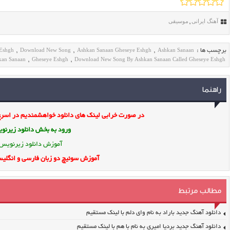
آهنگ ایرانی
موسیقی
,
Eshgh
Download New Song
Ashkan Sanaan Gheseye Eshgh
Ashkan Sanaan
برچسب ها :
,
,
,
kan Sanaan
Gheseye Eshgh
Download New Song By Ashkan Sanaan Called Gheseye Eshgh
,
,
راهنما
در صورت خرابی لینک های دانلود خواهشمندیم در اسرع 
ورود به بخش
دانلود زیرن
آموزش دانلود زیرنویس
آموزش سوئیچ دو زبان فارسی و انگلیس
مطالب مرتبط
دانلود آهنگ جدید باراد به نام وای دلم با لینک مستقیم
دانلود آهنگ جدید بردیا امیری به نام با هم با لینک مستقیم