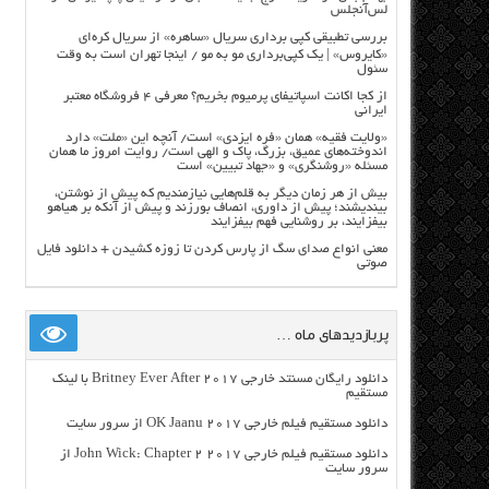
لس‌آنجلس
بررسی تطبیقی کپی برداری سریال «ساهره» از سریال کره‌ای
«کایروس» | یک کپی‌برداری مو به مو / اینجا تهران است به وقت
سئول
از کجا اکانت اسپاتیفای پرمیوم بخریم؟ معرفی ۴ فروشگاه معتبر
ایرانی
«ولایت فقیه» همان «فره ایزدی» است/ آنچه این «ملت» دارد
اندوخته‌های عمیق، بزرگ، پاک و الهی است/ روایت امروز ما همان
مسئله «روشنگری» و «جهاد تبیین» است
بیش از هر زمان دیگر به قلم‌هایی نیازمندیم که پیش از نوشتن،
بیندیشند؛ پیش از داوری، انصاف بورزند و پیش از آنکه بر هیاهو
بیفزایند، بر روشنایی فهم بیفزایند
معنی انواع صدای سگ از پارس کردن تا زوزه کشیدن + دانلود فایل
صوتی
پربازدیدهای ماه …
دانلود رایگان مسنتد خارجی Britney Ever After 2017 با لینک
مستقیم
دانلود مستقیم فیلم خارجی OK Jaanu 2017 از سرور سایت
دانلود مستقیم فیلم خارجی John Wick: Chapter 2 2017 از
سرور سایت