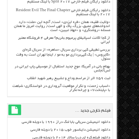
دانلود رایگان فیلم خارجی Split 2017 با لینک مستقیم
دانلود رایگان فیلم خارجی Resident Evil The Final Chapter
2017 با لینک مستقیم
«ولایت فقیه» همان «فره ایزدی» است/ آنچه این «ملت» دارد
اندوخته‌های عمیق، بزرگ، پاک و الهی است/ روایت امروز ما همان
مسئله «روشنگری» و «جهاد تبیین» است
از کجا اکانت اسپاتیفای پرمیوم بخریم؟ معرفی ۴ فروشگاه معتبر
ایرانی
بررسی تطبیقی کپی برداری سریال «ساهره» از سریال کره‌ای
«کایروس» | یک کپی‌برداری مو به مو / اینجا تهران است به وقت
سئول
بهنام بانی در آمریکا: موج جدید استقبال از موسیقی پاپ ایرانی در
لس‌آنجلس
ثبت ۷۵۹ اثر از مراسم وداع و تشییع رهبر شهید انقلاب
«اسباب زحمت» و تکرار موقعیت آبروداری در خواستگاری؛ شباهت
با «پایتخت۷» و چرخه تکرار
فیلم خارجی جدید …
دانلود انیمیشن سریالی بابا لنگ دراز ۱۹۹۰ با دوبله فارسی
دانلود انیمیشن دایناسور خوب ۲۰۱۵ با دوبله فارسی
دانلود فیلم کره ای دریا سالار ۲۰۱۴ با دوبله فارسی