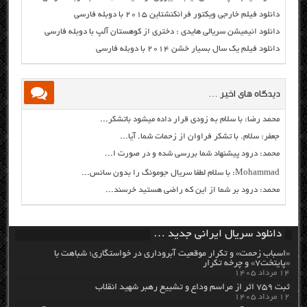
دانلود فیلم خارجی ویکتور فرانکنشتاین ۲۰۱۵ با دوبله فارسی
دانلود انیمیشن سریالی هایدی : دختری از کوهستان آلپ با دوبله فارسی
دانلود فیلم یک سال بسیار خشن ۲۰۱۴ با دوبله فارسی
دیدگاه های اخیر …
محمد رضا: با سلام به زودی قرار داده میشود باتشکر...
جعفر: سلام. با تشکر فراوان از زحمات شما. آیا...
محمد: درود پیشنهاد شما بررسی شده و در صورت ا...
Mohammad: با سلام لطفا سریال جومونگ را بدون سانس...
محمد: درود بر شما از این که راضی هستید خرسند...
دانلود سریال ایرانی جدید …
«اسباب زحمت» و تکرار موقعیت آبروداری در خواستگاری؛ شباهت با
«پایتخت۷» و چرخه تکرار
۱۴ مرداد ۱۴۰۵
ثبت ۷۵۹ اثر از مراسم وداع و تشییع رهبر شهید انقلاب
۱۲ مرداد ۱۴۰۵