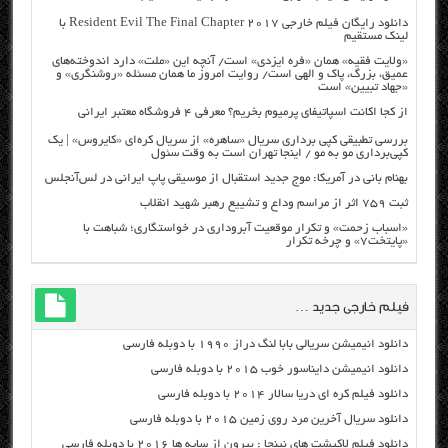
دانلود رایگان فیلم خارجی Resident Evil The Final Chapter 2017 با
لینک مستقیم
«ولایت فقیه» همان «فره ایزدی» است/ آنچه این «ملت» دارد اندوخته‌های
عمیق، بزرگ، پاک و الهی است/ روایت امروز ما همان مسئله «روشنگری» و
«جهاد تبیین» است
از کجا اکانت اسپاتیفای پرمیوم بخریم؟ معرفی ۴ فروشگاه معتبر ایرانی
بررسی تطبیقی کپی برداری سریال «ساهره» از سریال کره‌ای «کایروس» | یک
کپی‌برداری مو به مو / اینجا تهران است به وقت سئول
بهنام بانی در آمریکا: موج جدید استقبال از موسیقی پاپ ایرانی در لس‌آنجلس
ثبت ۷۵۹ اثر از مراسم وداع و تشییع رهبر شهید انقلاب
«اسباب زحمت» و تکرار موقعیت آبروداری در خواستگاری؛ شباهت با
«پایتخت۷» و چرخه تکرار
فیلم خارجی جدید …
دانلود انیمیشن سریالی بابا لنگ دراز ۱۹۹۰ با دوبله فارسی
دانلود انیمیشن دایناسور خوب ۲۰۱۵ با دوبله فارسی
دانلود فیلم کره ای دریا سالار ۲۰۱۴ با دوبله فارسی
دانلود سریال آخرین مرد روی زمین ۲۰۱۵ با دوبله فارسی
دانلود فیلم لاکپشت های نینجا : بیرون از سایه ها ۲۰۱۶ با دوبله فارسی