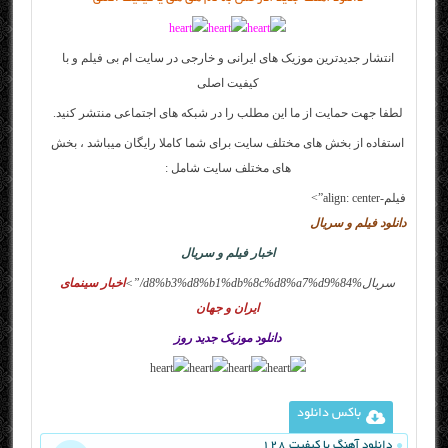
انتشار جدیدترین موزیک های ایرانی و خارجی در سایت
ام بی فیلم
و با
کیفیت اصلی
لطفا جهت حمایت از ما این مطلب را در شبکه های اجتماعی منتشر کنید.
استفاده از بخش های مختلف سایت برای شما کاملا رایگان میباشد ، بخش
های مختلف سایت شامل :
فیلم-align: center”>
دانلود فیلم و سریال
اخبار فیلم و سریال
سریال
%d8%b3%d8%b1%db%8c%d8%a7%d9%84/”>
اخبار سینمای
ایران و جهان
دانلود موزیک جدید روز
باکس دانلود
دانلود آهنگ با کیفیت 128