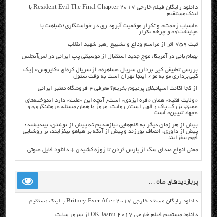
دانلود رایگان فیلم خارجی Resident Evil The Final Chapter 2017 با
لینک مستقیم
«اسباب زحمت» و تکرار موقعیت آبروداری در خواستگاری؛ شباهت با
«پایتخت۷» و چرخه تکرار
ثبت ۷۵۹ اثر از مراسم وداع و تشییع رهبر شهید انقلاب
بهنام بانی در آمریکا: موج جدید استقبال از موسیقی پاپ ایرانی در لس‌آنجلس
بررسی تطبیقی کپی برداری سریال «ساهره» از سریال کره‌ای «کایروس» | یک
کپی‌برداری مو به مو / اینجا تهران است به وقت سئول
از کجا اکانت اسپاتیفای پرمیوم بخریم؟ معرفی ۴ فروشگاه معتبر ایرانی
«ولایت فقیه» همان «فره ایزدی» است/ آنچه این «ملت» دارد اندوخته‌های
عمیق، بزرگ، پاک و الهی است/ روایت امروز ما همان مسئله «روشنگری» و
«جهاد تبیین» است
بیش از هر زمان دیگر به قلم‌هایی نیازمندیم که پیش از نوشتن، بیندیشند؛
پیش از داوری، انصاف بورزند و پیش از آنکه بر هیاهو بیفزایند، بر روشنایی
فهم بیفزایند
معنی انواع صدای سگ از پارس کردن تا زوزه کشیدن + دانلود فایل صوتی
پربازدیدهای ماه …
دانلود رایگان مسنتد خارجی Britney Ever After 2017 با لینک مستقیم
دانلود مستقیم فیلم خارجی OK Jaanu 2017 از سرور سایت