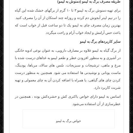
طریقه مصرف برگ به لیمو
(دمنوش به لیمو)
برای تهیه دمنوش برگ به لیمو ۳ تا ۱۰ گرم از برگهای خشک شده این گیاه
را در نیم لیتر آبجوش دم کرده و روزانه چند استکان از آن را مصرف کنید.
بهترین زمان مصرف چای به لیمو یک تا دو ساعت قبل از خواب است که
باعث حس آرامش و ایجاد خواب آرام و راحت میگردد.
سایر کاربردهای برگ به لیمو
از برگ گیاه به لیمو علاوه بر مصارف دارویی، به عنوان نوعی ادویه خانگی
در آشپزی و به منظور افزودن عطر و طعم لیمو به غذاهای درست شده با
مرغ و ماهی، ترشیجات و سبزیجات، سُس های سالاد، مرباها، پودینگ،
ماست یونانی و نوشیدنی ها استفاده می شود. همچنین به منظور درست
کردن چای های گیاهی، یا همراه با اضافه کردن آن به چای معمولی و تهیه
شربت کاربرد دارد.
اسانس به لیمو دارای خواص باکتری ‌کش و حشره‌کش بوده ، همچنین در
عطرسازی از آن استفاده می‌شود.
خواص برگ به لیمو