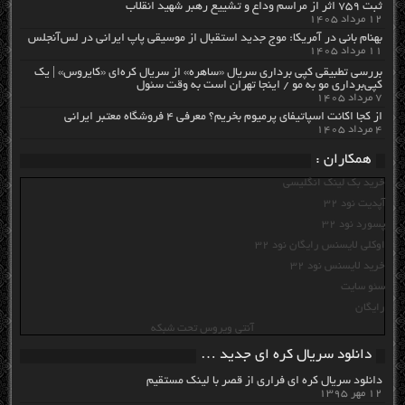
ثبت ۷۵۹ اثر از مراسم وداع و تشییع رهبر شهید انقلاب
۱۲ مرداد ۱۴۰۵
بهنام بانی در آمریکا: موج جدید استقبال از موسیقی پاپ ایرانی در لس‌آنجلس
۱۱ مرداد ۱۴۰۵
بررسی تطبیقی کپی برداری سریال «ساهره» از سریال کره‌ای «کایروس» | یک
کپی‌برداری مو به مو / اینجا تهران است به وقت سئول
۷ مرداد ۱۴۰۵
از کجا اکانت اسپاتیفای پرمیوم بخریم؟ معرفی ۴ فروشگاه معتبر ایرانی
۴ مرداد ۱۴۰۵
همکاران :
خرید بک لینک انگلیسی
آپدیت نود 32
پسورد نود 32
اوکلی لایسنس رایگان نود 32
خرید لایسنس نود 32
سئو سایت
رایگان
آنتی ویروس تحت شبکه
دانلود سریال کره ای جدید …
دانلود سریال کره ای فراری از قصر با لینک مستقیم
۱۲ مهر ۱۳۹۵