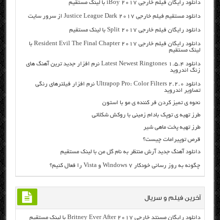
دانلود رایگان فیلم خارجی iBoy 2017 با لینک مستقیم
دانلود مستقیم فیلم خارجی Justice League Dark 2017 از سرور سایت
دانلود رایگان فیلم خارجی Split 2017 با لینک مستقیم
دانلود رایگان فیلم خارجی Resident Evil The Final Chapter 2017 با
لینک مستقیم
دانلود Latest Newest Ringtones 1.5.4 نرم افزار جدید ترین آهنگ های
زنگ اندروید
دانلود Ultrapop Pro: Color Filters 2.2.0 نرم افزار فیلترهای رنگی
تصاویر اندروید
نحوه ی تمیز کردن فر کننده ی مو با استون
طرز تهیه ی توپک بادام زمینی با روکش شکلاتی
طرز تهیه پخت ماهی شیر
قرص توپیرامات چیست؟
دانلود آهنگ جدید آرش منتظر به نام گل من با لینک مستقیم
چگونه به روز رسانی خودکار Windows 7 و Vista را فعال کنیم؟
آخرین فیلم و سریال
دانلود رایگان مسنتد خارجی Britney Ever After 2017 با لینک مستقیم