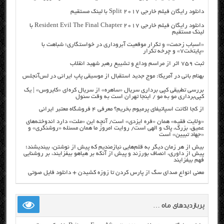
دانلود رایگان فیلم خارجی Split 2017 با لینک مستقیم
دانلود رایگان فیلم خارجی Resident Evil The Final Chapter 2017 با
لینک مستقیم
«اسباب زحمت» و تکرار موقعیت آبروداری در خواستگاری؛ شباهت با
«پایتخت۷» و چرخه تکرار
ثبت ۷۵۹ اثر از مراسم وداع و تشییع رهبر شهید انقلاب
بهنام بانی در آمریکا: موج جدید استقبال از موسیقی پاپ ایرانی در لس‌آنجلس
بررسی تطبیقی کپی برداری سریال «ساهره» از سریال کره‌ای «کایروس» | یک
کپی‌برداری مو به مو / اینجا تهران است به وقت سئول
از کجا اکانت اسپاتیفای پرمیوم بخریم؟ معرفی ۴ فروشگاه معتبر ایرانی
«ولایت فقیه» همان «فره ایزدی» است/ آنچه این «ملت» دارد اندوخته‌های
عمیق، بزرگ، پاک و الهی است/ روایت امروز ما همان مسئله «روشنگری» و
«جهاد تبیین» است
بیش از هر زمان دیگر به قلم‌هایی نیازمندیم که پیش از نوشتن، بیندیشند؛
پیش از داوری، انصاف بورزند و پیش از آنکه بر هیاهو بیفزایند، بر روشنایی
فهم بیفزایند
معنی انواع صدای سگ از پارس کردن تا زوزه کشیدن + دانلود فایل صوتی
پربازدیدهای ماه …