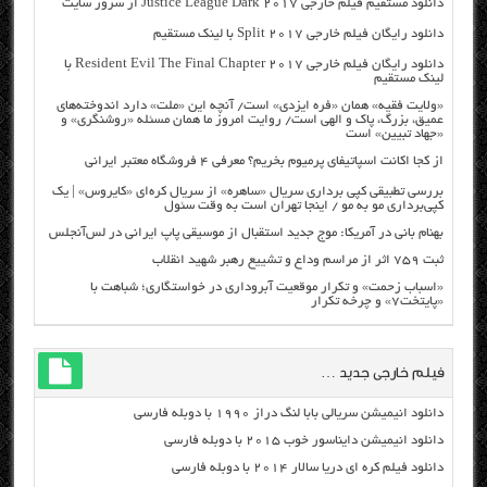
دانلود مستقیم فیلم خارجی Justice League Dark 2017 از سرور سایت
دانلود رایگان فیلم خارجی Split 2017 با لینک مستقیم
دانلود رایگان فیلم خارجی Resident Evil The Final Chapter 2017 با
لینک مستقیم
«ولایت فقیه» همان «فره ایزدی» است/ آنچه این «ملت» دارد اندوخته‌های
عمیق، بزرگ، پاک و الهی است/ روایت امروز ما همان مسئله «روشنگری» و
«جهاد تبیین» است
از کجا اکانت اسپاتیفای پرمیوم بخریم؟ معرفی ۴ فروشگاه معتبر ایرانی
بررسی تطبیقی کپی برداری سریال «ساهره» از سریال کره‌ای «کایروس» | یک
کپی‌برداری مو به مو / اینجا تهران است به وقت سئول
بهنام بانی در آمریکا: موج جدید استقبال از موسیقی پاپ ایرانی در لس‌آنجلس
ثبت ۷۵۹ اثر از مراسم وداع و تشییع رهبر شهید انقلاب
«اسباب زحمت» و تکرار موقعیت آبروداری در خواستگاری؛ شباهت با
«پایتخت۷» و چرخه تکرار
فیلم خارجی جدید …
دانلود انیمیشن سریالی بابا لنگ دراز ۱۹۹۰ با دوبله فارسی
دانلود انیمیشن دایناسور خوب ۲۰۱۵ با دوبله فارسی
دانلود فیلم کره ای دریا سالار ۲۰۱۴ با دوبله فارسی