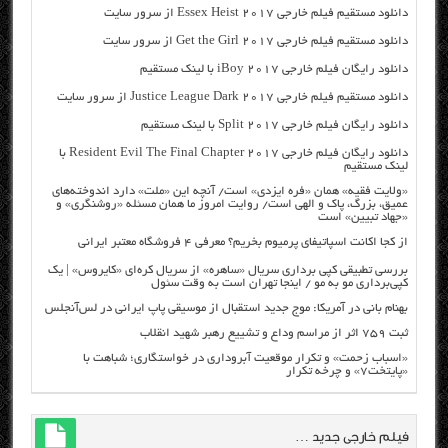
دانلود مستقیم فیلم خارجی Essex Heist 2017 از سرور سایت
دانلود مستقیم فیلم خارجی Get the Girl 2017 از سرور سایت
دانلود رایگان فیلم خارجی iBoy 2017 با لینک مستقیم
دانلود مستقیم فیلم خارجی Justice League Dark 2017 از سرور سایت
دانلود رایگان فیلم خارجی Split 2017 با لینک مستقیم
دانلود رایگان فیلم خارجی Resident Evil The Final Chapter 2017 با
لینک مستقیم
«ولایت فقیه» همان «فره ایزدی» است/ آنچه این «ملت» دارد اندوخته‌های
عمیق، بزرگ، پاک و الهی است/ روایت امروز ما همان مسئله «روشنگری» و
«جهاد تبیین» است
از کجا اکانت اسپاتیفای پرمیوم بخریم؟ معرفی ۴ فروشگاه معتبر ایرانی
بررسی تطبیقی کپی برداری سریال «ساهره» از سریال کره‌ای «کایروس» | یک
کپی‌برداری مو به مو / اینجا تهران است به وقت سئول
بهنام بانی در آمریکا: موج جدید استقبال از موسیقی پاپ ایرانی در لس‌آنجلس
ثبت ۷۵۹ اثر از مراسم وداع و تشییع رهبر شهید انقلاب
«اسباب زحمت» و تکرار موقعیت آبروداری در خواستگاری؛ شباهت با
«پایتخت۷» و چرخه تکرار
فیلم خارجی جدید …