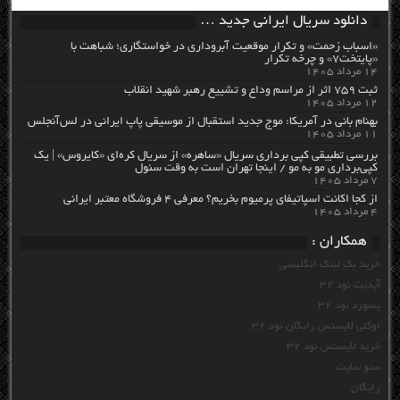
دانلود سریال ایرانی جدید …
«اسباب زحمت» و تکرار موقعیت آبروداری در خواستگاری؛ شباهت با
«پایتخت۷» و چرخه تکرار
۱۴ مرداد ۱۴۰۵
ثبت ۷۵۹ اثر از مراسم وداع و تشییع رهبر شهید انقلاب
۱۲ مرداد ۱۴۰۵
بهنام بانی در آمریکا: موج جدید استقبال از موسیقی پاپ ایرانی در لس‌آنجلس
۱۱ مرداد ۱۴۰۵
بررسی تطبیقی کپی برداری سریال «ساهره» از سریال کره‌ای «کایروس» | یک
کپی‌برداری مو به مو / اینجا تهران است به وقت سئول
۷ مرداد ۱۴۰۵
از کجا اکانت اسپاتیفای پرمیوم بخریم؟ معرفی ۴ فروشگاه معتبر ایرانی
۴ مرداد ۱۴۰۵
همکاران :
خرید بک لینک انگلیسی
آپدیت نود 32
پسورد نود 32
اوکلی لایسنس رایگان نود 32
خرید لایسنس نود 32
سئو سایت
رایگان