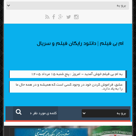
ام بی فیلم | دانلود رایگان فیلم و سریال
به ام بی فیلم خوش آمدید - امروز : پنج شنبه ۱۵ مرداد ۱۴۰۵
عشق، فراموش كردن خود در وجود كسی است كه همیشه و در همه حال ما
را به یاد دارد.