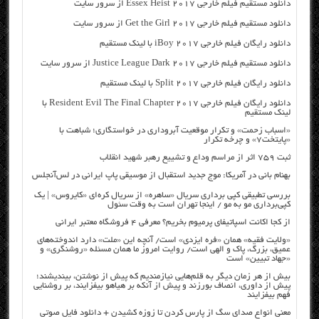
دانلود مستقیم فیلم خارجی Essex Heist 2017 از سرور سایت
دانلود مستقیم فیلم خارجی Get the Girl 2017 از سرور سایت
دانلود رایگان فیلم خارجی iBoy 2017 با لینک مستقیم
دانلود مستقیم فیلم خارجی Justice League Dark 2017 از سرور سایت
دانلود رایگان فیلم خارجی Split 2017 با لینک مستقیم
دانلود رایگان فیلم خارجی Resident Evil The Final Chapter 2017 با
لینک مستقیم
«اسباب زحمت» و تکرار موقعیت آبروداری در خواستگاری؛ شباهت با
«پایتخت۷» و چرخه تکرار
ثبت ۷۵۹ اثر از مراسم وداع و تشییع رهبر شهید انقلاب
بهنام بانی در آمریکا: موج جدید استقبال از موسیقی پاپ ایرانی در لس‌آنجلس
بررسی تطبیقی کپی برداری سریال «ساهره» از سریال کره‌ای «کایروس» | یک
کپی‌برداری مو به مو / اینجا تهران است به وقت سئول
از کجا اکانت اسپاتیفای پرمیوم بخریم؟ معرفی ۴ فروشگاه معتبر ایرانی
«ولایت فقیه» همان «فره ایزدی» است/ آنچه این «ملت» دارد اندوخته‌های
عمیق، بزرگ، پاک و الهی است/ روایت امروز ما همان مسئله «روشنگری» و
«جهاد تبیین» است
بیش از هر زمان دیگر به قلم‌هایی نیازمندیم که پیش از نوشتن، بیندیشند؛
پیش از داوری، انصاف بورزند و پیش از آنکه بر هیاهو بیفزایند، بر روشنایی
فهم بیفزایند
معنی انواع صدای سگ از پارس کردن تا زوزه کشیدن + دانلود فایل صوتی