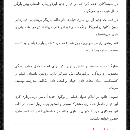
در سینماکان اعلام کرد که در فیلم جدید ابرقهرمان داستان
پیتر پارکر
دنبال هویت خود می‌گردد.
در قسمت جدید از این سری فیلم‌ها تام هالند بازیگر بریتانیایی فیلم‌هایی
چون «کاپیتان آمریکا : جنگ داخلی» و «در قلب دریا» نقش مرد عنکبوتی را
بازی می&z
فیلم
.
تام روثمن رئیس سونی‌پیکچرز هم اعلام کرد : «امیدوارم فیلم جدید تا سه
قسمت ادامه پیدا کند.»
«بازگشت به خانه» بر تلاش پیتر پارکر برای ایجاد تعادل میان زندگی
معمولی و زندگی ابرقهرمانی‌اش تمرکز دارد. روثمن داستان فیلم را
کشمکشی میان نجات دادن جهان و انجام دادن تکالیف مدرسه توصیف
می‌کند.
سونی علاوه بر اعلام عنوان فیلم از لوگوی جدید آن نیز پرده‌برداری کرد.
این فیلم حاصل همکاری مشترک سونی و استودیوی مارول است. در ادامه
این همکاری مرد عنکبوتی با بازی هالند در فیلم‌های آینده «انتقام‌جویان»
حضور خواهد داشت.
منبع : اخبار سینما