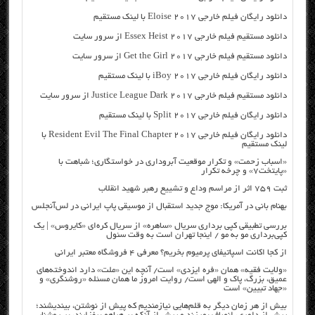
دانلود رایگان فیلم خارجی Eloise 2017 با لینک مستقیم
دانلود مستقیم فیلم خارجی Essex Heist 2017 از سرور سایت
دانلود مستقیم فیلم خارجی Get the Girl 2017 از سرور سایت
دانلود رایگان فیلم خارجی iBoy 2017 با لینک مستقیم
دانلود مستقیم فیلم خارجی Justice League Dark 2017 از سرور سایت
دانلود رایگان فیلم خارجی Split 2017 با لینک مستقیم
دانلود رایگان فیلم خارجی Resident Evil The Final Chapter 2017 با
لینک مستقیم
«اسباب زحمت» و تکرار موقعیت آبروداری در خواستگاری؛ شباهت با
«پایتخت۷» و چرخه تکرار
ثبت ۷۵۹ اثر از مراسم وداع و تشییع رهبر شهید انقلاب
بهنام بانی در آمریکا: موج جدید استقبال از موسیقی پاپ ایرانی در لس‌آنجلس
بررسی تطبیقی کپی برداری سریال «ساهره» از سریال کره‌ای «کایروس» | یک
کپی‌برداری مو به مو / اینجا تهران است به وقت سئول
از کجا اکانت اسپاتیفای پرمیوم بخریم؟ معرفی ۴ فروشگاه معتبر ایرانی
«ولایت فقیه» همان «فره ایزدی» است/ آنچه این «ملت» دارد اندوخته‌های
عمیق، بزرگ، پاک و الهی است/ روایت امروز ما همان مسئله «روشنگری» و
«جهاد تبیین» است
بیش از هر زمان دیگر به قلم‌هایی نیازمندیم که پیش از نوشتن، بیندیشند؛