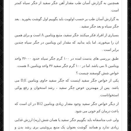
همچنین به گزارش آسان طب مقدار آهن جگر سفید از جگر سیاه کمتر
است.
به گزارش آسان طب بر حسب اولویت باید بگوییم اول گوشت بخورید . بعد
جگر سیاه و بعد جگر سفید .
بسیارى از افراد فکر میکنند جگر سفید، منبع ویتامین A است و برای همین
ان را میخورند. اما باید بدانید که مقدار این ویتامین در جگر سیاه چندین
برابر است .
طبق بررسی های بدست امده در ۱۰۰ گرم جگر سیاه حدود ۳۶۰۰۰ واحد
ویتامین A می باشد. اما در ۱۰۰ گرم جگر سفید ۳۶ واحد ویتامین A هست.
خواص شش گوسفند چیست ؟
یکی از خواص جگر سفید اینست که جگر سفید حاوی ویتامین D,E می
باشد. پس از مهمترین خوص جگر سفید ، رشد استخوان و رفع پوکی
استخواناست.
از دیگر خواص جگر سفید وجود مقدار زیادی ویتامین B12 در ان است که
باعث درمان کم خونی می شود.
ولی خب متاسفانه باید بگوییم جگر سفید یا همان شش (ریه) ارزش غذایی
زیادی ندارد و همانند گوشت بعنوان یک منبع پروتئینی بری رشد بدن و