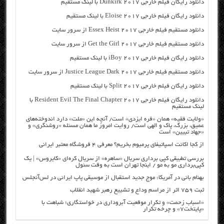
دانلود رایگان فیلم خارجی Dunkirk 2017 با لینک مستقیم
دانلود رایگان فیلم خارجی Eloise 2017 با لینک مستقیم
دانلود مستقیم فیلم خارجی Essex Heist 2017 از سرور سایت
دانلود مستقیم فیلم خارجی Get the Girl 2017 از سرور سایت
دانلود رایگان فیلم خارجی iBoy 2017 با لینک مستقیم
دانلود مستقیم فیلم خارجی Justice League Dark 2017 از سرور سایت
دانلود رایگان فیلم خارجی Split 2017 با لینک مستقیم
دانلود رایگان فیلم خارجی Resident Evil The Final Chapter 2017 با
لینک مستقیم
«ولایت فقیه» همان «فره ایزدی» است/ آنچه این «ملت» دارد اندوخته‌های
عمیق، بزرگ، پاک و الهی است/ روایت امروز ما همان مسئله «روشنگری» و
«جهاد تبیین» است
از کجا اکانت اسپاتیفای پرمیوم بخریم؟ معرفی ۴ فروشگاه معتبر ایرانی
بررسی تطبیقی کپی برداری سریال «ساهره» از سریال کره‌ای «کایروس» | یک
کپی‌برداری مو به مو / اینجا تهران است به وقت سئول
بهنام بانی در آمریکا: موج جدید استقبال از موسیقی پاپ ایرانی در لس‌آنجلس
ثبت ۷۵۹ اثر از مراسم وداع و تشییع رهبر شهید انقلاب
«اسباب زحمت» و تکرار موقعیت آبروداری در خواستگاری؛ شباهت با
«پایتخت۷» و چرخه تکرار