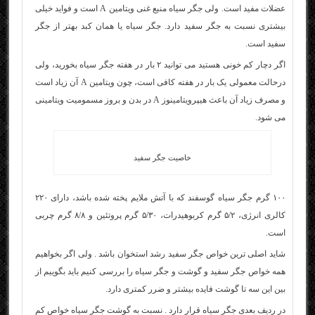
عضلات مفید است. ولی جگر سیاه منبع غنی ویتامین A است و فواید خیلی
بیشتری نسبت به جگر سفید دارد. جگر سیاه یا همان کبد بهتر از جگر
سفید است.
اگر دچار کم خونی هستید می توانید ۲ بار در هفته جگر سیاه بخورید، ولی
درحالت معمولی یک بار در هفته کافی است، چون ویتامین A آن زیاد است
و مصرف زیاد آن باعث هیپرویتامینوز A در بدن و بروز مسمومیت ویتامینی
می شود.
خاصیت جگر سفید
۱۰۰ گرم جگر سیاه گوسفند که با آتش ملایم پخته شده باشد، دارای ۲۲۰
کالری انرژی، ۵/۲ گرم کربوهیدرات، ۵/۳۰ گرم پروتئین و ۸/۸ گرم چربی
است.
شاید اصلی ترین خواص جگر سفید رشد استخوان باشد . ولی اگر بخواهیم
همه خواص جگر سفید و گوشت و جگر سیاه را بررسی کنیم باید بگوییم از
بین این سه تا گوشت فایده بیشتر و ضرر کمتری دارد.
در ردیف بعدی جگر سیاه قرار دارد . نسبت به گوشت جگر سیاه خواص کم