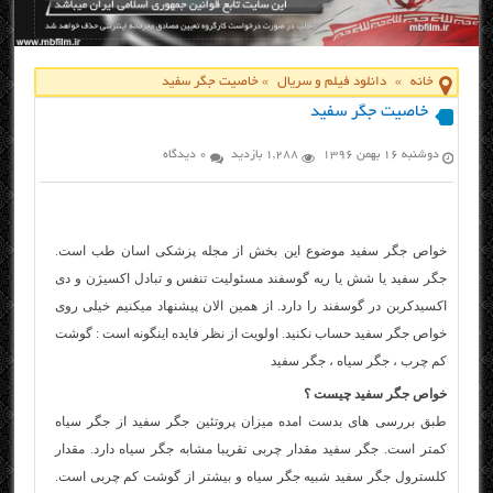
خانه
»
دانلود فیلم و سریال
»
خاصیت جگر سفید
خاصیت جگر سفید
دوشنبه ۱۶ بهمن ۱۳۹۶
1,288 بازدید
0 دیدگاه
خواص جگر سفید موضوع این بخش از مجله پزشکی اسان طب است.
جگر سفید یا شش یا ریه گوسفند مسئولیت تنفس و تبادل اکسیژن و دى
اکسیدکربن در گوسفند را دارد. از همین الان پیشنهاد میکنیم خیلی روی
خواص جگر سفید حساب نکنید. اولویت از نظر فایده اینگونه است : گوشت
کم چرب ، جگر سیاه ، جگر سفید
خواص جگر سفید چیست ؟
طبق بررسی های بدست امده میزان پروتئین جگر سفید از جگر سیاه
کمتر است. جگر سفید مقدار چربى تقریبا مشابه جگر سیاه دارد. مقدار
کلسترول جگر سفید شبیه جگر سیاه و بیشتر از گوشت کم چربى است.