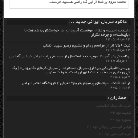
محمد: درود بر شما از این که راضی هستید خرسند...
دانلود سریال ایرانی جدید …
«اسباب زحمت» و تکرار موقعیت آبروداری در خواستگاری؛ شباهت با
«پایتخت۷» و چرخه تکرار
۱۴ مرداد ۱۴۰۵
ثبت ۷۵۹ اثر از مراسم وداع و تشییع رهبر شهید انقلاب
۱۲ مرداد ۱۴۰۵
بهنام بانی در آمریکا: موج جدید استقبال از موسیقی پاپ ایرانی در لس‌آنجلس
۱۱ مرداد ۱۴۰۵
بررسی تطبیقی کپی برداری سریال «ساهره» از سریال کره‌ای «کایروس» | یک
کپی‌برداری مو به مو / اینجا تهران است به وقت سئول
۷ مرداد ۱۴۰۵
از کجا اکانت اسپاتیفای پرمیوم بخریم؟ معرفی ۴ فروشگاه معتبر ایرانی
۴ مرداد ۱۴۰۵
همکاران :
خرید بک لینک انگلیسی
آپدیت نود 32
پسورد نود 32
اوکلی لایسنس رایگان نود 32
خرید لایسنس نود 32