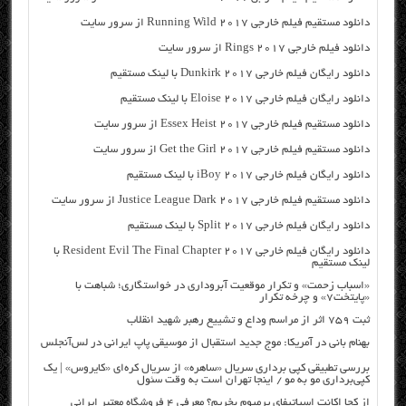
دانلود مستقیم فیلم خارجی Running Wild 2017 از سرور سایت
دانلود فیلم خارجی Rings 2017 از سرور سایت
دانلود رایگان فیلم خارجی Dunkirk 2017 با لینک مستقیم
دانلود رایگان فیلم خارجی Eloise 2017 با لینک مستقیم
دانلود مستقیم فیلم خارجی Essex Heist 2017 از سرور سایت
دانلود مستقیم فیلم خارجی Get the Girl 2017 از سرور سایت
دانلود رایگان فیلم خارجی iBoy 2017 با لینک مستقیم
دانلود مستقیم فیلم خارجی Justice League Dark 2017 از سرور سایت
دانلود رایگان فیلم خارجی Split 2017 با لینک مستقیم
دانلود رایگان فیلم خارجی Resident Evil The Final Chapter 2017 با
لینک مستقیم
«اسباب زحمت» و تکرار موقعیت آبروداری در خواستگاری؛ شباهت با
«پایتخت۷» و چرخه تکرار
ثبت ۷۵۹ اثر از مراسم وداع و تشییع رهبر شهید انقلاب
بهنام بانی در آمریکا: موج جدید استقبال از موسیقی پاپ ایرانی در لس‌آنجلس
بررسی تطبیقی کپی برداری سریال «ساهره» از سریال کره‌ای «کایروس» | یک
کپی‌برداری مو به مو / اینجا تهران است به وقت سئول
از کجا اکانت اسپاتیفای پرمیوم بخریم؟ معرفی ۴ فروشگاه معتبر ایرانی