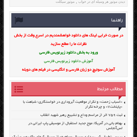
دیدن موتور هر وسیله ای در خواب
موتور سیکلت
,
راهنما
در صورت خرابی لینک های دانلود خواهشمندیم در اسرع وقت از بخش
نظرات ما را مطلع سازید
ورود به بخش
دانلود زیرنویس فارسی
آموزش دانلود زیرنویس فارسی
آموزش سوئیچ دو زبان فارسی و انگلیسی در فیلم های دوبله
مطالب مرتبط
«اسباب زحمت» و تکرار موقعیت آبروداری در خواستگاری؛ شباهت با
«پایتخت۷» و چرخه تکرار
ثبت ۷۵۹ اثر از مراسم وداع و تشییع رهبر شهید انقلاب
بهنام بانی در آمریکا: موج جدید استقبال از موسیقی پاپ ایرانی در
لس‌آنجلس
بررسی تطبیقی کپی برداری سریال «ساهره» از سریال کره‌ای «کایروس» | یک