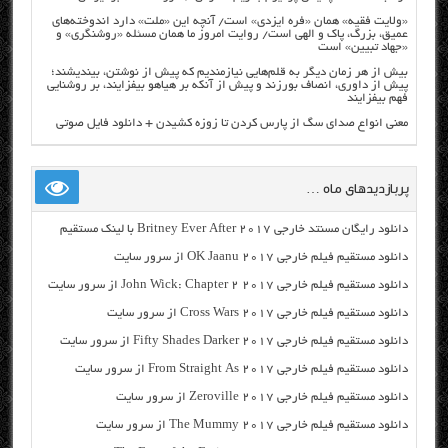
«ولایت فقیه» همان «فره ایزدی» است/ آنچه این «ملت» دارد اندوخته‌های
عمیق، بزرگ، پاک و الهی است/ روایت امروز ما همان مسئله «روشنگری» و
«جهاد تبیین» است
بیش از هر زمان دیگر به قلم‌هایی نیازمندیم که پیش از نوشتن، بیندیشند؛
پیش از داوری، انصاف بورزند و پیش از آنکه بر هیاهو بیفزایند، بر روشنایی
فهم بیفزایند
معنی انواع صدای سگ از پارس کردن تا زوزه کشیدن + دانلود فایل صوتی
پربازدیدهای ماه …
دانلود رایگان مسنتد خارجی Britney Ever After 2017 با لینک مستقیم
دانلود مستقیم فیلم خارجی OK Jaanu 2017 از سرور سایت
دانلود مستقیم فیلم خارجی John Wick: Chapter 2 2017 از سرور سایت
دانلود مستقیم فیلم خارجی Cross Wars 2017 از سرور سایت
دانلود مستقیم فیلم خارجی Fifty Shades Darker 2017 از سرور سایت
دانلود مستقیم فیلم خارجی From Straight As 2017 از سرور سایت
دانلود مستقیم فیلم خارجی Zeroville 2017 از سرور سایت
دانلود مستقیم فیلم خارجی The Mummy 2017 از سرور سایت