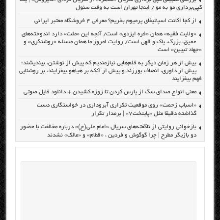
کپی‌برداری مو به مو / اینجا تهران است به وقت سئول
از کجا اکانت اسپاتیفای پرمیوم بخریم؟ معرفی ۴ فروشگاه معتبر ایرانی
«ولایت فقیه» همان «فره ایزدی» است/ آنچه این «ملت» دارد اندوخته‌های
عمیق، بزرگ، پاک و الهی است/ روایت امروز ما همان مسئله «روشنگری» و
«جهاد تبیین» است
بیش از هر زمان دیگر به قلم‌هایی نیازمندیم که پیش از نوشتن، بیندیشند؛
پیش از داوری، انصاف بورزند و پیش از آنکه بر هیاهو بیفزایند، بر روشنایی
فهم بیفزایند
معنی انواع صدای سگ از پارس کردن تا زوزه کشیدن + دانلود فایل صوتی
«اسباب زحمت» روی موقعیت تکراری آبروداری در خواستگاری دست
گذاشته دقیقا مثل «پایتخت۷» | برمدار تکرار
بازخوانی روایتی از ناگفته‌های سریال «امام علی(ع)» درباره مخالفت با حضور
دو بازیگر مطرح | چرا گوگوش و فردین ، «قطام» و «مالک» نشدند