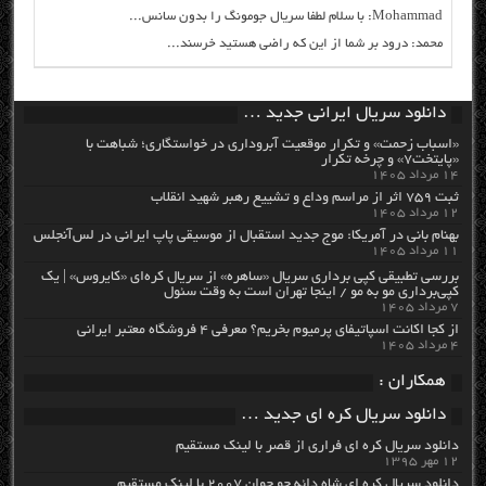
Mohammad: با سلام لطفا سریال جومونگ را بدون سانس...
محمد: درود بر شما از این که راضی هستید خرسند...
دانلود سریال ایرانی جدید …
«اسباب زحمت» و تکرار موقعیت آبروداری در خواستگاری؛ شباهت با
«پایتخت۷» و چرخه تکرار
۱۴ مرداد ۱۴۰۵
ثبت ۷۵۹ اثر از مراسم وداع و تشییع رهبر شهید انقلاب
۱۲ مرداد ۱۴۰۵
بهنام بانی در آمریکا: موج جدید استقبال از موسیقی پاپ ایرانی در لس‌آنجلس
۱۱ مرداد ۱۴۰۵
بررسی تطبیقی کپی برداری سریال «ساهره» از سریال کره‌ای «کایروس» | یک
کپی‌برداری مو به مو / اینجا تهران است به وقت سئول
۷ مرداد ۱۴۰۵
از کجا اکانت اسپاتیفای پرمیوم بخریم؟ معرفی ۴ فروشگاه معتبر ایرانی
۴ مرداد ۱۴۰۵
همکاران :
دانلود سریال کره ای جدید …
دانلود سریال کره ای فراری از قصر با لینک مستقیم
۱۲ مهر ۱۳۹۵
دانلود سریال کره ای شاه دائه جو جوان ۲۰۰۷ با لینک مستقیم