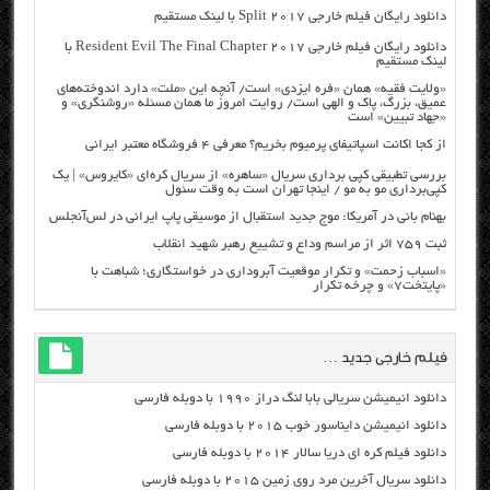
دانلود رایگان فیلم خارجی Split 2017 با لینک مستقیم
دانلود رایگان فیلم خارجی Resident Evil The Final Chapter 2017 با
لینک مستقیم
«ولایت فقیه» همان «فره ایزدی» است/ آنچه این «ملت» دارد اندوخته‌های
عمیق، بزرگ، پاک و الهی است/ روایت امروز ما همان مسئله «روشنگری» و
«جهاد تبیین» است
از کجا اکانت اسپاتیفای پرمیوم بخریم؟ معرفی ۴ فروشگاه معتبر ایرانی
بررسی تطبیقی کپی برداری سریال «ساهره» از سریال کره‌ای «کایروس» | یک
کپی‌برداری مو به مو / اینجا تهران است به وقت سئول
بهنام بانی در آمریکا: موج جدید استقبال از موسیقی پاپ ایرانی در لس‌آنجلس
ثبت ۷۵۹ اثر از مراسم وداع و تشییع رهبر شهید انقلاب
«اسباب زحمت» و تکرار موقعیت آبروداری در خواستگاری؛ شباهت با
«پایتخت۷» و چرخه تکرار
فیلم خارجی جدید …
دانلود انیمیشن سریالی بابا لنگ دراز ۱۹۹۰ با دوبله فارسی
دانلود انیمیشن دایناسور خوب ۲۰۱۵ با دوبله فارسی
دانلود فیلم کره ای دریا سالار ۲۰۱۴ با دوبله فارسی
دانلود سریال آخرین مرد روی زمین ۲۰۱۵ با دوبله فارسی