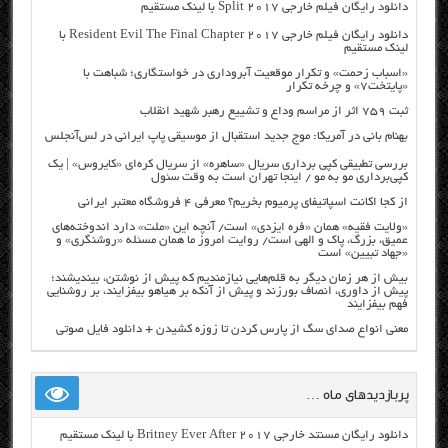
دانلود رایگان فیلم خارجی Split 2017 با لینک مستقیم
دانلود رایگان فیلم خارجی Resident Evil The Final Chapter 2017 با
لینک مستقیم
«اسباب زحمت» و تکرار موقعیت آبروداری در خواستگاری؛ شباهت با
«پایتخت۷» و چرخه تکرار
ثبت ۷۵۹ اثر از مراسم وداع و تشییع رهبر شهید انقلاب
بهنام بانی در آمریکا: موج جدید استقبال از موسیقی پاپ ایرانی در لس‌آنجلس
بررسی تطبیقی کپی برداری سریال «ساهره» از سریال کره‌ای «کایروس» | یک
کپی‌برداری مو به مو / اینجا تهران است به وقت سئول
از کجا اکانت اسپاتیفای پرمیوم بخریم؟ معرفی ۴ فروشگاه معتبر ایرانی
«ولایت فقیه» همان «فره ایزدی» است/ آنچه این «ملت» دارد اندوخته‌های
عمیق، بزرگ، پاک و الهی است/ روایت امروز ما همان مسئله «روشنگری» و
«جهاد تبیین» است
بیش از هر زمان دیگر به قلم‌هایی نیازمندیم که پیش از نوشتن، بیندیشند؛
پیش از داوری، انصاف بورزند و پیش از آنکه بر هیاهو بیفزایند، بر روشنایی
فهم بیفزایند
معنی انواع صدای سگ از پارس کردن تا زوزه کشیدن + دانلود فایل صوتی
پربازدیدهای ماه …
دانلود رایگان مسنتد خارجی Britney Ever After 2017 با لینک مستقیم