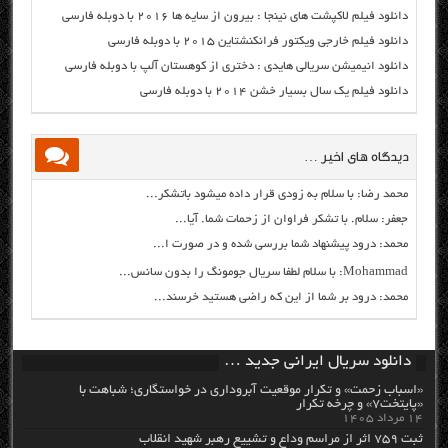
دانلود فیلم لاکپشت های نینجا : بیرون از سایه ها ۲۰۱۶ با دوبله فارسی
دانلود فیلم خارجی ویکتور فرانکنشتاین ۲۰۱۵ با دوبله فارسی
دانلود انیمیشن سریالی هایدی : دختری از کوهستان آلپ با دوبله فارسی
دانلود فیلم یک سال بسیار خشن ۲۰۱۴ با دوبله فارسی
دیدگاه های اخیر …
محمد رضا: با سلام به زودی قرار داده میشود باتشکر...
جعفر: سلام. با تشکر فراوان از زحمات شما. آیا...
محمد: درود پیشنهاد شما بررسی شده و در صورت ا...
Mohammad: با سلام لطفا سریال جومونگ را بدون سانس...
محمد: درود بر شما از این که راضی هستید خرسند...
دانلود سریال ایرانی جدید …
«اسباب زحمت» و تکرار موقعیت آبروداری در خواستگاری؛ شباهت با
«پایتخت۷» و چرخه تکرار
۱۴ مرداد ۱۴۰۵
ثبت ۷۵۹ اثر از مراسم وداع و تشییع رهبر شهید انقلاب