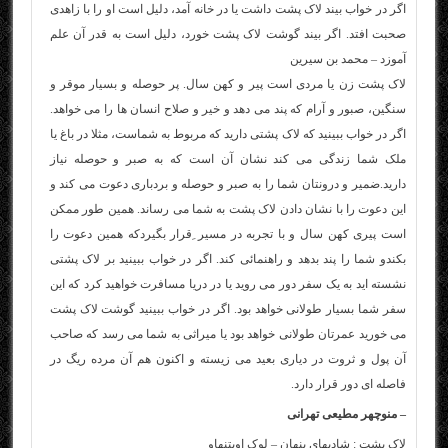
اگر در خواب بیند لاک پشت داشت یا در خانه آمد، دلیل است او را با زاهدی
صحبت افتد. اگر بیند گوشت لاک پشت خورد، دلیل است به قدر آن علم
آموزد – محمد بن سیرین
لاک پشت زن یا مردی است پیر و کهن سال. پر حوصله و بسیار موقر و
سنگین، صبور و آرام که پند می دهد و خیر و صلاح انسان ها را می خواهد.
اگر در خواب ببینید که لاک پشتی دارید که مربوط به شماست، مثلا در باغ یا
ملک شما زندگی می کند نشان آن است که به صبر و حوصله نیاز
دارید.ضمیر و درونتان شما را به صبر و حوصله و بردباری دعوت می کند و
این دعوت را با نشان دادن لاک پشت به شما می رساند. همین طور ممکن
است پیری کهن سال و با تجربه در مسیر ِقرار بگیردکه همین دعوت را
بکندو شما را پند بدهد و راهنمائی کند. اگر در خواب ببینید بر لاک پشتی
نشسته اید به یک سفر دور می روید یا در دریا مسافرت خواهید کرد که این
سفر شما بسیار طولانی خواهد بود. اگر در خواب ببینید گوشت لاک پشت
می خورید عمرتان طولانی خواهد بود یا میراثی به شما می رسد که صاحب
آن پول و ثروت در دیاری بعید می زیسته و اکنون هم آن مرده ریگ در
فاصله ای دور قرار دارد.
– منوچهر مطیعی تهرانی
لاک پشت : شادیهای پنهان – لوک اویتنهاو