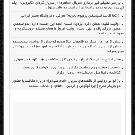
بررسی تطبیقی کپی برداری سریال «ساهره» از سریال کره‌ای «کایروس» | یک
کپی‌برداری مو به مو / اینجا تهران است به وقت سئول
از کجا اکانت اسپاتیفای پرمیوم بخریم؟ معرفی ۴ فروشگاه معتبر ایرانی
«ولایت فقیه» همان «فره ایزدی» است/ آنچه این «ملت» دارد اندوخته‌های
عمیق، بزرگ، پاک و الهی است/ روایت امروز ما همان مسئله «روشنگری» و
«جهاد تبیین» است
بیش از هر زمان دیگر به قلم‌هایی نیازمندیم که پیش از نوشتن، بیندیشند؛
پیش از داوری، انصاف بورزند و پیش از آنکه بر هیاهو بیفزایند، بر روشنایی
فهم بیفزایند
معنی انواع صدای سگ از پارس کردن تا زوزه کشیدن + دانلود فایل صوتی
«اسباب زحمت» روی موقعیت تکراری آبروداری در خواستگاری دست
گذاشته دقیقا مثل «پایتخت۷» | برمدار تکرار
بازخوانی روایتی از ناگفته‌های سریال «امام علی(ع)» درباره مخالفت با حضور
دو بازیگر مطرح | چرا گوگوش و فردین ، «قطام» و «مالک» نشدند