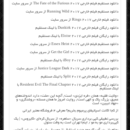
دانلود مستقیم فیلم خارجی The Fate of the Furious 2017 از سرور سایت
دانلود مستقیم فیلم خارجی Running Wild 2017 از سرور سایت
دانلود فیلم خارجی Rings 2017 از سرور سایت
دانلود رایگان فیلم خارجی Dunkirk 2017 با لینک مستقیم
دانلود رایگان فیلم خارجی Eloise 2017 با لینک مستقیم
دانلود مستقیم فیلم خارجی Essex Heist 2017 از سرور سایت
دانلود مستقیم فیلم خارجی Get the Girl 2017 از سرور سایت
دانلود رایگان فیلم خارجی iBoy 2017 با لینک مستقیم
دانلود مستقیم فیلم خارجی Justice League Dark 2017 از سرور سایت
دانلود رایگان فیلم خارجی Split 2017 با لینک مستقیم
دانلود رایگان فیلم خارجی Resident Evil The Final Chapter 2017 با
لینک مستقیم
«ولایت فقیه» همان «فره ایزدی» است/ آنچه این «ملت» دارد اندوخته‌های
عمیق، بزرگ، پاک و الهی است/ روایت امروز ما همان مسئله «روشنگری» و
«جهاد تبیین» است
از کجا اکانت اسپاتیفای پرمیوم بخریم؟ معرفی ۴ فروشگاه معتبر ایرانی
بررسی تطبیقی کپی برداری سریال «ساهره» از سریال کره‌ای «کایروس» | یک
کپی‌برداری مو به مو / اینجا تهران است به وقت سئول
بهنام بانی در آمریکا: موج جدید استقبال از موسیقی پاپ ایرانی در لس‌آنجلس