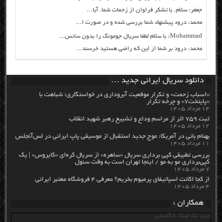
جعفر: سلام. با تشکر فراوان از زحمات شما. آیا...
محمد: درود پیشنهاد شما بررسی شده و در صورت ا...
Mohammad: با سلام لطفا سریال جومونگ را بدون سانس...
محمد: درود بر شما از این که راضی هستید خرسند...
دانلود سریال ایرانی جدید …
«اسباب زحمت» و تکرار موقعیت آبروداری در خواستگاری؛ شباهت با
«پایتخت۷» و چرخه تکرار
۱۴ مرداد ۱۴۰۵
ثبت ۷۵۹ اثر از مراسم وداع و تشییع رهبر شهید انقلاب
۱۲ مرداد ۱۴۰۵
بهنام بانی در آمریکا: موج جدید استقبال از موسیقی پاپ ایرانی در لس‌آنجلس
۱۱ مرداد ۱۴۰۵
بررسی تطبیقی کپی برداری سریال «ساهره» از سریال کره‌ای «کایروس» | یک
کپی‌برداری مو به مو / اینجا تهران است به وقت سئول
۷ مرداد ۱۴۰۵
از کجا اکانت اسپاتیفای پرمیوم بخریم؟ معرفی ۴ فروشگاه معتبر ایرانی
۴ مرداد ۱۴۰۵
همکاران :
خرید بک لینک انگلیسی