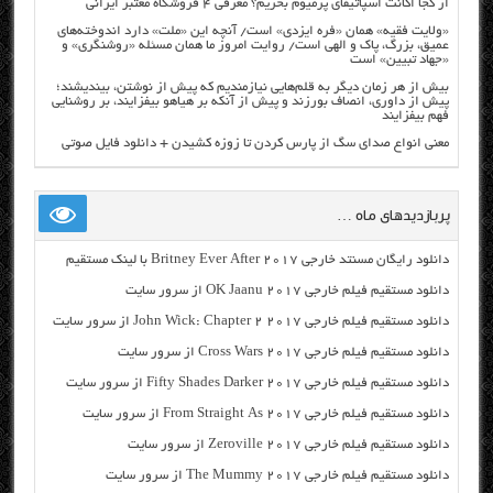
از کجا اکانت اسپاتیفای پرمیوم بخریم؟ معرفی ۴ فروشگاه معتبر ایرانی
«ولایت فقیه» همان «فره ایزدی» است/ آنچه این «ملت» دارد اندوخته‌های
عمیق، بزرگ، پاک و الهی است/ روایت امروز ما همان مسئله «روشنگری» و
«جهاد تبیین» است
بیش از هر زمان دیگر به قلم‌هایی نیازمندیم که پیش از نوشتن، بیندیشند؛
پیش از داوری، انصاف بورزند و پیش از آنکه بر هیاهو بیفزایند، بر روشنایی
فهم بیفزایند
معنی انواع صدای سگ از پارس کردن تا زوزه کشیدن + دانلود فایل صوتی
پربازدیدهای ماه …
دانلود رایگان مسنتد خارجی Britney Ever After 2017 با لینک مستقیم
دانلود مستقیم فیلم خارجی OK Jaanu 2017 از سرور سایت
دانلود مستقیم فیلم خارجی John Wick: Chapter 2 2017 از سرور سایت
دانلود مستقیم فیلم خارجی Cross Wars 2017 از سرور سایت
دانلود مستقیم فیلم خارجی Fifty Shades Darker 2017 از سرور سایت
دانلود مستقیم فیلم خارجی From Straight As 2017 از سرور سایت
دانلود مستقیم فیلم خارجی Zeroville 2017 از سرور سایت
دانلود مستقیم فیلم خارجی The Mummy 2017 از سرور سایت