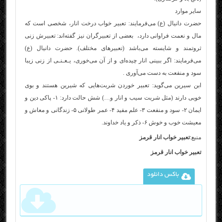
سایر موارد
حضرت دانیال (ع) می‌فرمایند: تعبیر خواب درخت انار، شخصی است که
مال و نعمت فراوانی دارد، ‌‌‌‌‌ بعضی از تعبیرگران نیز گفته‌اند: تعبیرش زنی
ثروتمند و شایسته می‌باشد (تعبیرهای مختلف). حضرت دانیال (ع)
می‌فرمایند: اگر ببینی انار چیده‌ای و از آن می‌خوری، یـعـنـی از زنی زیبا
سود و منفعت به دست می‌آوری .
ابن سیرین می‌گوید: تعبیر خوردن شربت‌هایی که شیرین هستند و بوی
خوبی دارند (مثل شربت سیب و انار و…) شش حالت دارد: ۱- پاکی دین و
ایمان ۲- سود و منفعت ۳- علم مفید ۴- عمر طولانی ۵- زندگانی و معاش و
معیشت خوب و خوش ۶- ذکر و یاد خداوند.
منبع:
تعبیر خواب انار قرمز
تعبیر خواب انار قرمز
باکس دانلود