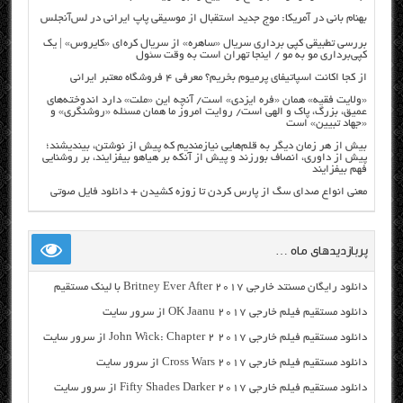
بهنام بانی در آمریکا: موج جدید استقبال از موسیقی پاپ ایرانی در لس‌آنجلس
بررسی تطبیقی کپی برداری سریال «ساهره» از سریال کره‌ای «کایروس» | یک
کپی‌برداری مو به مو / اینجا تهران است به وقت سئول
از کجا اکانت اسپاتیفای پرمیوم بخریم؟ معرفی ۴ فروشگاه معتبر ایرانی
«ولایت فقیه» همان «فره ایزدی» است/ آنچه این «ملت» دارد اندوخته‌های
عمیق، بزرگ، پاک و الهی است/ روایت امروز ما همان مسئله «روشنگری» و
«جهاد تبیین» است
بیش از هر زمان دیگر به قلم‌هایی نیازمندیم که پیش از نوشتن، بیندیشند؛
پیش از داوری، انصاف بورزند و پیش از آنکه بر هیاهو بیفزایند، بر روشنایی
فهم بیفزایند
معنی انواع صدای سگ از پارس کردن تا زوزه کشیدن + دانلود فایل صوتی
پربازدیدهای ماه …
دانلود رایگان مسنتد خارجی Britney Ever After 2017 با لینک مستقیم
دانلود مستقیم فیلم خارجی OK Jaanu 2017 از سرور سایت
دانلود مستقیم فیلم خارجی John Wick: Chapter 2 2017 از سرور سایت
دانلود مستقیم فیلم خارجی Cross Wars 2017 از سرور سایت
دانلود مستقیم فیلم خارجی Fifty Shades Darker 2017 از سرور سایت