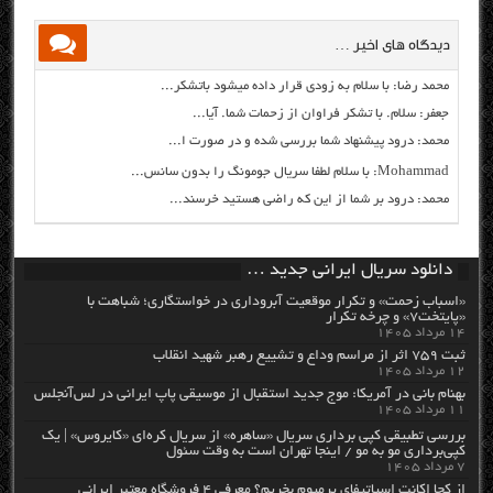
دیدگاه های اخیر …
محمد رضا: با سلام به زودی قرار داده میشود باتشکر...
جعفر: سلام. با تشکر فراوان از زحمات شما. آیا...
محمد: درود پیشنهاد شما بررسی شده و در صورت ا...
Mohammad: با سلام لطفا سریال جومونگ را بدون سانس...
محمد: درود بر شما از این که راضی هستید خرسند...
دانلود سریال ایرانی جدید …
«اسباب زحمت» و تکرار موقعیت آبروداری در خواستگاری؛ شباهت با
«پایتخت۷» و چرخه تکرار
۱۴ مرداد ۱۴۰۵
ثبت ۷۵۹ اثر از مراسم وداع و تشییع رهبر شهید انقلاب
۱۲ مرداد ۱۴۰۵
بهنام بانی در آمریکا: موج جدید استقبال از موسیقی پاپ ایرانی در لس‌آنجلس
۱۱ مرداد ۱۴۰۵
بررسی تطبیقی کپی برداری سریال «ساهره» از سریال کره‌ای «کایروس» | یک
کپی‌برداری مو به مو / اینجا تهران است به وقت سئول
۷ مرداد ۱۴۰۵
از کجا اکانت اسپاتیفای پرمیوم بخریم؟ معرفی ۴ فروشگاه معتبر ایرانی