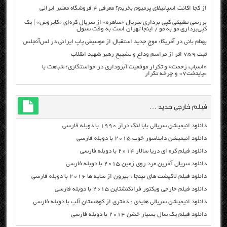
از کجا اکانت اسپاتیفای پرمیوم بخریم؟ معرفی ۴ فروشگاه معتبر ایرانی
بررسی تطبیقی کپی برداری سریال «ساهره» از سریال کره‌ای «کایروس» | یک
کپی‌برداری مو به مو / اینجا تهران است به وقت سئول
بهنام بانی در آمریکا: موج جدید استقبال از موسیقی پاپ ایرانی در لس‌آنجلس
ثبت ۷۵۹ اثر از مراسم وداع و تشییع رهبر شهید انقلاب
«اسباب زحمت» و تکرار موقعیت آبروداری در خواستگاری؛ شباهت با
«پایتخت۷» و چرخه تکرار
فیلم خارجی جدید …
دانلود انیمیشن سریالی بابا لنگ دراز ۱۹۹۰ با دوبله فارسی
دانلود انیمیشن دایناسور خوب ۲۰۱۵ با دوبله فارسی
دانلود فیلم کره ای دریا سالار ۲۰۱۴ با دوبله فارسی
دانلود سریال آخرین مرد روی زمین ۲۰۱۵ با دوبله فارسی
دانلود فیلم لاکپشت های نینجا : بیرون از سایه ها ۲۰۱۶ با دوبله فارسی
دانلود فیلم خارجی ویکتور فرانکنشتاین ۲۰۱۵ با دوبله فارسی
دانلود انیمیشن سریالی هایدی : دختری از کوهستان آلپ با دوبله فارسی
دانلود فیلم یک سال بسیار خشن ۲۰۱۴ با دوبله فارسی