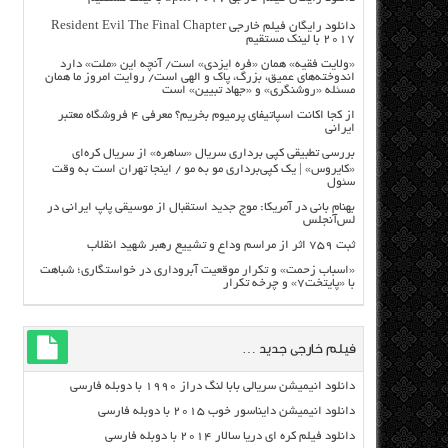
دانلود رایگان فیلم خارجی Resident Evil The Final Chapter
2017 با لینک مستقیم
«ولایت فقیه» همان «فره ایزدی» است/ آنچه این «ملت» دارد
اندوخته‌های عمیق، بزرگ، پاک و الهی است/ روایت امروز ما همان
مسئله «روشنگری» و «جهاد تبیین» است
از کجا اکانت اسپاتیفای پرمیوم بخریم؟ معرفی ۴ فروشگاه معتبر
ایرانی
بررسی تطبیقی کپی برداری سریال «ساهره» از سریال کره‌ای
«کایروس» | یک کپی‌برداری مو به مو / اینجا تهران است به وقت
سئول
بهنام بانی در آمریکا: موج جدید استقبال از موسیقی پاپ ایرانی در
لس‌آنجلس
ثبت ۷۵۹ اثر از مراسم وداع و تشییع رهبر شهید انقلاب
«اسباب زحمت» و تکرار موقعیت آبروداری در خواستگاری؛ شباهت
با «پایتخت۷» و چرخه تکرار
فیلم خارجی جدید …
دانلود انیمیشن سریالی بابا لنگ دراز ۱۹۹۰ با دوبله فارسی
دانلود انیمیشن دایناسور خوب ۲۰۱۵ با دوبله فارسی
دانلود فیلم کره ای دریا سالار ۲۰۱۴ با دوبله فارسی