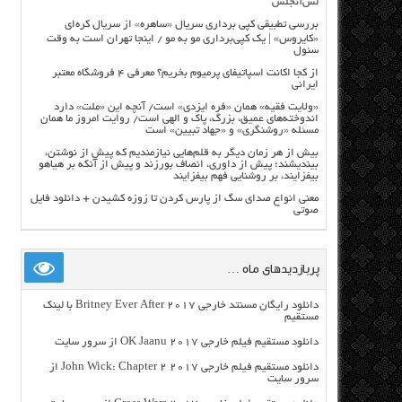
لس‌آنجلس
بررسی تطبیقی کپی برداری سریال «ساهره» از سریال کره‌ای
«کایروس» | یک کپی‌برداری مو به مو / اینجا تهران است به وقت
سئول
از کجا اکانت اسپاتیفای پرمیوم بخریم؟ معرفی ۴ فروشگاه معتبر
ایرانی
«ولایت فقیه» همان «فره ایزدی» است/ آنچه این «ملت» دارد
اندوخته‌های عمیق، بزرگ، پاک و الهی است/ روایت امروز ما همان
مسئله «روشنگری» و «جهاد تبیین» است
بیش از هر زمان دیگر به قلم‌هایی نیازمندیم که پیش از نوشتن،
بیندیشند؛ پیش از داوری، انصاف بورزند و پیش از آنکه بر هیاهو
بیفزایند، بر روشنایی فهم بیفزایند
معنی انواع صدای سگ از پارس کردن تا زوزه کشیدن + دانلود فایل
صوتی
پربازدیدهای ماه …
دانلود رایگان مسنتد خارجی Britney Ever After 2017 با لینک
مستقیم
دانلود مستقیم فیلم خارجی OK Jaanu 2017 از سرور سایت
دانلود مستقیم فیلم خارجی John Wick: Chapter 2 2017 از
سرور سایت