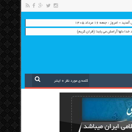
- امروز : جمعه ۱۶ مرداد ۱۴۰۵
ياد خدا دلها آرامش می ‏يابد! (قران کریم)