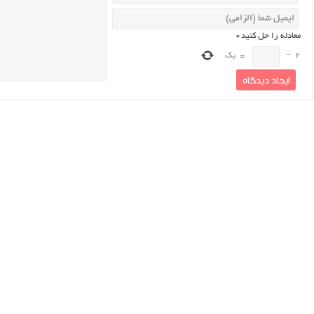
معادله را حل کنید
*
2
−
=
یک