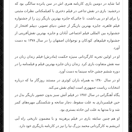
اما شاید در دومین بازی کارنامه هنری اش در سن پانزده سالگی بود که
درخشید: بازی در نقش تداعی در فیلم دختری با ک
فیلم
کتانی نظرات مثبتی
را برای او در پی داشت. تا جائی‌که جایزه بهترین بازیگر زن را از جشنواره
فیلم قاهره، جایزه بهترین بازیگر از جشن دنیای تصویر، دیپلم افتخار از
جشنواره بین المللی فیلم اجتماعی آبادان و جایزه بهترین نقش‌آفرینی از
جشنواره فیلم‌های کودکان و نوجوانان اصفهان را در سال ۱۳۷۸ به دست
آورد.
او در اولین تجربه کارگردانی منیژه حکمت (مادرش) فیلم زندان زنان در
سه نقش متفاوت بازی کرد. زندان زنان جایزه بهترین فیلم و فیلمنامه را در
دوره ششم جشن خانه سینما به دست آورد.
او در سال ۱۳۸۰ به همراه باران کوثری در مستند روزگار ما که درباره
انتخابات ریاست جمهوری است ایفای نقش می‌کند.
پگاه آهنگرانی در سال ۱۳۸۶ در فیلم آتش سبز بدون حضور بازیگر بدل در
حین فیلمبرداری به علت سقوط، دچار سانحه و شکستگی مهره‌های کمر
شد و تا مدت­ها به علت این حادثه بستری بود.
او هم چنین سابقه بازی در فیلم پرهزینه و با مضمون تاریخی راه آبی
ابریشم به کارگردانی محمد بزرگ نیا را نیز در کارنامه بازیگری خود دارد.