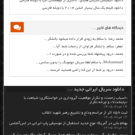
دانلود انیمیشن سریالی هایدی : دختری از کوهستان آلپ با دوبله فارسی
دانلود فیلم یک سال بسیار خشن ۲۰۱۴ با دوبله فارسی
دیدگاه های اخیر …
محمد رضا: با سلام به زودی قرار داده میشود باتشکر...
جعفر: سلام. با تشکر فراوان از زحمات شما. آیا...
محمد: درود پیشنهاد شما بررسی شده و در صورت ا...
Mohammad: با سلام لطفا سریال جومونگ را بدون سانس...
محمد: درود بر شما از این که راضی هستید خرسند...
دانلود سریال ایرانی جدید …
«اسباب زحمت» و تکرار موقعیت آبروداری در خواستگاری؛ شباهت با
«پایتخت۷» و چرخه تکرار
۱۴ مرداد ۱۴۰۵
ثبت ۷۵۹ اثر از مراسم وداع و تشییع رهبر شهید انقلاب
۱۲ مرداد ۱۴۰۵
بهنام بانی در آمریکا: موج جدید استقبال از موسیقی پاپ ایرانی در لس‌آنجلس
۱۱ مرداد ۱۴۰۵