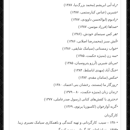
•راه آبی ابریشم (محمد بزرگ‌نیا، ۱۳۸۷)
•شیرین (عباس کیارستمی، ۱۳۸۷)
•زادبوم (ابوالحسن داوودی، ۱۳۸۷)
•صداها (فرزاد موتمن، ۱۳۸۷)
•هر کس سینمای خودش، (۱۳۸۶)
•آتش سبز (محمدرضا اصلانی، ۱۳۸۶)
•خواب زمستانی (سیامک شایقی، ۱۳۸۶)
•سه زن (منیژه حکمت، ۱۳۸۵)
•مربای شیرین (آرزو پتروسیان، ۱۳۸۵)
•خنگ آباد (مهدی اباسلط، ۱۳۸۴)
•مکس (سامان مقدم، ۱۳۸۲)
•روزگار ما (مستند، رخشان بنی اعتماد، ۱۳۸۰)
•زندان زنان (منیژه حکمت، ۸۰ – ۱۳۷۹)
•دختری با کفش‌های کتانی (رسول صدرعاملی، ۱۳۷۷)
•گربه آوازخوان (کامبوزیا پرتوی، ۱۳۶۹)
کارگردان
•۱۳۸۰ – سیب. کارگردانی و تهیه کنندگی و باهمکاری سیامک نصیری زیبا.
•۱۳۸۴ – تماشاخانه. کارگردانی و تهیه کنندگی.