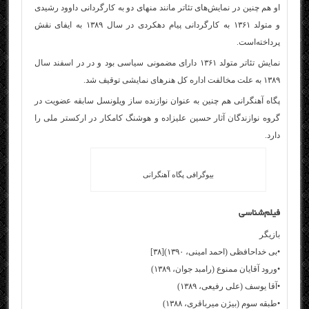
او هم چنین در نمایش‌های تئاتر مانند منهای دو به کارگردانی داوود رشیدی
و متولد ۱۳۶۱ به کارگردانی پیام دهکردی در سال ۱۳۸۹ به ایفای نقش
پرداخته‌است.
نمایش تئاتر متولد ۱۳۶۱ دارای مضمونی سیاسی بود و در در اسفند سال
۱۳۸۹ به علت مخالفت اداره کل هنرهای نمایشی توقیف شد.
پگاه آهنگرانی هم چنین به عنوان نوازنده ساز ویلونسل سابقه عضویت در
گروه نوازندگان آثار حسین علیزاده و هوشنگ کامکار در ارکستر ملی را
دارد.
بیوگرافی پگاه آهنگرانی
فیلم‌شناسی
بازیگر
•بی خداحافظی (احمد امینی، ۱۳۹۰)[۳۸]
•ورود آقایان ممنوع (رامبد جوان، ۱۳۸۹)
•آقا یوسف (علی رفیعی، ۱۳۸۹)
•طبقه سوم (بیژن میرباقری، ۱۳۸۸)