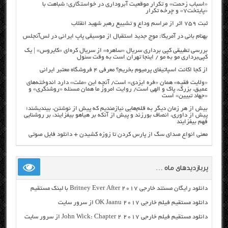
«اسباب زحمت» و تکرار موقعیت آبروداری در خواستگاری؛ شباهت با
«پایتخت۷» و چرخه تکرار
ثبت ۷۵۹ اثر از مراسم وداع و تشییع رهبر شهید انقلاب
بهنام بانی در آمریکا: موج جدید استقبال از موسیقی پاپ ایرانی در لس‌آنجلس
بررسی تطبیقی کپی برداری سریال «ساهره» از سریال کره‌ای «کایروس» | یک
کپی‌برداری مو به مو / اینجا تهران است به وقت سئول
از کجا اکانت اسپاتیفای پرمیوم بخریم؟ معرفی ۴ فروشگاه معتبر ایرانی
«ولایت فقیه» همان «فره ایزدی» است/ آنچه این «ملت» دارد اندوخته‌های
عمیق، بزرگ، پاک و الهی است/ روایت امروز ما همان مسئله «روشنگری» و
«جهاد تبیین» است
بیش از هر زمان دیگر به قلم‌هایی نیازمندیم که پیش از نوشتن، بیندیشند؛
پیش از داوری، انصاف بورزند و پیش از آنکه بر هیاهو بیفزایند، بر روشنایی
فهم بیفزایند
معنی انواع صدای سگ از پارس کردن تا زوزه کشیدن + دانلود فایل صوتی
پربازدیدهای ماه …
دانلود رایگان مسنتد خارجی Britney Ever After 2017 با لینک مستقیم
دانلود مستقیم فیلم خارجی OK Jaanu 2017 از سرور سایت
دانلود مستقیم فیلم خارجی John Wick: Chapter 2 2017 از سرور سایت