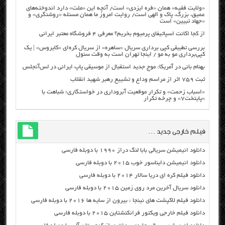
«ولایت فقیه» همان «فره ایزدی» است/ آنچه این «ملت» دارد اندوخته‌های
عمیق، بزرگ، پاک و الهی است/ روایت امروز ما همان مسئله «روشنگری» و
«جهاد تبیین» است
از کجا اکانت اسپاتیفای پرمیوم بخریم؟ معرفی ۴ فروشگاه معتبر ایرانی
بررسی تطبیقی کپی برداری سریال «ساهره» از سریال کره‌ای «کایروس» | یک
کپی‌برداری مو به مو / اینجا تهران است به وقت سئول
بهنام بانی در آمریکا: موج جدید استقبال از موسیقی پاپ ایرانی در لس‌آنجلس
ثبت ۷۵۹ اثر از مراسم وداع و تشییع رهبر شهید انقلاب
«اسباب زحمت» و تکرار موقعیت آبروداری در خواستگاری؛ شباهت با
«پایتخت۷» و چرخه تکرار
فیلم خارجی جدید …
دانلود انیمیشن سریالی بابا لنگ دراز ۱۹۹۰ با دوبله فارسی
دانلود انیمیشن دایناسور خوب ۲۰۱۵ با دوبله فارسی
دانلود فیلم کره ای دریا سالار ۲۰۱۴ با دوبله فارسی
دانلود سریال آخرین مرد روی زمین ۲۰۱۵ با دوبله فارسی
دانلود فیلم لاکپشت های نینجا : بیرون از سایه ها ۲۰۱۶ با دوبله فارسی
دانلود فیلم خارجی ویکتور فرانکنشتاین ۲۰۱۵ با دوبله فارسی