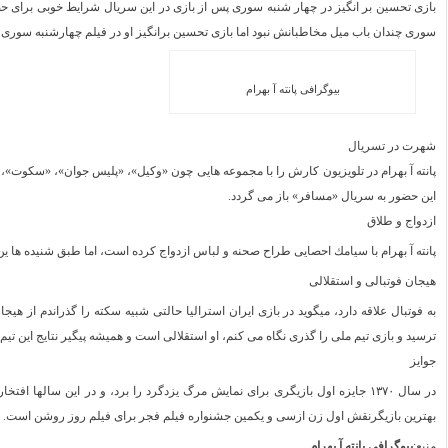
بازی تحسین بر انگیز در چهار شنبه سوری پس از بازی در این سریال شرایط خوبی برای حض
سوری چندان باب میل مخاطبانش نبود اما بازی تحسین برانگیز او در فیلم چهارشنبه سوری دوره
بیوگرافی پانته آ بهرام
شهرت در ت
سریال
پانته آ بهرام در تلویزیون کارش را با مجموعه هایی چون «وکیل»، «پلیس جوان»، «سکوت»،
این حضور به سریال «مسافر» باز می گردد.
ازدواج و طلاق
پانته آ بهرام با سیامك احصایی طراح صحنه و لباس ازدواج کرده است، اما طبق شنیده ها ین 
هیجان فوتبالی و استقلالی
به فوتبال علاقه دارد، میگوید در بازی ایران استرالیا حالتی شبیه سکته را گذراندم از هیج
ترسید و بازی تیم ملی را گذری نگاه می‌ کنم، او استقلالی است و همیشه پیگیر نتایج این تیم 
جوایز
در سال ۱۳۷۰ جایزه اول بازیگری برای نمایش مرگ یزدگرد را برد، و در این سالها
بهترین بازیگرنقش اول زن ازسی و یکمین جشنواره فیلم فجر برای فیلم روز روشن است.
منبع:
بیوگرافی پانته آ بهرام