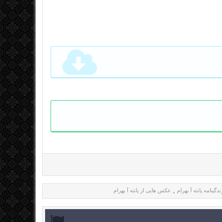
ندگینامه پانته آ بهرام
عکس هایی از پانته آ بهرام
,