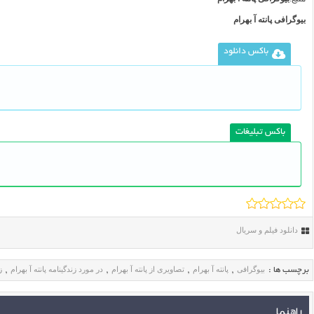
بیوگرافی پانته آ بهرام
باکس دانلود
باکس تبلیغات
دانلود فیلم و سریال
بیوگرافی
پانته آ بهرام
تصاویری از پانته آ بهرام
در مورد زندگینامه پانته آ بهرام
ز
برچسب ها :
,
,
,
,
راهنما