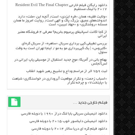
دانلود رایگان فیلم خارجی Resident Evil The Final Chapter
2017 با لینک مستقیم
«ولایت فقیه» همان «فره ایزدی» است/ آنچه این «ملت» دارد
اندوخته‌های عمیق، بزرگ، پاک و الهی است/ روایت امروز ما همان
مسئله «روشنگری» و «جهاد تبیین» است
از کجا اکانت اسپاتیفای پرمیوم بخریم؟ معرفی ۴ فروشگاه معتبر
ایرانی
بررسی تطبیقی کپی برداری سریال «ساهره» از سریال کره‌ای
«کایروس» | یک کپی‌برداری مو به مو / اینجا تهران است به وقت
سئول
بهنام بانی در آمریکا: موج جدید استقبال از موسیقی پاپ ایرانی در
لس‌آنجلس
ثبت ۷۵۹ اثر از مراسم وداع و تشییع رهبر شهید انقلاب
«اسباب زحمت» و تکرار موقعیت آبروداری در خواستگاری؛ شباهت
با «پایتخت۷» و چرخه تکرار
فیلم خارجی جدید …
دانلود انیمیشن سریالی بابا لنگ دراز ۱۹۹۰ با دوبله فارسی
دانلود انیمیشن دایناسور خوب ۲۰۱۵ با دوبله فارسی
دانلود فیلم کره ای دریا سالار ۲۰۱۴ با دوبله فارسی