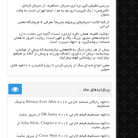
بررسی تطبیقی کپی برداری سریال «ساهره» از سریال کره‌ای
«کایروس» | یک کپی‌برداری مو به مو / اینجا تهران است به وقت
سئول
از کجا اکانت اسپاتیفای پرمیوم بخریم؟ معرفی ۴ فروشگاه معتبر
ایرانی
«ولایت فقیه» همان «فره ایزدی» است/ آنچه این «ملت» دارد
اندوخته‌های عمیق، بزرگ، پاک و الهی است/ روایت امروز ما همان
مسئله «روشنگری» و «جهاد تبیین» است
بیش از هر زمان دیگر به قلم‌هایی نیازمندیم که پیش از نوشتن،
بیندیشند؛ پیش از داوری، انصاف بورزند و پیش از آنکه بر هیاهو
بیفزایند، بر روشنایی فهم بیفزایند
معنی انواع صدای سگ از پارس کردن تا زوزه کشیدن + دانلود فایل
صوتی
پربازدیدهای ماه …
دانلود رایگان مسنتد خارجی Britney Ever After 2017 با لینک
مستقیم
دانلود مستقیم فیلم خارجی OK Jaanu 2017 از سرور سایت
دانلود مستقیم فیلم خارجی John Wick: Chapter 2 2017 از
سرور سایت
دانلود مستقیم فیلم خارجی Cross Wars 2017 از سرور سایت