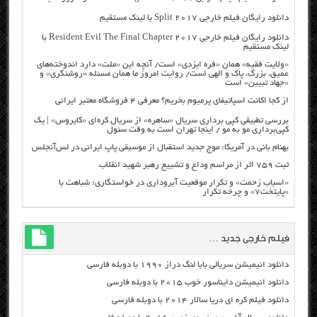
دانلود رایگان فیلم خارجی Split 2017 با لینک مستقیم
دانلود رایگان فیلم خارجی Resident Evil The Final Chapter 2017 با
لینک مستقیم
«ولایت فقیه» همان «فره ایزدی» است/ آنچه این «ملت» دارد اندوخته‌های
عمیق، بزرگ، پاک و الهی است/ روایت امروز ما همان مسئله «روشنگری» و
«جهاد تبیین» است
از کجا اکانت اسپاتیفای پرمیوم بخریم؟ معرفی ۴ فروشگاه معتبر ایرانی
بررسی تطبیقی کپی برداری سریال «ساهره» از سریال کره‌ای «کایروس» | یک
کپی‌برداری مو به مو / اینجا تهران است به وقت سئول
بهنام بانی در آمریکا: موج جدید استقبال از موسیقی پاپ ایرانی در لس‌آنجلس
ثبت ۷۵۹ اثر از مراسم وداع و تشییع رهبر شهید انقلاب
«اسباب زحمت» و تکرار موقعیت آبروداری در خواستگاری؛ شباهت با
«پایتخت۷» و چرخه تکرار
فیلم خارجی جدید …
دانلود انیمیشن سریالی بابا لنگ دراز ۱۹۹۰ با دوبله فارسی
دانلود انیمیشن دایناسور خوب ۲۰۱۵ با دوبله فارسی
دانلود فیلم کره ای دریا سالار ۲۰۱۴ با دوبله فارسی