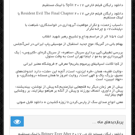
دانلود رایگان فیلم خارجی Split 2017 با لینک مستقیم
دانلود رایگان فیلم خارجی Resident Evil The Final Chapter 2017 با
لینک مستقیم
«اسباب زحمت» و تکرار موقعیت آبروداری در خواستگاری؛ شباهت با
«پایتخت۷» و چرخه تکرار
ثبت ۷۵۹ اثر از مراسم وداع و تشییع رهبر شهید انقلاب
بهنام بانی در آمریکا: موج جدید استقبال از موسیقی پاپ ایرانی در لس‌آنجلس
بررسی تطبیقی کپی برداری سریال «ساهره» از سریال کره‌ای «کایروس» | یک
کپی‌برداری مو به مو / اینجا تهران است به وقت سئول
از کجا اکانت اسپاتیفای پرمیوم بخریم؟ معرفی ۴ فروشگاه معتبر ایرانی
«ولایت فقیه» همان «فره ایزدی» است/ آنچه این «ملت» دارد اندوخته‌های
عمیق، بزرگ، پاک و الهی است/ روایت امروز ما همان مسئله «روشنگری» و
«جهاد تبیین» است
بیش از هر زمان دیگر به قلم‌هایی نیازمندیم که پیش از نوشتن، بیندیشند؛
پیش از داوری، انصاف بورزند و پیش از آنکه بر هیاهو بیفزایند، بر روشنایی
فهم بیفزایند
معنی انواع صدای سگ از پارس کردن تا زوزه کشیدن + دانلود فایل صوتی
پربازدیدهای ماه …
دانلود رایگان مسنتد خارجی Britney Ever After 2017 با لینک مستقیم