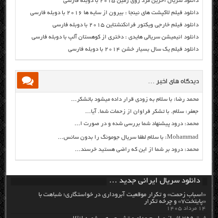
دانلود سریال آخرین مرد روی زمین ۲۰۱۵ با دوبله فارسی
دانلود فیلم لاکپشت های نینجا : بیرون از سایه ها ۲۰۱۶ با دوبله فارسی
دانلود فیلم خارجی ویکتور فرانکنشتاین ۲۰۱۵ با دوبله فارسی
دانلود انیمیشن سریالی هایدی : دختری از کوهستان آلپ با دوبله فارسی
دانلود فیلم یک سال بسیار خشن ۲۰۱۴ با دوبله فارسی
دیدگاه های اخیر …
محمد رضا: با سلام به زودی قرار داده میشود باتشکر...
جعفر: سلام. با تشکر فراوان از زحمات شما. آیا...
محمد: درود پیشنهاد شما بررسی شده و در صورت ا...
Mohammad: با سلام لطفا سریال جومونگ را بدون سانس...
محمد: درود بر شما از این که راضی هستید خرسند...
دانلود سریال ایرانی جدید …
«اسباب زحمت» و تکرار موقعیت آبروداری در خواستگاری؛ شباهت با
«پایتخت۷» و چرخه تکرار
۱۴ مرداد ۱۴۰۵