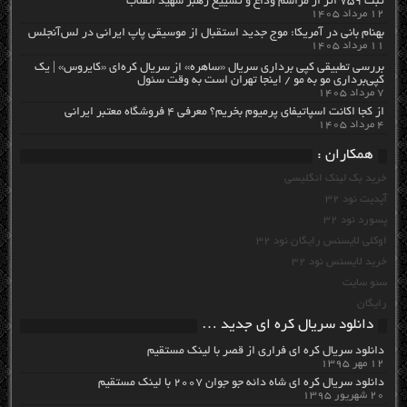
ثبت ۷۵۹ اثر از مراسم وداع و تشییع رهبر شهید انقلاب
۱۲ مرداد ۱۴۰۵
بهنام بانی در آمریکا: موج جدید استقبال از موسیقی پاپ ایرانی در لس‌آنجلس
۱۱ مرداد ۱۴۰۵
بررسی تطبیقی کپی برداری سریال «ساهره» از سریال کره‌ای «کایروس» | یک
کپی‌برداری مو به مو / اینجا تهران است به وقت سئول
۷ مرداد ۱۴۰۵
از کجا اکانت اسپاتیفای پرمیوم بخریم؟ معرفی ۴ فروشگاه معتبر ایرانی
۴ مرداد ۱۴۰۵
همکاران :
خرید بک لینک انگلیسی
آپدیت نود 32
پسورد نود 32
اوکلی لایسنس رایگان نود 32
خرید لایسنس نود 32
سئو سایت
رایگان
دانلود سریال کره ای جدید …
دانلود سریال کره ای فراری از قصر با لینک مستقیم
۱۲ مهر ۱۳۹۵
دانلود سریال کره ای شاه دائه جو جوان ۲۰۰۷ با لینک مستقیم
۲۰ شهریور ۱۳۹۵