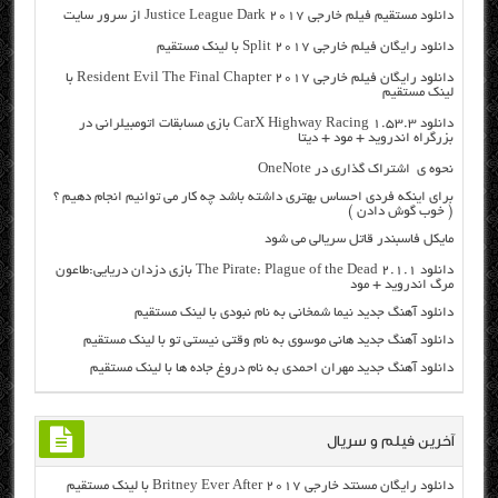
دانلود مستقیم فیلم خارجی Justice League Dark 2017 از سرور سایت
دانلود رایگان فیلم خارجی Split 2017 با لینک مستقیم
دانلود رایگان فیلم خارجی Resident Evil The Final Chapter 2017 با
لینک مستقیم
دانلود CarX Highway Racing 1.53.3 بازی مسابقات اتومبیلرانی در
بزرگراه اندروید + مود + دیتا
نحوه ی اشتراک گذاری در OneNote
برای اینکه فردی احساس بهتری داشته باشد چه کار می توانیم انجام دهیم ؟
( خوب گوش دادن )
مایکل فاسبندر قاتل سریالی می شود
دانلود The Pirate: Plague of the Dead 2.1.1 بازی دزدان دریایی:طاعون
مرگ اندروید + مود
دانلود آهنگ جدید نیما شمخانی به نام نبودی با لینک مستقیم
دانلود آهنگ جدید هانی موسوی به نام وقتی نیستی تو با لینک مستقیم
دانلود آهنگ جدید مهران احمدی به نام دروغ جاده ها با لینک مستقیم
آخرین فیلم و سریال
دانلود رایگان مسنتد خارجی Britney Ever After 2017 با لینک مستقیم