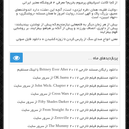
از کجا اکانت اسپاتیفای پرمیوم بخریم؟ معرفی ۴ فروشگاه معتبر ایرانی
«ولایت فقیه» همان «فره ایزدی» است/ آنچه این «ملت» دارد اندوخته‌های
عمیق، بزرگ، پاک و الهی است/ روایت امروز ما همان مسئله «روشنگری» و
«جهاد تبیین» است
بیش از هر زمان دیگر به قلم‌هایی نیازمندیم که پیش از نوشتن، بیندیشند؛
پیش از داوری، انصاف بورزند و پیش از آنکه بر هیاهو بیفزایند، بر روشنایی
فهم بیفزایند
معنی انواع صدای سگ از پارس کردن تا زوزه کشیدن + دانلود فایل صوتی
پربازدیدهای ماه …
دانلود رایگان مسنتد خارجی Britney Ever After 2017 با لینک مستقیم
دانلود مستقیم فیلم خارجی OK Jaanu 2017 از سرور سایت
دانلود مستقیم فیلم خارجی John Wick: Chapter 2 2017 از سرور سایت
دانلود مستقیم فیلم خارجی Cross Wars 2017 از سرور سایت
دانلود مستقیم فیلم خارجی Fifty Shades Darker 2017 از سرور سایت
دانلود مستقیم فیلم خارجی From Straight As 2017 از سرور سایت
دانلود مستقیم فیلم خارجی Zeroville 2017 از سرور سایت
دانلود مستقیم فیلم خارجی The Mummy 2017 از سرور سایت