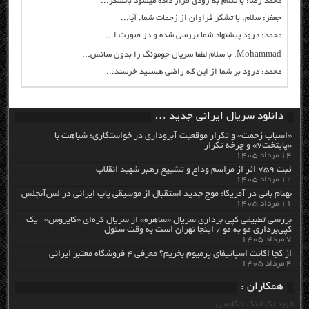
محمد رضا: با سلام به زودی قرار داده میشود باتشکر...
جعفر: سلام. با تشکر فراوان از زحمات شما. آیا...
محمد: درود پیشنهاد شما بررسی شده و در صورت ا...
Mohammad: با سلام لطفا سریال جومونگ را بدون سانس...
محمد: درود بر شما از این که راضی هستید خرسند...
دانلود سریال ایرانی جدید …
«اسباب زحمت» و تکرار موقعیت آبروداری در خواستگاری؛ شباهت با
«پایتخت۷» و چرخه تکرار
۱۴ مرداد ۱۴۰۵
ثبت ۷۵۹ اثر از مراسم وداع و تشییع رهبر شهید انقلاب
۱۲ مرداد ۱۴۰۵
بهنام بانی در آمریکا: موج جدید استقبال از موسیقی پاپ ایرانی در لس‌آنجلس
۱۱ مرداد ۱۴۰۵
بررسی تطبیقی کپی برداری سریال «ساهره» از سریال کره‌ای «کایروس» | یک
کپی‌برداری مو به مو / اینجا تهران است به وقت سئول
۷ مرداد ۱۴۰۵
از کجا اکانت اسپاتیفای پرمیوم بخریم؟ معرفی ۴ فروشگاه معتبر ایرانی
۴ مرداد ۱۴۰۵
همکاران :
خرید بک لینک انگلیسی