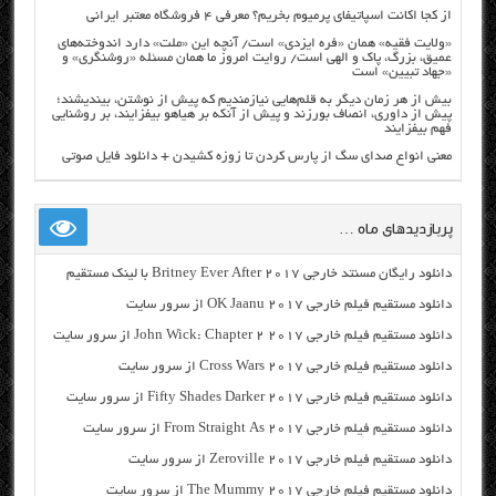
از کجا اکانت اسپاتیفای پرمیوم بخریم؟ معرفی ۴ فروشگاه معتبر ایرانی
«ولایت فقیه» همان «فره ایزدی» است/ آنچه این «ملت» دارد اندوخته‌های
عمیق، بزرگ، پاک و الهی است/ روایت امروز ما همان مسئله «روشنگری» و
«جهاد تبیین» است
بیش از هر زمان دیگر به قلم‌هایی نیازمندیم که پیش از نوشتن، بیندیشند؛
پیش از داوری، انصاف بورزند و پیش از آنکه بر هیاهو بیفزایند، بر روشنایی
فهم بیفزایند
معنی انواع صدای سگ از پارس کردن تا زوزه کشیدن + دانلود فایل صوتی
پربازدیدهای ماه …
دانلود رایگان مسنتد خارجی Britney Ever After 2017 با لینک مستقیم
دانلود مستقیم فیلم خارجی OK Jaanu 2017 از سرور سایت
دانلود مستقیم فیلم خارجی John Wick: Chapter 2 2017 از سرور سایت
دانلود مستقیم فیلم خارجی Cross Wars 2017 از سرور سایت
دانلود مستقیم فیلم خارجی Fifty Shades Darker 2017 از سرور سایت
دانلود مستقیم فیلم خارجی From Straight As 2017 از سرور سایت
دانلود مستقیم فیلم خارجی Zeroville 2017 از سرور سایت
دانلود مستقیم فیلم خارجی The Mummy 2017 از سرور سایت