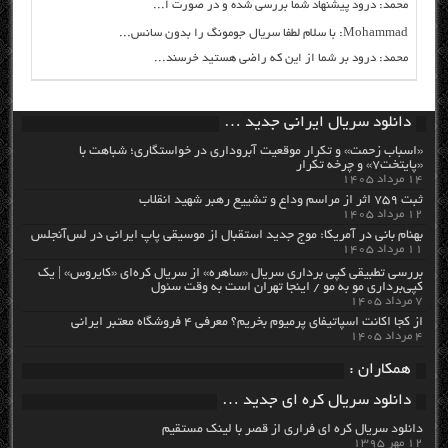
محمد: درود پیشنهاد شما بررسی شده و در صورت ا...
Mohammad: با سلام لطفا سریال جومونگ را بدون سانس...
محمد: درود بر شما از این که راضی هستید خرسند...
دانلود سریال ایرانی جدید …
«اسباب زحمت» و تکرار موقعیت آبروداری در خواستگاری؛ شباهت با
«پایتخت۷» و چرخه تکرار
۱۴ مرداد ۱۴۰۵
ثبت ۷۵۹ اثر از مراسم وداع و تشییع رهبر شهید انقلاب
۱۲ مرداد ۱۴۰۵
بهنام بانی در آمریکا: موج جدید استقبال از موسیقی پاپ ایرانی در لس‌آنجلس
۱۱ مرداد ۱۴۰۵
بررسی تطبیقی کپی برداری سریال «ساهره» از سریال کره‌ای «کایروس» | یک
کپی‌برداری مو به مو / اینجا تهران است به وقت سئول
۷ مرداد ۱۴۰۵
از کجا اکانت اسپاتیفای پرمیوم بخریم؟ معرفی ۴ فروشگاه معتبر ایرانی
۴ مرداد ۱۴۰۵
همکاران :
دانلود سریال کره ای جدید …
دانلود سریال کره ای فراری از قصر با لینک مستقیم
۱۲ مهر ۱۳۹۵