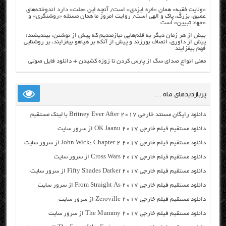
«ولایت فقیه» همان «فره ایزدی» است/ آنچه این «ملت» دارد اندوخته‌های
عمیق، بزرگ، پاک و الهی است/ روایت امروز ما همان مسئله «روشنگری» و
«جهاد تبیین» است
بیش از هر زمان دیگر به قلم‌هایی نیازمندیم که پیش از نوشتن، بیندیشند؛
پیش از داوری، انصاف بورزند و پیش از آنکه بر هیاهو بیفزایند، بر روشنایی
فهم بیفزایند
معنی انواع صدای سگ از پارس کردن تا زوزه کشیدن + دانلود فایل صوتی
پربازدیدهای ماه …
دانلود رایگان مسنتد خارجی Britney Ever After 2017 با لینک مستقیم
دانلود مستقیم فیلم خارجی OK Jaanu 2017 از سرور سایت
دانلود مستقیم فیلم خارجی John Wick: Chapter 2 2017 از سرور سایت
دانلود مستقیم فیلم خارجی Cross Wars 2017 از سرور سایت
دانلود مستقیم فیلم خارجی Fifty Shades Darker 2017 از سرور سایت
دانلود مستقیم فیلم خارجی From Straight As 2017 از سرور سایت
دانلود مستقیم فیلم خارجی Zeroville 2017 از سرور سایت
دانلود مستقیم فیلم خارجی The Mummy 2017 از سرور سایت