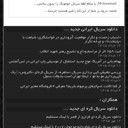
Mohammad: با سلام لطفا سریال جومونگ را بدون سانس...
محمد: درود بر شما از این که راضی هستید خرسند...
دانلود سریال ایرانی جدید …
«اسباب زحمت» و تکرار موقعیت آبروداری در خواستگاری؛ شباهت با
«پایتخت۷» و چرخه تکرار
۱۴ مرداد ۱۴۰۵
ثبت ۷۵۹ اثر از مراسم وداع و تشییع رهبر شهید انقلاب
۱۲ مرداد ۱۴۰۵
بهنام بانی در آمریکا: موج جدید استقبال از موسیقی پاپ ایرانی در لس‌آنجلس
۱۱ مرداد ۱۴۰۵
بررسی تطبیقی کپی برداری سریال «ساهره» از سریال کره‌ای «کایروس» | یک
کپی‌برداری مو به مو / اینجا تهران است به وقت سئول
۷ مرداد ۱۴۰۵
از کجا اکانت اسپاتیفای پرمیوم بخریم؟ معرفی ۴ فروشگاه معتبر ایرانی
۴ مرداد ۱۴۰۵
همکاران :
دانلود سریال کره ای جدید …
دانلود سریال کره ای فراری از قصر با لینک مستقیم
۱۲ مهر ۱۳۹۵
دانلود سریال کره ای شاه دائه جو جوان ۲۰۰۷ با لینک مستقیم