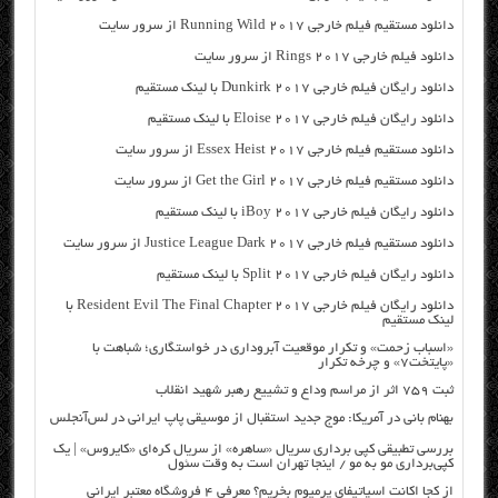
دانلود مستقیم فیلم خارجی Running Wild 2017 از سرور سایت
دانلود فیلم خارجی Rings 2017 از سرور سایت
دانلود رایگان فیلم خارجی Dunkirk 2017 با لینک مستقیم
دانلود رایگان فیلم خارجی Eloise 2017 با لینک مستقیم
دانلود مستقیم فیلم خارجی Essex Heist 2017 از سرور سایت
دانلود مستقیم فیلم خارجی Get the Girl 2017 از سرور سایت
دانلود رایگان فیلم خارجی iBoy 2017 با لینک مستقیم
دانلود مستقیم فیلم خارجی Justice League Dark 2017 از سرور سایت
دانلود رایگان فیلم خارجی Split 2017 با لینک مستقیم
دانلود رایگان فیلم خارجی Resident Evil The Final Chapter 2017 با
لینک مستقیم
«اسباب زحمت» و تکرار موقعیت آبروداری در خواستگاری؛ شباهت با
«پایتخت۷» و چرخه تکرار
ثبت ۷۵۹ اثر از مراسم وداع و تشییع رهبر شهید انقلاب
بهنام بانی در آمریکا: موج جدید استقبال از موسیقی پاپ ایرانی در لس‌آنجلس
بررسی تطبیقی کپی برداری سریال «ساهره» از سریال کره‌ای «کایروس» | یک
کپی‌برداری مو به مو / اینجا تهران است به وقت سئول
از کجا اکانت اسپاتیفای پرمیوم بخریم؟ معرفی ۴ فروشگاه معتبر ایرانی