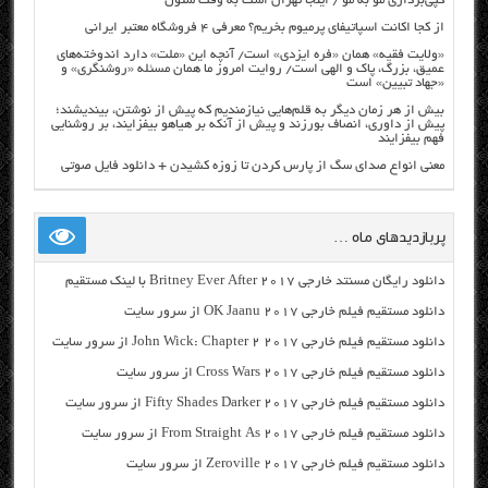
کپی‌برداری مو به مو / اینجا تهران است به وقت سئول
از کجا اکانت اسپاتیفای پرمیوم بخریم؟ معرفی ۴ فروشگاه معتبر ایرانی
«ولایت فقیه» همان «فره ایزدی» است/ آنچه این «ملت» دارد اندوخته‌های
عمیق، بزرگ، پاک و الهی است/ روایت امروز ما همان مسئله «روشنگری» و
«جهاد تبیین» است
بیش از هر زمان دیگر به قلم‌هایی نیازمندیم که پیش از نوشتن، بیندیشند؛
پیش از داوری، انصاف بورزند و پیش از آنکه بر هیاهو بیفزایند، بر روشنایی
فهم بیفزایند
معنی انواع صدای سگ از پارس کردن تا زوزه کشیدن + دانلود فایل صوتی
پربازدیدهای ماه …
دانلود رایگان مسنتد خارجی Britney Ever After 2017 با لینک مستقیم
دانلود مستقیم فیلم خارجی OK Jaanu 2017 از سرور سایت
دانلود مستقیم فیلم خارجی John Wick: Chapter 2 2017 از سرور سایت
دانلود مستقیم فیلم خارجی Cross Wars 2017 از سرور سایت
دانلود مستقیم فیلم خارجی Fifty Shades Darker 2017 از سرور سایت
دانلود مستقیم فیلم خارجی From Straight As 2017 از سرور سایت
دانلود مستقیم فیلم خارجی Zeroville 2017 از سرور سایت