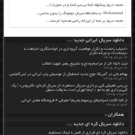
محمد: درود پیشنهاد شما بررسی شده و در صورت ا...
Mohammad: با سلام لطفا سریال جومونگ را بدون سانس...
محمد: درود بر شما از این که راضی هستید خرسند...
دانلود سریال ایرانی جدید …
«اسباب زحمت» و تکرار موقعیت آبروداری در خواستگاری؛ شباهت با
«پایتخت۷» و چرخه تکرار
۱۴ مرداد ۱۴۰۵
ثبت ۷۵۹ اثر از مراسم وداع و تشییع رهبر شهید انقلاب
۱۲ مرداد ۱۴۰۵
بهنام بانی در آمریکا: موج جدید استقبال از موسیقی پاپ ایرانی در لس‌آنجلس
۱۱ مرداد ۱۴۰۵
بررسی تطبیقی کپی برداری سریال «ساهره» از سریال کره‌ای «کایروس» | یک
کپی‌برداری مو به مو / اینجا تهران است به وقت سئول
۷ مرداد ۱۴۰۵
از کجا اکانت اسپاتیفای پرمیوم بخریم؟ معرفی ۴ فروشگاه معتبر ایرانی
۴ مرداد ۱۴۰۵
همکاران :
دانلود سریال کره ای جدید …
دانلود سریال کره ای فراری از قصر با لینک مستقیم