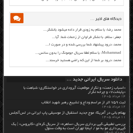
دیدگاه های اخیر …
محمد رضا: با سلام به زودی قرار داده میشود باتشکر...
جعفر: سلام. با تشکر فراوان از زحمات شما. آیا...
محمد: درود پیشنهاد شما بررسی شده و در صورت ا...
Mohammad: با سلام لطفا سریال جومونگ را بدون سانس...
محمد: درود بر شما از این که راضی هستید خرسند...
دانلود سریال ایرانی جدید …
«اسباب زحمت» و تکرار موقعیت آبروداری در خواستگاری؛ شباهت با
«پایتخت۷» و چرخه تکرار
۱۴ مرداد ۱۴۰۵
ثبت ۷۵۹ اثر از مراسم وداع و تشییع رهبر شهید انقلاب
۱۲ مرداد ۱۴۰۵
بهنام بانی در آمریکا: موج جدید استقبال از موسیقی پاپ ایرانی در لس‌آنجلس
۱۱ مرداد ۱۴۰۵
بررسی تطبیقی کپی برداری سریال «ساهره» از سریال کره‌ای «کایروس» | یک
کپی‌برداری مو به مو / اینجا تهران است به وقت سئول
۷ مرداد ۱۴۰۵