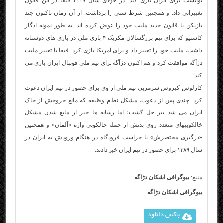
توانست برای ایران بازی کند. در جولای سال ۲۱۱۹ فیفا در این قانون
تغییراتی داد. و همچنین شرط سنی را برداشت. از آن زمان تاکنون چند
بازیکن با قانون جدید ملیت خود را عوض کرده اند. به طور نمونه ادگار
کاستیو که برای تیم بزرگسالان مکزیک ۴ بازی ملی در بازی های دوستانه
داشت، ملیت خود را تغییر داد و برای آمریکا بازی کرد. فیفا با تغییر ملیت
دژآگه موافقت کرد و هم اکنون دژآگه برای تیم ملی فوتبال ایران بازی می
کند.
کارلوس کیروش سرمربی تیم ملی از وی برای حضور در تیم ایران دعوت
کرد. چندی پس از دعوت، مشکل نظام وظیفه که مانع خروجش از خاک
ایران می شد نیز حل گشت؛ اما رسانه ها خبر از مانع شدن مشکل
خالکوبی‎های متعدد روی بدنش از جمله خالکوبی واژه «آلمان» و همچنین
«درگیری مختصرش» با حراست فرودگاه در هنگام ورودش به ایران در
سال ۱۳۸۹ برای حضور در تیم ایران خبر دادند.
منبع:
بیوگرافی اشکان دژاگه
بیوگرافی اشکان دژاگه
باکس دانلود