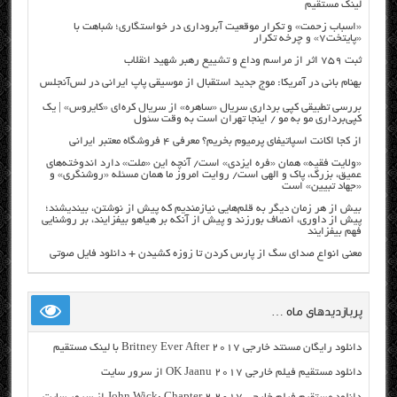
لینک مستقیم
«اسباب زحمت» و تکرار موقعیت آبروداری در خواستگاری؛ شباهت با
«پایتخت۷» و چرخه تکرار
ثبت ۷۵۹ اثر از مراسم وداع و تشییع رهبر شهید انقلاب
بهنام بانی در آمریکا: موج جدید استقبال از موسیقی پاپ ایرانی در لس‌آنجلس
بررسی تطبیقی کپی برداری سریال «ساهره» از سریال کره‌ای «کایروس» | یک
کپی‌برداری مو به مو / اینجا تهران است به وقت سئول
از کجا اکانت اسپاتیفای پرمیوم بخریم؟ معرفی ۴ فروشگاه معتبر ایرانی
«ولایت فقیه» همان «فره ایزدی» است/ آنچه این «ملت» دارد اندوخته‌های
عمیق، بزرگ، پاک و الهی است/ روایت امروز ما همان مسئله «روشنگری» و
«جهاد تبیین» است
بیش از هر زمان دیگر به قلم‌هایی نیازمندیم که پیش از نوشتن، بیندیشند؛
پیش از داوری، انصاف بورزند و پیش از آنکه بر هیاهو بیفزایند، بر روشنایی
فهم بیفزایند
معنی انواع صدای سگ از پارس کردن تا زوزه کشیدن + دانلود فایل صوتی
پربازدیدهای ماه …
دانلود رایگان مسنتد خارجی Britney Ever After 2017 با لینک مستقیم
دانلود مستقیم فیلم خارجی OK Jaanu 2017 از سرور سایت