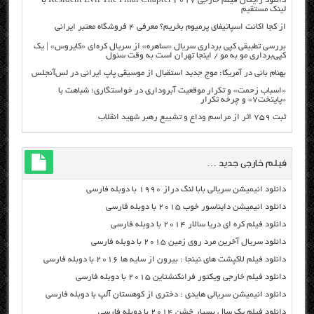
دانلود رایگان فیلم خارجی Resident Evil The Final Chapter 2017 با
لینک مستقیم
از کجا اکانت اسپاتیفای پرمیوم بخریم؟ معرفی ۴ فروشگاه معتبر ایرانی
بررسی تطبیقی کپی برداری سریال «ساهره» از سریال کره‌ای «کایروس» | یک
کپی‌برداری مو به مو / اینجا تهران است به وقت سئول
بهنام بانی در آمریکا: موج جدید استقبال از موسیقی پاپ ایرانی در لس‌آنجلس
«اسباب زحمت» و تکرار موقعیت آبروداری در خواستگاری؛ شباهت با
«پایتخت۷» و چرخه تکرار
ثبت ۷۵۹ اثر از مراسم وداع و تشییع رهبر شهید انقلاب
فیلم خارجی جدید …
دانلود انیمیشن سریالی بابا لنگ دراز ۱۹۹۰ با دوبله فارسی
دانلود انیمیشن دایناسور خوب ۲۰۱۵ با دوبله فارسی
دانلود فیلم کره ای دریا سالار ۲۰۱۴ با دوبله فارسی
دانلود سریال آخرین مرد روی زمین ۲۰۱۵ با دوبله فارسی
دانلود فیلم لاکپشت های نینجا : بیرون از سایه ها ۲۰۱۶ با دوبله فارسی
دانلود فیلم خارجی ویکتور فرانکنشتاین ۲۰۱۵ با دوبله فارسی
دانلود انیمیشن سریالی هایدی : دختری از کوهستان آلپ با دوبله فارسی
دانلود فیلم یک سال بسیار خشن ۲۰۱۴ با دوبله فارسی