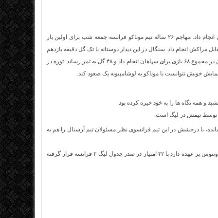
ابراهیم توره مهاجم سابق سپاهان جمعه شب اولین دیدار خود را با پیراهن تیم ملی سنگال انجام داد. مهاجم ۲۶ ساله تیم موناکو فرانسه جمعه شب برای اولین بار
ل مراکش انجام داد. سنگال در این دیدار دوستانه با تک گل دقیقه یازدهم
مهاجم ۱۹ ساله خود، په په کوناته به پیروزی رسید. ابراهیم توره در دو فصل حضور در سپاهان در مجموع ۶۸ بازی برای سپاهان انجام داد و ۴۸ گل به ثمر رساند. توره در
مایش خوبش نتوانست با موناکو به لوشامپیونه یک صعود کند.
 و همه نگاه ها را به خود خیره کرده بود.
 ایران ۶۰ گل را به نام خودش به ثبت رسانده، با درخشش در این تیم فرانسوی نظر مسئولان تیم آرسنال را هم به
در حال حاضر تیم موناکو که هدایت آن را کلودیو رانیری سرمربی سابق تیم های چلسی و یوونتوس بر عهده دارد با ۳۲ امتیاز در صدر جدول لیگ ۲ فرانسه قرار گرفته