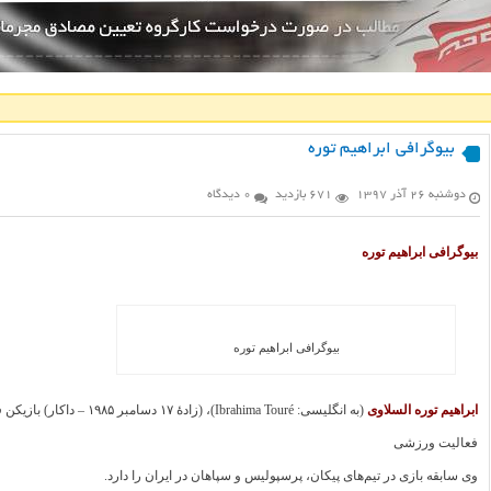
بیوگرافی ابراهیم توره
دوشنبه ۲۶ آذر ۱۳۹۷
671 بازدید
0 دیدگاه
بیوگرافی ابراهیم توره
بیوگرافی ابراهیم توره
ابراهیم توره السلاوی
(به انگلیسی: Ibrahima Touré)، (زادهٔ ۱۷ دسامبر ۱۹۸۵ – داکار) بازیکن فوتبال سنگالی است.
فعالیت ورزشی
وی سابقه بازی در تیم‌های پیکان، پرسپولیس و سپاهان در ایران را دارد.