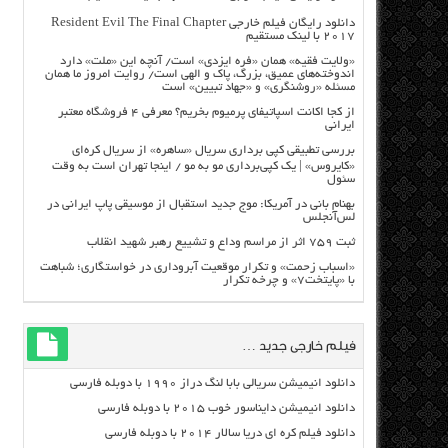
دانلود رایگان فیلم خارجی Resident Evil The Final Chapter
2017 با لینک مستقیم
«ولایت فقیه» همان «فره ایزدی» است/ آنچه این «ملت» دارد
اندوخته‌های عمیق، بزرگ، پاک و الهی است/ روایت امروز ما همان
مسئله «روشنگری» و «جهاد تبیین» است
از کجا اکانت اسپاتیفای پرمیوم بخریم؟ معرفی ۴ فروشگاه معتبر
ایرانی
بررسی تطبیقی کپی برداری سریال «ساهره» از سریال کره‌ای
«کایروس» | یک کپی‌برداری مو به مو / اینجا تهران است به وقت
سئول
بهنام بانی در آمریکا: موج جدید استقبال از موسیقی پاپ ایرانی در
لس‌آنجلس
ثبت ۷۵۹ اثر از مراسم وداع و تشییع رهبر شهید انقلاب
«اسباب زحمت» و تکرار موقعیت آبروداری در خواستگاری؛ شباهت
با «پایتخت۷» و چرخه تکرار
فیلم خارجی جدید …
دانلود انیمیشن سریالی بابا لنگ دراز ۱۹۹۰ با دوبله فارسی
دانلود انیمیشن دایناسور خوب ۲۰۱۵ با دوبله فارسی
دانلود فیلم کره ای دریا سالار ۲۰۱۴ با دوبله فارسی