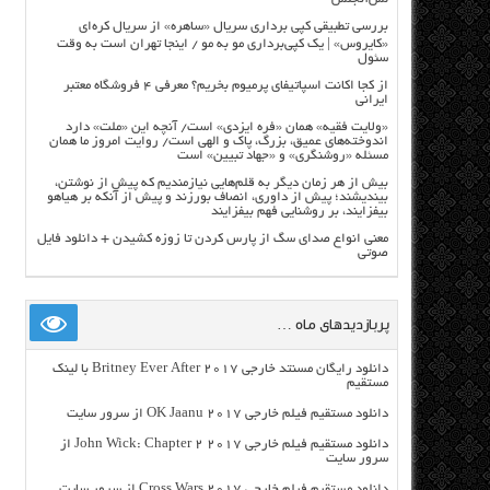
بررسی تطبیقی کپی برداری سریال «ساهره» از سریال کره‌ای
«کایروس» | یک کپی‌برداری مو به مو / اینجا تهران است به وقت
سئول
از کجا اکانت اسپاتیفای پرمیوم بخریم؟ معرفی ۴ فروشگاه معتبر
ایرانی
«ولایت فقیه» همان «فره ایزدی» است/ آنچه این «ملت» دارد
اندوخته‌های عمیق، بزرگ، پاک و الهی است/ روایت امروز ما همان
مسئله «روشنگری» و «جهاد تبیین» است
بیش از هر زمان دیگر به قلم‌هایی نیازمندیم که پیش از نوشتن،
بیندیشند؛ پیش از داوری، انصاف بورزند و پیش از آنکه بر هیاهو
بیفزایند، بر روشنایی فهم بیفزایند
معنی انواع صدای سگ از پارس کردن تا زوزه کشیدن + دانلود فایل
صوتی
پربازدیدهای ماه …
دانلود رایگان مسنتد خارجی Britney Ever After 2017 با لینک
مستقیم
دانلود مستقیم فیلم خارجی OK Jaanu 2017 از سرور سایت
دانلود مستقیم فیلم خارجی John Wick: Chapter 2 2017 از
سرور سایت
دانلود مستقیم فیلم خارجی Cross Wars 2017 از سرور سایت