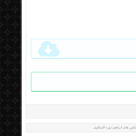
س های ابراهیم توره السلاوی