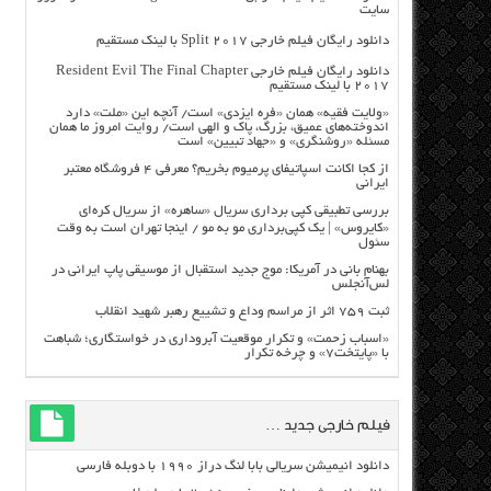
سایت
دانلود رایگان فیلم خارجی Split 2017 با لینک مستقیم
دانلود رایگان فیلم خارجی Resident Evil The Final Chapter
2017 با لینک مستقیم
«ولایت فقیه» همان «فره ایزدی» است/ آنچه این «ملت» دارد
اندوخته‌های عمیق، بزرگ، پاک و الهی است/ روایت امروز ما همان
مسئله «روشنگری» و «جهاد تبیین» است
از کجا اکانت اسپاتیفای پرمیوم بخریم؟ معرفی ۴ فروشگاه معتبر
ایرانی
بررسی تطبیقی کپی برداری سریال «ساهره» از سریال کره‌ای
«کایروس» | یک کپی‌برداری مو به مو / اینجا تهران است به وقت
سئول
بهنام بانی در آمریکا: موج جدید استقبال از موسیقی پاپ ایرانی در
لس‌آنجلس
ثبت ۷۵۹ اثر از مراسم وداع و تشییع رهبر شهید انقلاب
«اسباب زحمت» و تکرار موقعیت آبروداری در خواستگاری؛ شباهت
با «پایتخت۷» و چرخه تکرار
فیلم خارجی جدید …
دانلود انیمیشن سریالی بابا لنگ دراز ۱۹۹۰ با دوبله فارسی