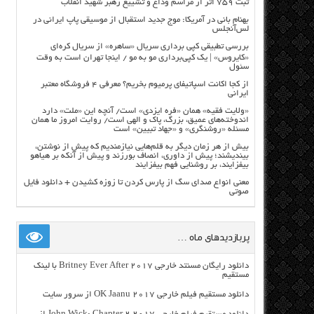
ثبت ۷۵۹ اثر از مراسم وداع و تشییع رهبر شهید انقلاب
بهنام بانی در آمریکا: موج جدید استقبال از موسیقی پاپ ایرانی در
لس‌آنجلس
بررسی تطبیقی کپی برداری سریال «ساهره» از سریال کره‌ای
«کایروس» | یک کپی‌برداری مو به مو / اینجا تهران است به وقت
سئول
از کجا اکانت اسپاتیفای پرمیوم بخریم؟ معرفی ۴ فروشگاه معتبر
ایرانی
«ولایت فقیه» همان «فره ایزدی» است/ آنچه این «ملت» دارد
اندوخته‌های عمیق، بزرگ، پاک و الهی است/ روایت امروز ما همان
مسئله «روشنگری» و «جهاد تبیین» است
بیش از هر زمان دیگر به قلم‌هایی نیازمندیم که پیش از نوشتن،
بیندیشند؛ پیش از داوری، انصاف بورزند و پیش از آنکه بر هیاهو
بیفزایند، بر روشنایی فهم بیفزایند
معنی انواع صدای سگ از پارس کردن تا زوزه کشیدن + دانلود فایل
صوتی
پربازدیدهای ماه …
دانلود رایگان مسنتد خارجی Britney Ever After 2017 با لینک
مستقیم
دانلود مستقیم فیلم خارجی OK Jaanu 2017 از سرور سایت