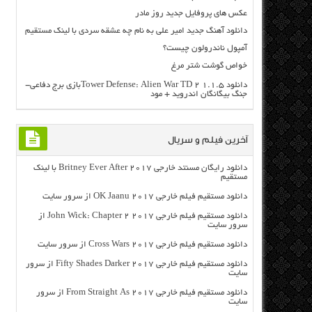
عکس های پروفایل جدید روز مادر
دانلود آهنگ جدید امیر علی به نام چه عشقه سردی با لینک مستقیم
آمپول ناندرولون چیست؟
خواص گوشت شتر مرغ
دانلود Tower Defense: Alien War TD 2 1.1.5بازی برج دفاعی-
جنگ بیگانگان اندروید + مود
آخرین فیلم و سریال
دانلود رایگان مسنتد خارجی Britney Ever After 2017 با لینک
مستقیم
دانلود مستقیم فیلم خارجی OK Jaanu 2017 از سرور سایت
دانلود مستقیم فیلم خارجی John Wick: Chapter 2 2017 از
سرور سایت
دانلود مستقیم فیلم خارجی Cross Wars 2017 از سرور سایت
دانلود مستقیم فیلم خارجی Fifty Shades Darker 2017 از سرور
سایت
دانلود مستقیم فیلم خارجی From Straight As 2017 از سرور
سایت