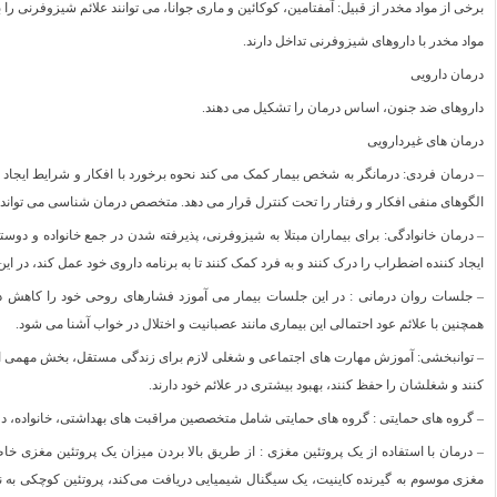
برخی از مواد مخدر از قبیل: آمفتامین، کوکائین و ماری جوانا، می توانند علائم شیزوفرنی را بد
مواد مخدر با داروهای شیزوفرنی تداخل دارند.
درمان دارویی
داروهای ضد جنون، اساس درمان را تشکیل می دهند.
درمان های غیردارویی
– درمان فردی: درمانگر به شخص بیمار کمک می کند نحوه برخورد با افکار و شرایط ایجاد ک
الگوهای منفی افکار و رفتار را تحت کنترل قرار می دهد. متخصص درمان شناسی می تواند به ب
– درمان خانوادگی: برای بیماران مبتلا به شیزوفرنی، پذیرفته شدن در جمع خانواده و دوس
ایجاد کننده اضطراب را درک کنند و به فرد کمک کنند تا به برنامه داروی خود عمل کند، د
– جلسات روان درمانی : در این جلسات بیمار می آموزد فشارهای روحی خود را كاهش دهد،
همچنین با علائم عود احتمالی این بیماری مانند عصبانیت و اختلال در خواب آشنا می شود.
– توانبخشی: آموزش مهارت های اجتماعی و شغلی لازم برای زندگی مستقل، بخش مهمی از د
کنند و شغلشان را حفظ کنند، بهبود بیشتری در علائم خود دارند.
– گروه های حمایتی : گروه های حمایتی شامل متخصصین مراقبت های بهداشتی، خانواده، د
– درمان با استفاده از یک پروتئین مغزی : از طریق بالا بردن میزان یک پروتئین مغزی 
مغزی موسوم به گیرنده کاینیت، یک سیگنال شیمیایی دریافت می‌کند، پروتئین کوچکی به ن