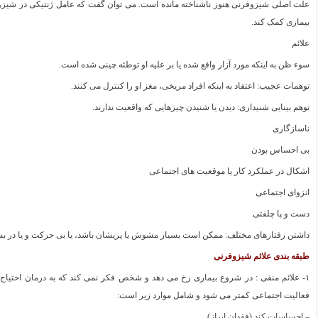
علت اصلی شیزوفرنی هنوز ناشناخته مانده است. می توان گفت که عامل ژنتیکی در شیزوف
بیماری کمک کند.
علائم
سوء ظن به اینکه مورد آزار واقع شده یا بر علیه او توطئه چینی شده است.
توهمات عجیب: اعتقاد به اینکه افراد مریخی، مغز او را کنترل می کنند.
توهم بینایی شنیداری: دیدن یا شنیدن چیزهایی که واقعیت ندارند.
ناسازگاری
بی احساس بودن
اشکال در عملکرد کار یا موقعیت های اجتماعی
انزوای اجتماعی
دست و پا چلفتی
داشتن رفتارهای مختلف: ممکن است بسیار مشوش یا پریشان باشد، یا بی حرکت و یا در بسیا
طبقه بندی علائم شیزوفرنی
۱- علائم منفی : در شروع بیماری رخ می دهد و شخص فکر نمی کند که به درمان احتیاج د
فعالیت اجتماعی کمتر می شود و شامل موارد زیر است:
– احساسات کند (فقدان ابراز)