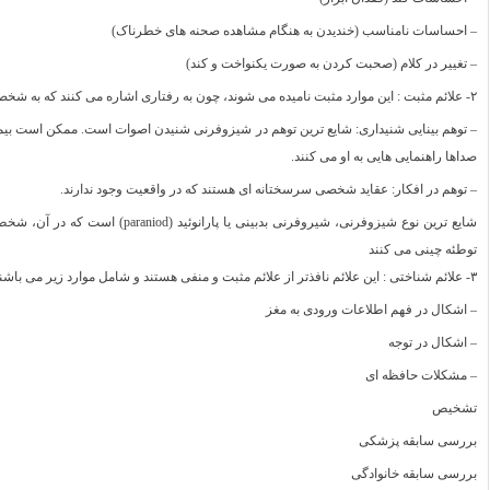
– احساسات نامناسب (خندیدن به هنگام مشاهده صحنه های خطرناک)
– تغییر در کلام (صحبت کردن به صورت یکنواخت و کند)
۲- علائم مثبت : این موارد مثبت نامیده می شوند، چون به رفتاری اشاره می کنند که به شخصیت فرد افزوده می شود:
– توهم بینایی شنیداری: شایع ترین توهم در شیزوفرنی شنیدن اصوات است. ممکن است بیم
صداها راهنمایی هایی به او می کنند.
– توهم در افکار: عقاید شخصی سرسختانه ای هستند که در واقعیت وجود ندارند.
شایع ترین نوع شیزوفرنی، شیروفرنی بدبی
توطئه چینی می کنند
۳- علائم شناختی : این علائم نافذتر از علائم مثبت و منفی هستند و شامل موارد زیر می باشند:
– اشکال در فهم اطلاعات ورودی به مغز
– اشکال در توجه
– مشکلات حافظه ای
تشخیص
بررسی سابقه پزشکی
بررسی سابقه خانوادگی