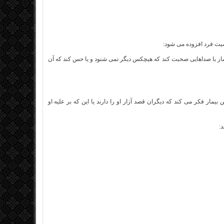
ار با صداهایی صحبت کند که هیچکس دیگر نمی شنود و یا حس کند که آن
نی یا پارانوئید (paraniod) است که در آن، شخص بیمار فکر می کند که دیگران قصد آزار او را دارند یا این که بر علیه او