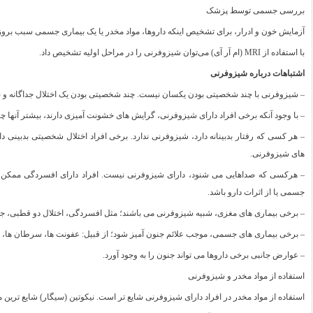
بررسی جسمی توسط پزشک
آزمایش خون و ادرار، برای تشخیص اینکه داروها، مواد مخدر یا یک بیماری جسمی سبب بروز
با استفاده از MRI (ام آر آی) می‌توان شیزوفرنی را در مراحل اولیه تشخیص داد.
اشتباهات درباره شیزوفرنی
– شیزوفرنی با چند شخصیتی بودن یکسان نیست. چند شخصیتی بودن یک اختلال جداگانه و نا
– با وجود آنکه برخی افراد دارای شیزوفرنی، گرایش های خشونت آمیزی دارند، بیشتر آنها چنین
– هر کسی که رفتار بدبینانه دارد، شیزوفرنی ندارد. برخی افراد اختلال شخصیتی بدبینی دا
های شیزوفرنی.
– هرکسی که صداهایی می شنود، دارای شیزوفرنی نیست. افراد دارای افسردگی ممکن 
جسمی یا از اثرات دارو باشد.
– برخی بیماری های مغزی، شبیه شیزوفرنی می باشند؛ مثل افسردگی، اختلال دو قطبی، جنون (psychoses) و استفاده از الکل یا مواد مخد
– برخی بیماری های جسمی، موجب علائم جنون آمیز شود؛ از قبیل: عفونت ها، سرطان ها، اخ
– عوارض جانبی برخی داروها می تواند جنون را به وجود آورد.
استفاده از مواد مخدر و شیزوفرنی
استفاده از مواد مخدر در افراد دارای شیزوفرنی شایع تر است. نیکوتین (سیگار) شایع ترین 