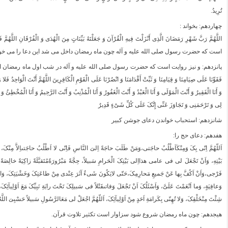
تُرِیدُ.
چهاردهم: بخواند :
اللَّهُمَّ رَبَّ شَهْرِ رَمَضَانَ الَّذِی أَنْزَلْتَ فِیهِ الْقُرْآنَ وَ جَعَلْتَهُ بَیِّنَاتٍ مِنَ الْهُدَى وَ الْفُرْقَانِ اللَّهُمَّ
است که حضرت رسول صلى الله علیه و آله چون ماه رمضان داخل مى ‏شد این دعا را مى‏ خوا
پانزدهم: و نیز روایت است که حضرت رسول صلى الله علیه و آله در شب اول ماه رمضان این دعا را مى ‏خواندند: ال
فَقَوِّنَا عَلَى صِیَامِنَا وَ قِیَامِنَا وَ ثَبِّتْ أَقْدَامَنَا وَ انْصُرْنَا عَلَى الْقَوْمِ الْکَافِرِینَ اللَّهُمَّ أَنْتَ الْوَاحِدُ فَلا
وَ أَنَا الْفَقِیرُ وَ أَنْتَ الْمَوْلَى وَ أَنَا الْعَبْدُ وَ أَنْتَ الْغَفُورُ وَ أَنَا الْمُذْنِبُ وَ أَنْتَ الرَّحِیمُ وَ أَنَا الْمُخْطِئُ وَ
لِی وَ تَرْحَمَنِی وَ تَجَاوَزَ عَنِّی إِنَّکَ عَلَى کُلِّ شَیْ‏ءٍ قَدِیرٌ
شانزدهم: استحباب خواندن دعاى جوشن کبیر
هفدهم: دعاى حج را:
اَللّهُمَّ اِنّى‏ بِکَ وَمِنْکَاَطْلُبُ‏ حاجَتى‏،وَمَنْ طَلَبَ حاجَةً اِلىَ النَّاسِ فَاِنّى‏ لا اَطْلُبُ حاجَتى‏اِلاَّ مِنْکَ،
بَیْتِهِ، وَاَنْ تَجْعَلَ لى‏ فى‏ عامى‏ هذااِلى‏ بَیْتِکَ‏ الْحَرامِ سَبیلاً، حِجَّةً مَبْرُورَةًمُتَقبَّلَةً زاکِیَةً خالِصَةً ل
فَرْجى‏،وَاَنْ اَکُفَّ بِها عَنْ جَمیعِ مَحارِمِکَ،حَتّى‏ لایَکُونَ شَى‏ءٌ آثَرَ عِنْدى‏ مِنْ طاعَتِکَ وَخَشْیَتِکَ، وَالْعَ
وَعافِیَةٍ، وَما اَنْعَمْتَ عَلَىَّ، وَاَسْئَلُکَ اَنْ تَجْعَلَ وَفاتى‏قَتْلاً فى‏ سَبیلِکَ تَحْتَ رایَةِ نَبِیِّکَ‏ مَعَ اَوْلِیآئِکَ
شِئْتَ مِنْخَلْقِکَ، وَلا تُهِنّى‏ بِکَرامَةِ اَحَدٍ مِنْ‏ اَوْلِیآئِکَ، اَللّهُمَّ اجْعَلْ لى‏ مَعَالرَّسُولِ سَبیلاً حَسْبِىَ اللَّه
هیجدهم: چون ماه رمضان شروع شود سزاوار است تکثیر تلاوت قرآن.