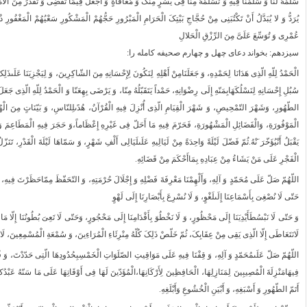
سَلِّمْهُ لَنَا وَ سَلِّمْنَا فِیهِ وَ تَسَلَّمْهُ مِنَّا فِی یُسْرٍ مِنْکَ وَ مُعَافَاةٍ وَ اجْعَلْ فِیمَا تَقْضِی وَ تُقَدِّرُ مِنَ الْأَ
یُرَدُّ وَ لا یُبَدَّلُ أَنْ تَکْتُبَنِی مِنْ حُجَّاجِ بَیْتِکَ الْحَرَامِ الْمَبْرُورِ حَجُّهُمْ الْمَشْکُورِ سَعْیُهُمْ الْمَغْفُورِ 
عُمْرِی وَ تُوَسِّعَ عَلَیَّ مِنَ الرِّزْقِ الْحَلالِ
سیزدهم: بخواند دعاى چهل و چهارم صحیفه کامله را:
الْحَمْدُ لِلّهِ الّذِی هَدَانَا لِحَمْدِهِ، وَ جَعَلَنَامِنْ أَهْلِهِ لِنَکُونَ لِإِحْسَانِهِ مِنَ الشّاکِرِینَ، وَ لِیَجْزِیَنَا عَلَىذَلِکَ
سُبُلِ إِحْسَانِهِ لِنَسْلُکَهَابِمَنّهِ إِلَى رِضْوَانِهِ، حَمْداً یَتَقَبّلُهُ مِنّا، وَ یَرْضَى بِهِعَنّا وَ الْحَمْدُ لِلّهِ الّذِ
الطّهُورِ، وَشَهْرَ التّمْحِیصِ، وَ شَهْرَ الْقِیَامِ الّذِی أُنْزِلَ فِیهِ الْقُرْآنُ، هُدًىلِلنّاسِ، وَ بَیّنَاتٍ مِنَ الْهُ
الْمَوْفُورَةِ، وَالْفَضَائِلِ الْمَشْهُورَةِ، فَحَرّمَ فِیهِ مَا أَحَلّ فِی غَیْرِهِ إِعْظَاماً،وَ حَجَرَ فِیهِ الْمَطَاعِمَ وَ الْم
یَقْبَلُ أَنْیُؤَخّرَ َنْهُ.ثُمّ فَضّلَ لَیْلَةً وَاحِدَةً مِنْ لَیَالِیهِ عَلَىلَیَالِی أَلْفِ شَهْرٍ، وَ سَمّاهَا لَیْلَةَ الْقَدْرِ، تَنَ
الْفَجْرِ عَلَى مَنْ یَشَاءُ مِنْ عِبَادِهِ بِمَاأَحْکَمَ مِنْ قَضَائِهِ.
اللّهُمّ صَلّ عَلَى مُحَمّدٍ وَ آلِهِ، وَأَلْهِمْنَا مَعْرِفَةَ فَضْلِهِ وَ إِجْلَالَ حُرْمَتِهِ، وَ التّحَفّظَ مِمّاحَظَرْتَ فِیهِ
حَتّى لَا نُصْغِیَ بِأَسْمَاعِنَا إِلَىلَغْوٍ، وَ لَا نُسْرِعَ بِأَبْصَارِنَا إِلَى لَهْوٍ
وَ حَتّى لَا نَبْسُطَأَیْدِیَنَا إِلَى مَحْظُورٍ، وَ لَا نَخْطُوَ بِأَقْدَامِنَا إِلَى مَحْجُورٍ، وَحَتّى لَا تَعِیَ بُطُونُنَا إِلّا مَا أَحْ
لَانَتَعَاطَى إِلّا الّذِی یَقِی مِنْ عِقَابِکَ، ثُمّ خَلّصْ ذَلِکَ کُلّهُ مِنْرِئَاءِ الْمُرَاءِینَ، وَ سُمْعَةِ الْمُسْمِعِینَ، لَا 
اللّهُمّ صَلّ عَلَىمُحَمّدٍ وَ آلِهِ، وَ قِفْنَا فِیهِ عَلَى مَوَاقِیتِ الصّلَوَاتِ الْخَمْسِبِحُدُودِهَا الّتِی حَدّدْتَ، وَ فُ
فِیهَامَنْزِلَةَ الْمُصِیبِینَ لِمَنَازِلِهَا، الْحَافِظِینَ لِأَرْکَانِهَا،الْمُؤَدّینَ لَهَا فِی أَوْقَاتِهَا عَلَى مَا سَنّهُ عَب
أَتَمّ الطّهُورِ وَ أَسْبَغِهِ، وَ أَبْیَنِ الْخُشُوعِ وَأَبْلَغِهِ.