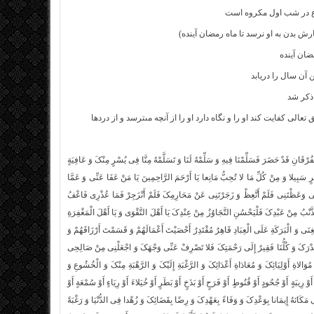
ماع در شب اول مکروه است
 بدن به او نرسد تا ماه رمضان آینده)
ان آینده
 آن سال را دریابد
 ذکر شد
لى کفایت کند او را و نگاه دارد او را از آنچه مى‏ترسد و از دردها
فُرْقَانِ قَدْ حَضَرَ فَسَلِّمْنَا فِیهِ وَ سَلِّمْهُ لَنَا وَ تَسَلَّمْهُ مِنَّا فِی یُسْرٍ مِنْکَ وَ عَافِیَةٍ
یْرٍ سَبِیلا وَ مِنْ کُلِّ مَا لا تُحِبُّ مَانِعا یَا أَرْحَمَ الرَّاحِمِینَ یَا مَنْ عَفَا عَنِّی وَ عَمَّا
ِی وَعَظْتَنِی فَلَمْ أَتَّعِظْ وَ زَجَرْتَنِی عَنْ مَحَارِمِکَ فَلَمْ أَنْزَجِرْ فَمَا عُذْرِی فَاعْفُ
َنْبُ مِنْ عَبْدِکَ فَلْیَحْسُنِ التَّجَاوُزُ مِنْ عِنْدِکَ یَا أَهْلَ التَّقْوَى وَ یَا أَهْلَ الْمَغْفِرَةِ
نَى وَ الْبَرَکَةِ عَلَى الْعِبَادِ قَاهِرٌ مُقْتَدِرٌ أَحْصَیْتَ أَعْمَالَهُمْ وَ قَسَمْتَ أَرْزَاقَهُمْ وَ
ِبَادُ قَدْرَکَ وَ کُلُّنَا فَقِیرٌ إِلَى رَحْمَتِکَ فَلا تَصْرِفْ عَنِّی وَجْهَکَ وَ اجْعَلْنِی مِنْ صَالِحِی
مُوَالاةِ أَوْلِیَائِکَ وَ مُعَادَاةِ أَعْدَائِکَ وَ الرَّغْبَةِ إِلَیْکَ وَ الرَّهْبَةِ مِنْکَ وَ الْخُشُوعِ وَ
یبَةٍ أَوْ جُحُودٍ أَوْ قُنُوطٍ أَوْ فَرَحٍ أَوْ بَذَخٍ أَوْ بَطَرٍ أَوْ خُیَلاءَ أَوْ رِیَاءٍ أَوْ سُمْعَةٍ أَوْ
ی مَکَانَهُ إِیمَانا بِوَعْدِکَ وَ وَفَاءً بِعَهْدِکَ وَ رِضًا بِقَضَائِکَ وَ زُهْدا فِی الدُّنْیَا وَ رَغْبَةً