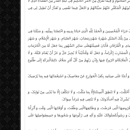
مْرِ الْمَحْتُومِ وَ فِیمَا تَفْرُقُ مِنَ الْأَمْرِ الْحَکِیمِ فِی لَیْلَةِ الْقَدْرِ مِنَ الْقَضَاءِ الَّذِی لا
ذُنُوبُهُمْ الْمُکَفَّرِ عَنْهُمْ سَیِّئَاتُهُمْ وَ اجْعَلْ فِیمَا تَقْضِی وَ تُقَدِّرُ أَنْ تُطِیلَ لِی فِی
 جَزَاءَ الْمُحْسِنِینَ‏ وَ الْحَمْدُ لِلّهِ الّذِی حَبَانَا بِدِینِهِ،وَ اخْتَصّنَا بِمِلّتِهِ، وَ سَبّلَنَا فِی
ی جَعَلَ مِنْ تِلْکَ السّبُلِ شَهْرَهُ شَهْرَرَمَضَانَ، شَهْرَ الصّیَامِ، وَ شَهْرَ الْإِسْلَامِ، وَ شَهْرَ
دَى وَ الْفُرْقَانِ‏ فَأَبَانَ فَضِیلَتَهُعَلَى سَائِرِ الشّهُورِ بِمَا جَعَلَ لَهُ مِنَ الْحُرُمَاتِ
َشَارِبَ إِکْرَاماً، وَ جَعَلَ لَهُ وَقْتاًبَیّناً لَا یُجِیزُ جَلّ وَ عَزّ أَنْ یُقَدّمَ قَبْلَهُ، وَ لَا
زّلُ الْمَلَائِکَةُوَ الرّوحُ فِیهَا بِإِذْنِ رَبّهِمْ مِنْ کُلّ أَمْرٍ سَلَامٌ، دَائِمُالْبَرَکَةِ إِلَى طُلُوعِ
، وَ أَعِنّا عَلَى صِیَامِهِ بِکَفّ الْجَوَارِحِ عَنْ مَعَاصِیکَ،وَ اسْتِعْمَالِهَا فِیهِ بِمَا یُرْضِیکَ
لَلْتَ، وَ لَا تَنْطِقَ أَلْسِنَتُنَاإِلّا بِمَا مَثّلْتَ، وَ لَا نَتَکَلّفَ إِلّا مَا یُدْنِی مِنْ ثَوَابِکَ، وَ
نُشْرِکُ فِیهِ أَحَداًدُونَکَ، وَ لَا نَبْتَغِی فِیهِ مُرَاداً سِوَاکَ.
رُوضِهَا الّتِی فَرَضْتَ، وَ وَظَائِفِهَاالّتِی وَظّفْتَ، وَ أَوْقَاتِهَا الّتِی وَقّت‏ وَ أَنْزِلْنَا
ْدُکَ وَ رَسُولُکَصَلَوَاتُکَ عَلَیْهِ وَ آلِهِ فِی رُکُوعِهَا وَ سُجُودِهَا وَ جَمِیعِفَوَاضِلِهَا عَلَى