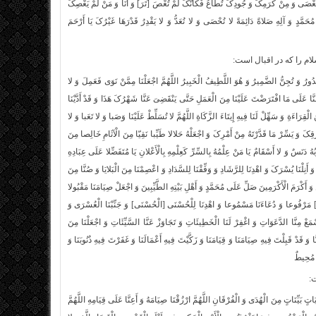
َ تُعْصَى وَ مِنْ کَرَمِکَ وَ جُودِکَ تُطَاعُ فَکَأَنَّکَ لَمْ تُعْصَ [تَرَ] وَ أَنَا وَ مَنْ لَمْ یَعْصِکَ
حَمَّدٍ وَ آلِهِ صَلاةً دَائِمَةً لا تُحْصَى وَ لا تُعَدُّ وَ لا یَقْدِرُ قَدْرَهَا غَیْرُکَ یَا أَرْحَمَ
لام را که در اقبال است:
ُدُورُ وَ تُجِنُّ الضَّمِیرُ وَ هُوَ اللَّطِیفُ الْخَبِیرُ اللَّهُمَّ اجْعَلْنَا مِمَّنْ نَوَى فَعَمِلَ وَ لا
ِنَّا عَلَى مَا افْتَرَضْتَ عَلَیْنَا مِنَ الْعَمَلِ حَتَّى یَنْقَضِیَ عَنَّا شَهْرُکَ هَذَا وَ قَدْ أَدَّیْنَا
الْقِرَاءَةِ وَ سَهِّلْ لَنَا فِیهِ إِیتَاءَ الزَّکَاةِ اللَّهُمَّ لا تُسَلِّطْ عَلَیْنَا وَصَبا وَ لا تَعَبا وَ لا
ِکَ وَ یَسِّرْ مَا قَدَّرْتَهُ مِنْ أَمْرِکَ وَ اجْعَلْهُ حَلالا طَیِّبا نَقِیّا مِنَ الْآثَامِ خَالِصا مِنَ
ُ دَنَسٌ وَ لا أَسْقَامٌ یَا مَنْ عِلْمُهُ بِالسِّرِّ کَعِلْمِهِ بِالْأَعْلانِ یَا مُتَفَضِّلا عَلَى عِبَادِهِ
َنِلْنَا یُسْرَکَ وَ اهْدِنَا لِلرَّشَادِ وَ وَفِّقْنَا لِلسَّدَادِ وَ اعْصِمْنَا مِنَ الْبَلایَا وَ صُنَّا مِنَ
َ أَکْرَمَ الْأَکْرَمِینَ صَلِّ عَلَى مُحَمَّدٍ وَ أَهْلِ بَیْتِهِ الطَّیِّبِینَ وَ اجْعَلْ صِیَامَنَا مَقْبُولا
َنَا] مَرْفُوعا وَ دُعَاءَنَا مَسْمُوعا وَ اهْدِنَا لِلْحُسْنَى [الْحُسْنَى‏] وَ جَنِّبْنَا الْعُسْرَى وَ
ْ مِنَّا الدَّعَوَاتِ وَ اغْفِرْ لَنَا الْخَطِیئَاتِ وَ تَجَاوَزْ عَنَّا السَّیِّئَاتِ وَ اجْعَلْنَا مِنَ
َ قَدْ قَبِلْتَ فِیهِ صِیَامَنَا وَ قِیَامَنَا وَ زَکَّیْتَ فِیهِ أَعْمَالَنَا وَ غَفَرْتَ فِیهِ ذُنُوبَنَا وَ
ٍ مُحِیطٌ
:
 بَیِّنَاتٍ مِنَ الْهُدَى وَ الْفُرْقَانِ اللَّهُمَّ ارْزُقْنَا صِیَامَهُ وَ أَعِنَّا عَلَى قِیَامِهِ اللَّهُمَّ