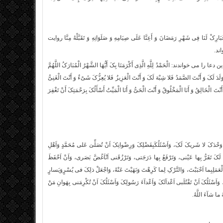
 فَبَارِکْ لَنَا فِی شَهْرِ رَمَضَانَ وَ أَعِنَّا عَلَى صِیَامِهِ وَ صَلَوَاتِهِ وَ تَقَبَّلْهُ مِنَّا روایت
ند.
ْحَمْدُ لِلَّهِ الَّذِی أَکْرَمَنَا بِکَ أَیُّهَا الشَّهْرُ الْمُبَارَکُ اللَّهُمَّ
 وَلَدَ لَکَ وَ أَنْتَ الصَّمَدُ فَلا شِبْهَ لَکَ وَ أَنْتَ الْعَزِیزُ فَلا یُعِزُّکَ شَیْ‏ءٌ وَ أَنْتَ الْغَنِیُّ
 أَنْتَ الْخَالِقُ وَ أَنَا الْمَخْلُوقُ وَ أَنْتَ الْحَیُّ وَ أَنَا الْمَیِّتُ أَسْأَلُکَ بِرَحْمَتِکَ أَنْ تَغْفِرَ
 وَحْدَکَ لا شَریکَ لَکَ، وَاَسْئَلُکَبِفَضْلِکَ وَرِضْوانِکَ اَنْ تُصَلِّىَ‏ عَلى‏ مُحَمَّدٍ وَاَهْلِ
َکَ تَقَرُّ بِها عَیْنى‏، وَتَرْفَعُ بِها دَرَجَتى‏، وَتَرْزُقَنى‏ اَنْاَغُضَّ بَصَرى‏، وَاَنْ اَحْفَظَ
مَلِبِما اَحْبَبْتَ، وَالتَّرْکِ لِما کَرِهْتَ وَنَهَیْتَ عَنْهُ، وَاجْعَلْ ذلِکَ فى‏ یُسْرٍوَیَسارٍ
، وَاَسْئَلُکَ اَنْ تَقْتُلَبى‏ اَعْدآئَکَ وَاَعْدآءَ رَسُولِکَ وَاَسْئَلُکَ اَنْ تُکْرِمَنى‏ بِهَوانِ مَنْ
ُ ما شآءَ اللَّهُ.