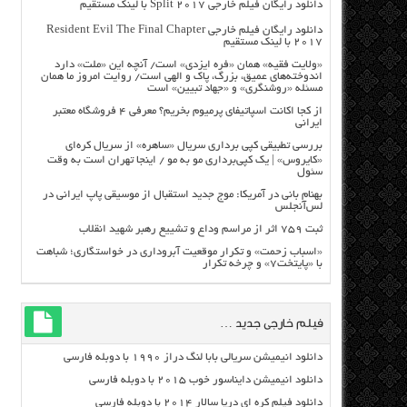
دانلود رایگان فیلم خارجی Split 2017 با لینک مستقیم
دانلود رایگان فیلم خارجی Resident Evil The Final Chapter
2017 با لینک مستقیم
«ولایت فقیه» همان «فره ایزدی» است/ آنچه این «ملت» دارد
اندوخته‌های عمیق، بزرگ، پاک و الهی است/ روایت امروز ما همان
مسئله «روشنگری» و «جهاد تبیین» است
از کجا اکانت اسپاتیفای پرمیوم بخریم؟ معرفی ۴ فروشگاه معتبر
ایرانی
بررسی تطبیقی کپی برداری سریال «ساهره» از سریال کره‌ای
«کایروس» | یک کپی‌برداری مو به مو / اینجا تهران است به وقت
سئول
بهنام بانی در آمریکا: موج جدید استقبال از موسیقی پاپ ایرانی در
لس‌آنجلس
ثبت ۷۵۹ اثر از مراسم وداع و تشییع رهبر شهید انقلاب
«اسباب زحمت» و تکرار موقعیت آبروداری در خواستگاری؛ شباهت
با «پایتخت۷» و چرخه تکرار
فیلم خارجی جدید …
دانلود انیمیشن سریالی بابا لنگ دراز ۱۹۹۰ با دوبله فارسی
دانلود انیمیشن دایناسور خوب ۲۰۱۵ با دوبله فارسی
دانلود فیلم کره ای دریا سالار ۲۰۱۴ با دوبله فارسی