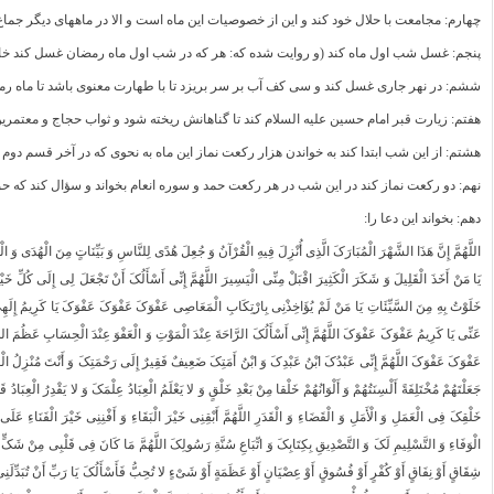
چهارم: مجامعت با حلال خود کند و این از خصوصیات این ماه است و الا در ماه‏هاى دیگر ج
پنجم: غسل شب اول ماه کند (و روایت شده که: هر که در شب اول ماه رمضان غسل کند خارش
ششم: در نهر جارى غسل کند و سى کف آب بر سر بریزد تا با طهارت معنوى باشد تا ماه رمض
هفتم: زیارت قبر امام حسین علیه السلام کند تا گناهانش ریخته شود و ثواب حجاج و معتمرین
هشتم: از این شب ابتدا کند به خواندن هزار رکعت نماز این ماه به نحوى که در آخر قسم دوم
نهم: دو رکعت نماز کند در این شب در هر رکعت حمد و سوره انعام بخواند و سؤال کند که حق تعا
دهم: بخواند این دعا را:
اللَّهُمَّ إِنَّ هَذَا الشَّهْرَ الْمُبَارَکَ الَّذِی أُنْزِلَ فِیهِ الْقُرْآنُ وَ جُعِلَ هُدًى لِلنَّاسِ وَ بَیِّنَاتٍ مِنَ الْهُدَى وَ الْ
یَا مَنْ أَخَذَ الْقَلِیلَ وَ شَکَرَ الْکَثِیرَ اقْبَلْ مِنِّی الْیَسِیرَ اللَّهُمَّ إِنِّی أَسْأَلُکَ أَنْ تَجْعَلَ لِی إِلَى کُلِّ خَ
خَلَوْتُ بِهِ مِنَ السَّیِّئَاتِ یَا مَنْ لَمْ یُؤَاخِذْنِی بِارْتِکَابِ الْمَعَاصِی عَفْوَکَ عَفْوَکَ عَفْوَکَ یَا کَرِیمُ إِلَه
عَنِّی یَا کَرِیمُ عَفْوَکَ عَفْوَکَ اللَّهُمَّ إِنِّی أَسْأَلُکَ الرَّاحَةَ عِنْدَ الْمَوْتِ وَ الْعَفْوَ عِنْدَ الْحِسَابِ عَظُمَ الذّ
عَفْوَکَ عَفْوَکَ اللَّهُمَّ إِنِّی عَبْدُکَ ابْنُ عَبْدِکَ وَ ابْنُ أَمَتِکَ ضَعِیفٌ فَقِیرٌ إِلَى رَحْمَتِکَ وَ أَنْتَ مُنْزِلُ الْغِ
جَعَلْتَهُمْ مُخْتَلِفَةً أَلْسِنَتُهُمْ وَ أَلْوَانُهُمْ خَلْقا مِنْ بَعْدِ خَلْقٍ وَ لا یَعْلَمُ الْعِبَادُ عِلْمَکَ وَ لا یَقْدِرُ الْع
خَلْقِکَ فِی الْعَمَلِ وَ الْأَمَلِ وَ الْقَضَاءِ وَ الْقَدَرِ اللَّهُمَّ أَبْقِنِی خَیْرَ الْبَقَاءِ وَ أَفْنِنِی خَیْرَ الْفَنَاءِ عَلَى 
الْوَفَاءِ وَ التَّسْلِیمِ لَکَ وَ التَّصْدِیقِ بِکِتَابِکَ وَ اتِّبَاعِ سُنَّةِ رَسُولِکَ اللَّهُمَّ مَا کَانَ فِی قَلْبِی مِنْ شَکٍّ أَوْ رِ
شِقَاقٍ أَوْ نِفَاقٍ أَوْ کُفْرٍ أَوْ فُسُوقٍ أَوْ عِصْیَانٍ أَوْ عَظَمَةٍ أَوْ شَیْ‏ءٍ لا تُحِبُّ فَأَسْأَلُکَ یَا رَبِّ أَنْ تُبَدِّلَنِ