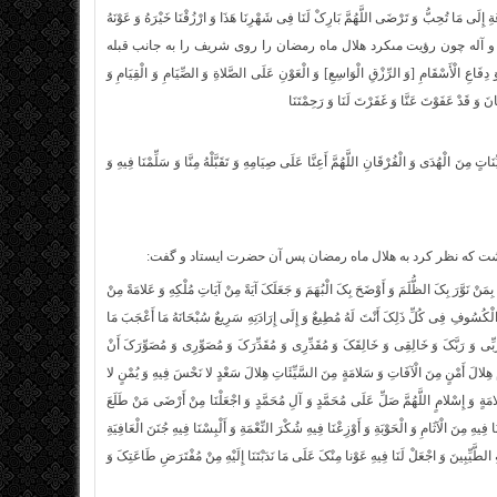
ارَعَةِ إِلَى مَا تُحِبُّ وَ تَرْضَى اللَّهُمَّ بَارِکْ لَنَا فِی شَهْرِنَا هَذَا وَ ارْزُقْنَا خَیْرَهُ وَ عَوْنَهُ
الله علیه و آله چون رؤیت مى‏کرد هلال ماه رمضان را روى شریف را به جانب قبله
وَ دِفَاعِ الْأَسْقَامِ [وَ الرِّزْقِ الْوَاسِعِ‏] وَ الْعَوْنِ عَلَى الصَّلاةِ وَ الصِّیَامِ وَ الْقِیَامِ وَ
انَ وَ قَدْ عَفَوْتَ عَنَّا وَ غَفَرْتَ لَنَا وَ رَحِمْتَنَا
ٍ مِنَ الْهُدَى وَ الْفُرْقَانِ اللَّهُمَّ أَعِنَّا عَلَى صِیَامِهِ وَ تَقَبَّلْهُ مِنَّا وَ سَلِّمْنَا فِیهِ وَ
ذشت که نظر کرد به هلال ماه رمضان پس آن حضرت ایستاد و گفت:
 بِمَنْ نَوَّرَ بِکَ الظُّلَمَ وَ أَوْضَحَ بِکَ الْبُهَمَ وَ جَعَلَکَ آیَةً مِنْ آیَاتِ مُلْکِهِ وَ عَلامَةً مِنْ
وَ الْکُسُوفِ فِی کُلِّ ذَلِکَ أَنْتَ لَهُ مُطِیعٌ وَ إِلَى إِرَادَتِهِ سَرِیعٌ سُبْحَانَهُ مَا أَعْجَبَ مَا
َبِّی وَ رَبَّکَ وَ خَالِقِی وَ خَالِقَکَ وَ مُقَدِّرِی وَ مُقَدِّرَکَ وَ مُصَوِّرِی وَ مُصَوِّرَکَ أَنْ
آثَامُ هِلالَ أَمْنٍ مِنَ الْآفَاتِ وَ سَلامَةٍ مِنَ السَّیِّئَاتِ هِلالَ سَعْدٍ لا نَحْسَ فِیهِ وَ یُمْنٍ لا
امَةٍ وَ إِسْلامٍ اللَّهُمَّ صَلِّ عَلَى مُحَمَّدٍ وَ آلِ مُحَمَّدٍ وَ اجْعَلْنَا مِنْ أَرْضَى مَنْ طَلَعَ
َا فِیهِ مِنَ الْآثَامِ وَ الْحَوْبَةِ وَ أَوْزِعْنَا فِیهِ شُکْرَ النِّعْمَةِ وَ أَلْبِسْنَا فِیهِ جُنَنَ الْعَافِیَةِ
هِ الطَّیِّبِینَ وَ اجْعَلْ لَنَا فِیهِ عَوْنا مِنْکَ عَلَى مَا نَدَبْتَنَا إِلَیْهِ مِنْ مُفْتَرَضِ طَاعَتِکَ وَ