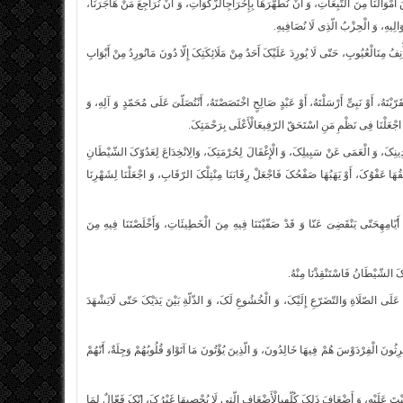
لّصَ أَمْوَالَنَا مِنَ التّبِعَاتِ، وَ أَنْ نُطَهّرَهَا بِإِخْرَاجِالزّکَوَاتِ، وَ أَنْ نُرَاجِعَ مَنْ هَاجَرَنَا،
الِیهِ، وَ الْحِزْبُ الّذِی لَا نُصَافِیهِ.
ْنِفُ‏ مِنَالْعُیُوبِ، حَتّى لَا یُورِدَ عَلَیْکَ أَحَدٌ مِنْ مَلَائِکَتِکَ إِلّا دُونَ مَانُورِدُ مِنْ أَبْوَابِ
بْتَهُ، أَوْ نَبِیّ‏ٍ أَرْسَلْتَهُ، أَوْ عَبْدٍ صَالِحٍ اخْتَصَصْتَهُ، أَنْتُصَلّیَ عَلَى مُحَمّدٍ وَ آلِهِ، وَ
 وَ اجْعَلْنَا فِی نَظْمِ مَنِ اسْتَحَقّ الرّفِیعَالْأَعْلَى بِرَحْمَتِکَ.
ینِکَ، وَ الْعَمَى عَنْ سَبِیلِکَ، وَ الْإِغْفَالَ لِحُرْمَتِکَ، وَالِانْخِدَاعَ لِعَدُوّکَ الشّیْطَانِ
هَا عَفْوُکَ، أَوْ یَهَبُهَا صَفْحُکَ فَاجْعَلْ رِقَابَنَا مِنْتِلْکَ الرّقَابِ، وَ اجْعَلْنَا لِشَهْرِنَا
 أَیّامِهِحَتّى یَنْقَضِیَ عَنّا وَ قَدْ صَفّیْتَنَا فِیهِ مِنَ الْخَطِیئَاتِ، وَأَخْلَصْتَنَا فِیهِ مِنَ
ّکَ الشّیْطَانُ فَاسْتَنْقِذْنَا مِنْهُ.
لِهِ عَلَى الصّلَاةِ وَالتّضَرّعِ إِلَیْکَ، وَ الْخُشُوعِ لَکَ، وَ الذّلّةِ بَیْنَ یَدَیْکَ حَتّى لَایَشْهَدَ
ِثُونَ الْفِرْدَوْسَ هُمْ فِیهَا خَالِدُونَ، وَ الّذِینَ یُؤْتُونَ مَا آتَوْاوَ قُلُوبُهُمْ وَجِلَةٌ، أَنّهُمْ
عَلَیْهِ، وَ أَضْعَافَ ذَلِکَ کُلّهِبِالْأَضْعَافِ الّتِی لَا یُحْصِیهَا غَیْرُکَ، إِنّکَ فَعّالٌ لِمَا