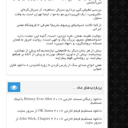
لس‌آنجلس
بررسی تطبیقی کپی برداری سریال «ساهره» از سریال کره‌ای
«کایروس» | یک کپی‌برداری مو به مو / اینجا تهران است به وقت
سئول
از کجا اکانت اسپاتیفای پرمیوم بخریم؟ معرفی ۴ فروشگاه معتبر
ایرانی
«ولایت فقیه» همان «فره ایزدی» است/ آنچه این «ملت» دارد
اندوخته‌های عمیق، بزرگ، پاک و الهی است/ روایت امروز ما همان
مسئله «روشنگری» و «جهاد تبیین» است
بیش از هر زمان دیگر به قلم‌هایی نیازمندیم که پیش از نوشتن،
بیندیشند؛ پیش از داوری، انصاف بورزند و پیش از آنکه بر هیاهو
بیفزایند، بر روشنایی فهم بیفزایند
معنی انواع صدای سگ از پارس کردن تا زوزه کشیدن + دانلود فایل
صوتی
پربازدیدهای ماه …
دانلود رایگان مسنتد خارجی Britney Ever After 2017 با لینک
مستقیم
دانلود مستقیم فیلم خارجی OK Jaanu 2017 از سرور سایت
دانلود مستقیم فیلم خارجی John Wick: Chapter 2 2017 از
سرور سایت