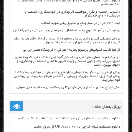
دانلود رایگان فیلم خارجی Resident Evil The Final Chapter 2017 با
لینک مستقیم
«اسباب زحمت» و تکرار موقعیت آبروداری در خواستگاری؛ شباهت با
«پایتخت۷» و چرخه تکرار
ثبت ۷۵۹ اثر از مراسم وداع و تشییع رهبر شهید انقلاب
بهنام بانی در آمریکا: موج جدید استقبال از موسیقی پاپ ایرانی در لس‌آنجلس
بررسی تطبیقی کپی برداری سریال «ساهره» از سریال کره‌ای «کایروس» | یک
کپی‌برداری مو به مو / اینجا تهران است به وقت سئول
از کجا اکانت اسپاتیفای پرمیوم بخریم؟ معرفی ۴ فروشگاه معتبر ایرانی
«ولایت فقیه» همان «فره ایزدی» است/ آنچه این «ملت» دارد اندوخته‌های
عمیق، بزرگ، پاک و الهی است/ روایت امروز ما همان مسئله «روشنگری» و
«جهاد تبیین» است
بیش از هر زمان دیگر به قلم‌هایی نیازمندیم که پیش از نوشتن، بیندیشند؛
پیش از داوری، انصاف بورزند و پیش از آنکه بر هیاهو بیفزایند، بر روشنایی
فهم بیفزایند
معنی انواع صدای سگ از پارس کردن تا زوزه کشیدن + دانلود فایل صوتی
پربازدیدهای ماه …
دانلود رایگان مسنتد خارجی Britney Ever After 2017 با لینک مستقیم
دانلود مستقیم فیلم خارجی OK Jaanu 2017 از سرور سایت