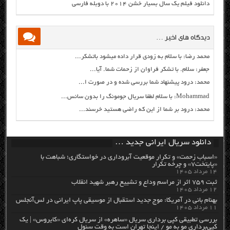
دانلود فیلم یک سال بسیار خشن ۲۰۱۴ با دوبله فارسی
دیدگاه های اخیر …
محمد رضا: با سلام به زودی قرار داده میشود باتشکر...
جعفر: سلام. با تشکر فراوان از زحمات شما. آیا...
محمد: درود پیشنهاد شما بررسی شده و در صورت ا...
Mohammad: با سلام لطفا سریال جومونگ را بدون سانس...
محمد: درود بر شما از این که راضی هستید خرسند...
دانلود سریال ایرانی جدید …
«اسباب زحمت» و تکرار موقعیت آبروداری در خواستگاری؛ شباهت با
«پایتخت۷» و چرخه تکرار
۱۴ مرداد ۱۴۰۵
ثبت ۷۵۹ اثر از مراسم وداع و تشییع رهبر شهید انقلاب
۱۲ مرداد ۱۴۰۵
بهنام بانی در آمریکا: موج جدید استقبال از موسیقی پاپ ایرانی در لس‌آنجلس
۱۱ مرداد ۱۴۰۵
بررسی تطبیقی کپی برداری سریال «ساهره» از سریال کره‌ای «کایروس» | یک
کپی‌برداری مو به مو / اینجا تهران است به وقت سئول