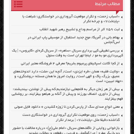
مطالب مرتبط
«اسباب زحمت» و تکرار موقعیت آبروداری در خواستگاری؛ شباهت با
«پایتخت۷» و چرخه تکرار
ثبت ۷۵۹ اثر از مراسم وداع و تشییع رهبر شهید انقلاب
بهنام بانی در آمریکا: موج جدید استقبال از موسیقی پاپ ایرانی در
لس‌آنجلس
بررسی تطبیقی کپی برداری سریال «ساهره» از سریال کره‌ای «کایروس» | یک
کپی‌برداری مو به مو / اینجا تهران است به وقت سئول
از کجا اکانت اسپاتیفای پرمیوم بخریم؟ معرفی ۴ فروشگاه معتبر ایرانی
«ولایت فقیه» همان «فره ایزدی» است/ آنچه این «ملت» دارد اندوخته‌های
عمیق، بزرگ، پاک و الهی است/ روایت امروز ما همان مسئله «روشنگری» و
«جهاد تبیین» است
بیش از هر زمان دیگر به قلم‌هایی نیازمندیم که پیش از نوشتن، بیندیشند؛
پیش از داوری، انصاف بورزند و پیش از آنکه بر هیاهو بیفزایند، بر روشنایی
فهم بیفزایند
معنی انواع صدای سگ از پارس کردن تا زوزه کشیدن + دانلود فایل صوتی
«اسباب زحمت» روی موقعیت تکراری آبروداری در خواستگاری دست
گذاشته دقیقا مثل «پایتخت۷» | برمدار تکرار
بازخوانی روایتی از ناگفته‌های سریال «امام علی(ع)» درباره مخالفت با حضور
دو بازیگر مطرح | چرا گوگوش و فردین ، «قطام» و «مالک» نشدند