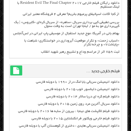
دانلود رایگان فیلم خارجی Resident Evil The Final Chapter 2017 با
لینک مستقیم
از کجا اکانت اسپاتیفای پرمیوم بخریم؟ معرفی ۴ فروشگاه معتبر ایرانی
بررسی تطبیقی کپی برداری سریال «ساهره» از سریال کره‌ای «کایروس» | یک
کپی‌برداری مو به مو / اینجا تهران است به وقت سئول
بهنام بانی در آمریکا: موج جدید استقبال از موسیقی پاپ ایرانی در لس‌آنجلس
«اسباب زحمت» و تکرار موقعیت آبروداری در خواستگاری؛ شباهت با
«پایتخت۷» و چرخه تکرار
ثبت ۷۵۹ اثر از مراسم وداع و تشییع رهبر شهید انقلاب
فیلم خارجی جدید …
دانلود انیمیشن سریالی بابا لنگ دراز ۱۹۹۰ با دوبله فارسی
دانلود انیمیشن دایناسور خوب ۲۰۱۵ با دوبله فارسی
دانلود فیلم کره ای دریا سالار ۲۰۱۴ با دوبله فارسی
دانلود سریال آخرین مرد روی زمین ۲۰۱۵ با دوبله فارسی
دانلود فیلم لاکپشت های نینجا : بیرون از سایه ها ۲۰۱۶ با دوبله فارسی
دانلود فیلم خارجی ویکتور فرانکنشتاین ۲۰۱۵ با دوبله فارسی
دانلود انیمیشن سریالی هایدی : دختری از کوهستان آلپ با دوبله فارسی