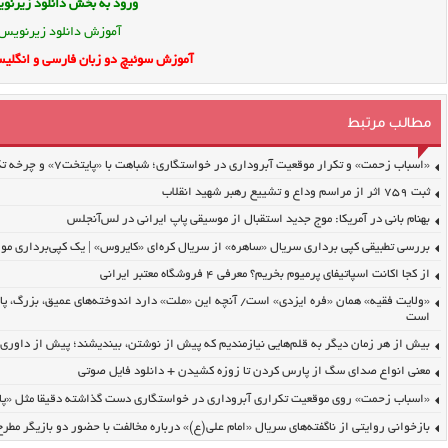
ورود به بخش
دانلود زیرن
آموزش دانلود زیرنویس
آموزش سوئیچ دو زبان فارسی و انگلیس
مطالب مرتبط
«اسباب زحمت» و تکرار موقعیت آبروداری در خواستگاری؛ شباهت با «پایتخت۷» و چرخه تکرار
ثبت ۷۵۹ اثر از مراسم وداع و تشییع رهبر شهید انقلاب
بهنام بانی در آمریکا: موج جدید استقبال از موسیقی پاپ ایرانی در لس‌آنجلس
بررسی تطبیقی کپی برداری سریال «ساهره» از سریال کره‌ای «کایروس» | یک کپی‌برداری مو 
از کجا اکانت اسپاتیفای پرمیوم بخریم؟ معرفی ۴ فروشگاه معتبر ایرانی
«ولایت فقیه» همان «فره ایزدی» است/ آنچه این «ملت» دارد اندوخته‌های عمیق، بزرگ، پا
است
بیش از هر زمان دیگر به قلم‌هایی نیازمندیم که پیش از نوشتن، بیندیشند؛ پیش از داوری، ا
معنی انواع صدای سگ از پارس کردن تا زوزه کشیدن + دانلود فایل صوتی
«اسباب زحمت» روی موقعیت تکراری آبروداری در خواستگاری دست گذاشته دقیقا مثل «پایتخت۷» | برمدار 
بازخوانی روایتی از ناگفته‌های سریال «امام علی(ع)» درباره مخالفت با حضور دو بازیگر مط