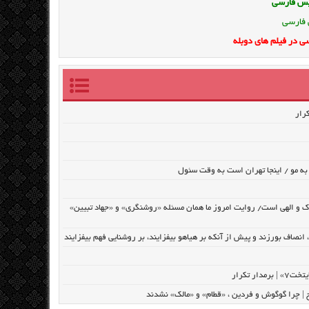
ویس فارسی
 فارسی
ی در فیلم های دوبله
به مو / اینجا تهران است به وقت سئول
ک و الهی است/ روایت امروز ما همان مسئله «روشنگری» و «جهاد تبیین»
نصاف بورزند و پیش از آنکه بر هیاهو بیفزایند، بر روشنایی فهم بیفزایند
تکرار
رح | چرا گوگوش و فردین ، «قطام» و «مالک» نشدند