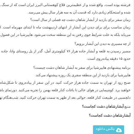
فرشته بوده است، واقع شده و از عظیمترین قلاع کوهستانی البرز ایران است که از سن
شده و استحکام زیادی دارد که قدمت آن به سه هزار سال پیش می‌رسد.
زمان سفر برای بازدید از آبشار شاهان دشت چه فصلی از سال است؟
زمان مناسب برای برای دیدن این آبشار از انتهای اردیبهشت ماه تا ابتدای مهرماه است. 
می‌یابد بلکه به علت شرایط جوی رفتن به این منطقه سخت می‌شود. هایپرشیا در این فصول تور
از چه مسیری به دیدن این آبشار برویم؟
مسیر رسیدن به قلعه و آبشار جاده هراز ۷۶ کیلومتری آمل، گ
حدود ۱۵ دقیقه پیاده‌روی است.
برنامه پیشنهادی هایپرشیا برای سفر به آبشار شاهان دشت چیست؟
هایپرشیا برای بازدید از این منطقه سفری یک روزه پیشنهاد می‌کند.
صبح زود از تهران به سمت جاده هراز حرکت کنید. در این سفر از پیاده‌روی تا شکل‌شاه
خواهید برد. کوه‌پیمایی در هوای عالی تا باغات کنار قلعه بهمن را تجربه می‌کنید. دورنمای ب
دلچسبی در طبیعت کنار قلعه، حوالی بعد از ظهر به سمت تهران حرکت کنید. شب‌هنگام تهر
منبع:
آبشارشاهان دشت کجاست؟
آبشارشاهان دشت کجاست؟
باکس دانلود