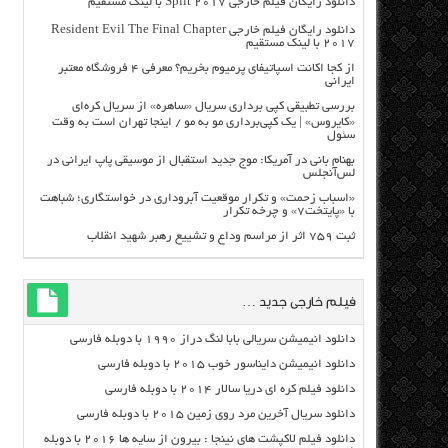
دانلود رایگان فیلم خارجی Split 2017 با لینک مستقیم
دانلود رایگان فیلم خارجی Resident Evil The Final Chapter
2017 با لینک مستقیم
از کجا اکانت اسپاتیفای پرمیوم بخریم؟ معرفی ۴ فروشگاه معتبر
ایرانی
بررسی تطبیقی کپی برداری سریال «ساهره» از سریال کره‌ای
«کایروس» | یک کپی‌برداری مو به مو / اینجا تهران است به وقت
سئول
بهنام بانی در آمریکا: موج جدید استقبال از موسیقی پاپ ایرانی در
لس‌آنجلس
«اسباب زحمت» و تکرار موقعیت آبروداری در خواستگاری؛ شباهت
با «پایتخت۷» و چرخه تکرار
ثبت ۷۵۹ اثر از مراسم وداع و تشییع رهبر شهید انقلاب
فیلم خارجی جدید …
دانلود انیمیشن سریالی بابا لنگ دراز ۱۹۹۰ با دوبله فارسی
دانلود انیمیشن دایناسور خوب ۲۰۱۵ با دوبله فارسی
دانلود فیلم کره ای دریا سالار ۲۰۱۴ با دوبله فارسی
دانلود سریال آخرین مرد روی زمین ۲۰۱۵ با دوبله فارسی
دانلود فیلم لاکپشت های نینجا : بیرون از سایه ها ۲۰۱۶ با دوبله