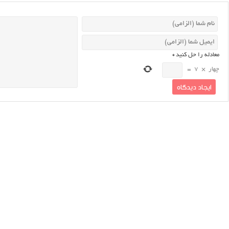
معادله را حل کنید
*
چهار
×
7
=