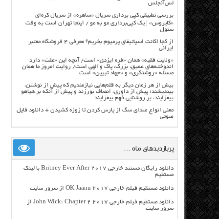
لس‌آنجلس
بررسی تطبیقی کپی برداری سریال «ساهره» از سریال کره‌ای
«کایروس» | یک کپی‌برداری مو به مو / اینجا تهران است به وقت
سئول
از کجا اکانت اسپاتیفای پرمیوم بخریم؟ معرفی ۴ فروشگاه معتبر
ایرانی
«ولایت فقیه» همان «فره ایزدی» است/ آنچه این «ملت» دارد
اندوخته‌های عمیق، بزرگ، پاک و الهی است/ روایت امروز ما همان
مسئله «روشنگری» و «جهاد تبیین» است
بیش از هر زمان دیگر به قلم‌هایی نیازمندیم که پیش از نوشتن،
بیندیشند؛ پیش از داوری، انصاف بورزند و پیش از آنکه بر هیاهو
بیفزایند، بر روشنایی فهم بیفزایند
معنی انواع صدای سگ از پارس کردن تا زوزه کشیدن + دانلود فایل
صوتی
پربازدیدهای ماه …
دانلود رایگان مسنتد خارجی Britney Ever After 2017 با لینک
مستقیم
دانلود مستقیم فیلم خارجی OK Jaanu 2017 از سرور سایت
دانلود مستقیم فیلم خارجی John Wick: Chapter 2 2017 از
سرور سایت