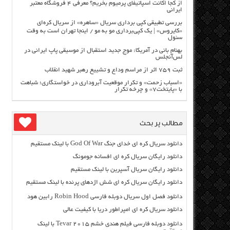
از کجا اکانت اسپاتیفای پرمیوم بخریم؟ معرفی ۴ فروشگاه معتبر
ایرانی
بررسی تطبیقی کپی برداری سریال «ساهره» از سریال کره‌ای
«کایروس» | یک کپی‌برداری مو به مو / اینجا تهران است به وقت
سئول
بهنام بانی در آمریکا: موج جدید استقبال از موسیقی پاپ ایرانی در
لس‌آنجلس
ثبت ۷۵۹ اثر از مراسم وداع و تشییع رهبر شهید انقلاب
«اسباب زحمت» و تکرار موقعیت آبروداری در خواستگاری؛ شباهت
با «پایتخت۷» و چرخه تکرار
مطالب پر بحث
دانلود سریال کره ای خدای جنگ God Of War با لینک مستقیم
دانلود رایگان سریال کره ای افسانه جومونگ
دانلود رایگان سریال آسپرین با لینک مستقیم
دانلود رایگان سریال کره ای شش اژدهای پرنده با لینک مستقیم
دانلود فصل اول سریال دوبله فارسی Robin Hood رابین هود
دانلود سریال کره ای امپراطور دریا با کیفیت عالی
دانلود دوبله فارسی فیلم هندی خشم Tevar ۲۰۱۵ با لینک