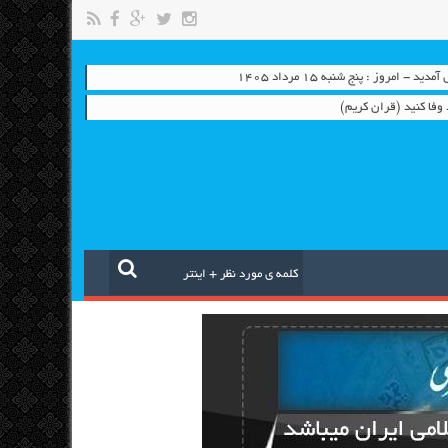
 - امروز : پنج شنبه ۱۵ مرداد ۱۴۰۵
 وفا کنید (قران کریم)