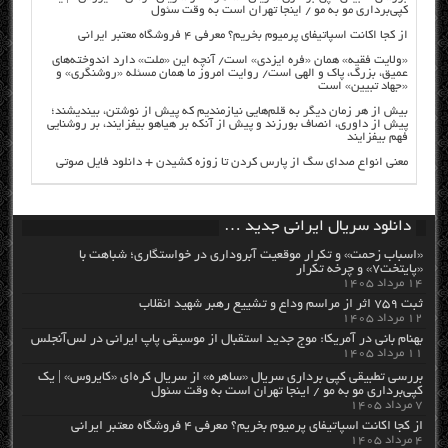
کپی‌برداری مو به مو / اینجا تهران است به وقت سئول
از کجا اکانت اسپاتیفای پرمیوم بخریم؟ معرفی ۴ فروشگاه معتبر ایرانی
«ولایت فقیه» همان «فره ایزدی» است/ آنچه این «ملت» دارد اندوخته‌های
عمیق، بزرگ، پاک و الهی است/ روایت امروز ما همان مسئله «روشنگری» و
«جهاد تبیین» است
بیش از هر زمان دیگر به قلم‌هایی نیازمندیم که پیش از نوشتن، بیندیشند؛
پیش از داوری، انصاف بورزند و پیش از آنکه بر هیاهو بیفزایند، بر روشنایی
فهم بیفزایند
معنی انواع صدای سگ از پارس کردن تا زوزه کشیدن + دانلود فایل صوتی
دانلود سریال ایرانی جدید …
«اسباب زحمت» و تکرار موقعیت آبروداری در خواستگاری؛ شباهت با
«پایتخت۷» و چرخه تکرار
۱۴ مرداد ۱۴۰۵
ثبت ۷۵۹ اثر از مراسم وداع و تشییع رهبر شهید انقلاب
۱۲ مرداد ۱۴۰۵
بهنام بانی در آمریکا: موج جدید استقبال از موسیقی پاپ ایرانی در لس‌آنجلس
۱۱ مرداد ۱۴۰۵
بررسی تطبیقی کپی برداری سریال «ساهره» از سریال کره‌ای «کایروس» | یک
کپی‌برداری مو به مو / اینجا تهران است به وقت سئول
۷ مرداد ۱۴۰۵
از کجا اکانت اسپاتیفای پرمیوم بخریم؟ معرفی ۴ فروشگاه معتبر ایرانی
۴ مرداد ۱۴۰۵