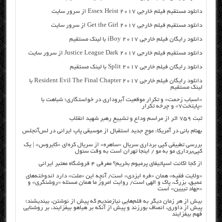
دانلود مستقیم فیلم خارجی Essex Heist 2017 از سرور سایت
دانلود مستقیم فیلم خارجی Get the Girl 2017 از سرور سایت
دانلود رایگان فیلم خارجی iBoy 2017 با لینک مستقیم
دانلود مستقیم فیلم خارجی Justice League Dark 2017 از سرور سایت
دانلود رایگان فیلم خارجی Split 2017 با لینک مستقیم
دانلود رایگان فیلم خارجی Resident Evil The Final Chapter 2017 با
لینک مستقیم
«اسباب زحمت» و تکرار موقعیت آبروداری در خواستگاری؛ شباهت با
«پایتخت۷» و چرخه تکرار
ثبت ۷۵۹ اثر از مراسم وداع و تشییع رهبر شهید انقلاب
بهنام بانی در آمریکا: موج جدید استقبال از موسیقی پاپ ایرانی در لس‌آنجلس
بررسی تطبیقی کپی برداری سریال «ساهره» از سریال کره‌ای «کایروس» | یک
کپی‌برداری مو به مو / اینجا تهران است به وقت سئول
از کجا اکانت اسپاتیفای پرمیوم بخریم؟ معرفی ۴ فروشگاه معتبر ایرانی
«ولایت فقیه» همان «فره ایزدی» است/ آنچه این «ملت» دارد اندوخته‌های
عمیق، بزرگ، پاک و الهی است/ روایت امروز ما همان مسئله «روشنگری» و
«جهاد تبیین» است
بیش از هر زمان دیگر به قلم‌هایی نیازمندیم که پیش از نوشتن، بیندیشند؛
پیش از داوری، انصاف بورزند و پیش از آنکه بر هیاهو بیفزایند، بر روشنایی
فهم بیفزایند