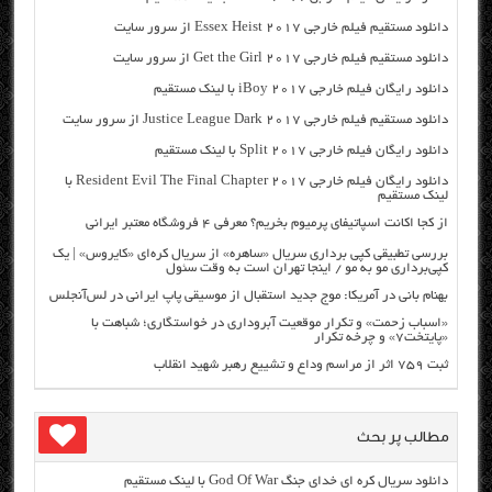
دانلود مستقیم فیلم خارجی Essex Heist 2017 از سرور سایت
دانلود مستقیم فیلم خارجی Get the Girl 2017 از سرور سایت
دانلود رایگان فیلم خارجی iBoy 2017 با لینک مستقیم
دانلود مستقیم فیلم خارجی Justice League Dark 2017 از سرور سایت
دانلود رایگان فیلم خارجی Split 2017 با لینک مستقیم
دانلود رایگان فیلم خارجی Resident Evil The Final Chapter 2017 با
لینک مستقیم
از کجا اکانت اسپاتیفای پرمیوم بخریم؟ معرفی ۴ فروشگاه معتبر ایرانی
بررسی تطبیقی کپی برداری سریال «ساهره» از سریال کره‌ای «کایروس» | یک
کپی‌برداری مو به مو / اینجا تهران است به وقت سئول
بهنام بانی در آمریکا: موج جدید استقبال از موسیقی پاپ ایرانی در لس‌آنجلس
«اسباب زحمت» و تکرار موقعیت آبروداری در خواستگاری؛ شباهت با
«پایتخت۷» و چرخه تکرار
ثبت ۷۵۹ اثر از مراسم وداع و تشییع رهبر شهید انقلاب
مطالب پر بحث
دانلود سریال کره ای خدای جنگ God Of War با لینک مستقیم