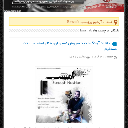
خانه
»
آرشیو برچسب: Emshab
بایگانی برچسب ها: Emshab
دانلود آهنگ جدید سروش نصیریان به نام امشب با لینک
مستقیم
جمعه ، ۲۱ خرداد
نمایش 1,606