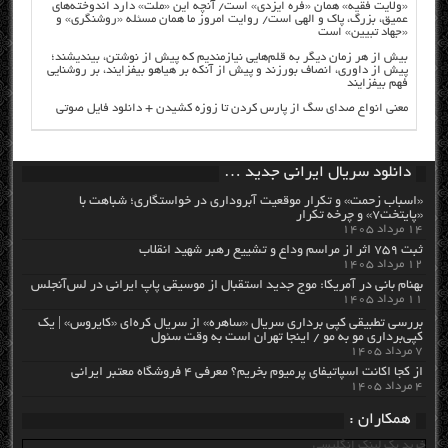
«ولایت فقیه» همان «فره ایزدی» است/ آنچه این «ملت» دارد اندوخته‌های
عمیق، بزرگ، پاک و الهی است/ روایت امروز ما همان مسئله «روشنگری» و
«جهاد تبیین» است
بیش از هر زمان دیگر به قلم‌هایی نیازمندیم که پیش از نوشتن، بیندیشند؛
پیش از داوری، انصاف بورزند و پیش از آنکه بر هیاهو بیفزایند، بر روشنایی
فهم بیفزایند
معنی انواع صدای سگ از پارس کردن تا زوزه کشیدن + دانلود فایل صوتی
دانلود سریال ایرانی جدید …
«اسباب زحمت» و تکرار موقعیت آبروداری در خواستگاری؛ شباهت با
«پایتخت۷» و چرخه تکرار
۱۴ مرداد ۱۴۰۵
ثبت ۷۵۹ اثر از مراسم وداع و تشییع رهبر شهید انقلاب
۱۲ مرداد ۱۴۰۵
بهنام بانی در آمریکا: موج جدید استقبال از موسیقی پاپ ایرانی در لس‌آنجلس
۱۱ مرداد ۱۴۰۵
بررسی تطبیقی کپی برداری سریال «ساهره» از سریال کره‌ای «کایروس» | یک
کپی‌برداری مو به مو / اینجا تهران است به وقت سئول
۷ مرداد ۱۴۰۵
از کجا اکانت اسپاتیفای پرمیوم بخریم؟ معرفی ۴ فروشگاه معتبر ایرانی
۴ مرداد ۱۴۰۵
همکاران :
خرید بک لینک انگلیسی