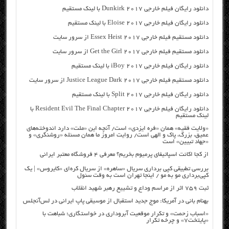
دانلود رایگان فیلم خارجی Dunkirk 2017 با لینک مستقیم
دانلود رایگان فیلم خارجی Eloise 2017 با لینک مستقیم
دانلود مستقیم فیلم خارجی Essex Heist 2017 از سرور سایت
دانلود مستقیم فیلم خارجی Get the Girl 2017 از سرور سایت
دانلود رایگان فیلم خارجی iBoy 2017 با لینک مستقیم
دانلود مستقیم فیلم خارجی Justice League Dark 2017 از سرور سایت
دانلود رایگان فیلم خارجی Split 2017 با لینک مستقیم
دانلود رایگان فیلم خارجی Resident Evil The Final Chapter 2017 با
لینک مستقیم
«ولایت فقیه» همان «فره ایزدی» است/ آنچه این «ملت» دارد اندوخته‌های
عمیق، بزرگ، پاک و الهی است/ روایت امروز ما همان مسئله «روشنگری» و
«جهاد تبیین» است
از کجا اکانت اسپاتیفای پرمیوم بخریم؟ معرفی ۴ فروشگاه معتبر ایرانی
بررسی تطبیقی کپی برداری سریال «ساهره» از سریال کره‌ای «کایروس» | یک
کپی‌برداری مو به مو / اینجا تهران است به وقت سئول
ثبت ۷۵۹ اثر از مراسم وداع و تشییع رهبر شهید انقلاب
بهنام بانی در آمریکا: موج جدید استقبال از موسیقی پاپ ایرانی در لس‌آنجلس
«اسباب زحمت» و تکرار موقعیت آبروداری در خواستگاری؛ شباهت با
«پایتخت۷» و چرخه تکرار