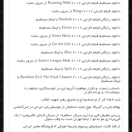
دانلود مستقیم فیلم خارجی Running Wild 2017 از سرور سایت
دانلود فیلم خارجی Rings 2017 از سرور سایت
دانلود رایگان فیلم خارجی Dunkirk 2017 با لینک مستقیم
دانلود رایگان فیلم خارجی Eloise 2017 با لینک مستقیم
دانلود مستقیم فیلم خارجی Essex Heist 2017 از سرور سایت
دانلود مستقیم فیلم خارجی Get the Girl 2017 از سرور سایت
دانلود رایگان فیلم خارجی iBoy 2017 با لینک مستقیم
دانلود مستقیم فیلم خارجی Justice League Dark 2017 از سرور سایت
دانلود رایگان فیلم خارجی Split 2017 با لینک مستقیم
دانلود رایگان فیلم خارجی Resident Evil The Final Chapter 2017 با
لینک مستقیم
«اسباب زحمت» و تکرار موقعیت آبروداری در خواستگاری؛ شباهت با
«پایتخت۷» و چرخه تکرار
ثبت ۷۵۹ اثر از مراسم وداع و تشییع رهبر شهید انقلاب
بهنام بانی در آمریکا: موج جدید استقبال از موسیقی پاپ ایرانی در لس‌آنجلس
بررسی تطبیقی کپی برداری سریال «ساهره» از سریال کره‌ای «کایروس» | یک
کپی‌برداری مو به مو / اینجا تهران است به وقت سئول
از کجا اکانت اسپاتیفای پرمیوم بخریم؟ معرفی ۴ فروشگاه معتبر ایرانی