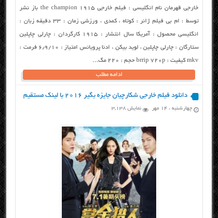
خارجی قهرمان نام انگلیسی : فیلم خارجی the champion 1915 باز نشر
توسط : ام بی فیلم ژانر : کوتاه ، کمدی ، ورزشی زمان : ۳۳ دقیقه زبان :
انگلیسی محصول : آمریکا سال انتشار : ۱۹۱۵ کارگردان : چارلی چاپلین
ستارگان : چارلی چاپلین ، لوید بیکن ، ادنا پرویانس امتیاز : ۶٫۹/۱۰ فرمت :
mkv کیفیت : brrip 720p حجم : ۲۲۰ مگ...
ادامه مطلب
دانلود فیلم خارجی شکارچیان جایزه بگیر ۲۰۱۶ با لینک مستقیم
چهارشنبه ، ۱۴ مهر
نمایش 3,138