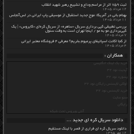
ثبت ۷۵۹ اثر از مراسم وداع و تشییع رهبر شهید انقلاب
۱۲ مرداد ۱۴۰۵
بهنام بانی در آمریکا: موج جدید استقبال از موسیقی پاپ ایرانی در لس‌آنجلس
۱۱ مرداد ۱۴۰۵
بررسی تطبیقی کپی برداری سریال «ساهره» از سریال کره‌ای «کایروس» | یک
کپی‌برداری مو به مو / اینجا تهران است به وقت سئول
۷ مرداد ۱۴۰۵
از کجا اکانت اسپاتیفای پرمیوم بخریم؟ معرفی ۴ فروشگاه معتبر ایرانی
۴ مرداد ۱۴۰۵
همکاران :
خرید بک لینک انگلیسی
آپدیت نود 32
پسورد نود 32
اوکلی لایسنس رایگان نود 32
خرید لایسنس نود 32
سئو سایت
رایگان
آنتی ویروس تحت شبکه
دانلود سریال کره ای جدید …
دانلود سریال کره ای فراری از قصر با لینک مستقیم
۱۲ مهر ۱۳۹۵