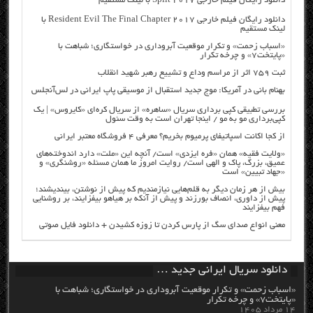
دانلود رایگان فیلم خارجی Split 2017 با لینک مستقیم
دانلود رایگان فیلم خارجی Resident Evil The Final Chapter 2017 با
لینک مستقیم
«اسباب زحمت» و تکرار موقعیت آبروداری در خواستگاری؛ شباهت با
«پایتخت۷» و چرخه تکرار
ثبت ۷۵۹ اثر از مراسم وداع و تشییع رهبر شهید انقلاب
بهنام بانی در آمریکا: موج جدید استقبال از موسیقی پاپ ایرانی در لس‌آنجلس
بررسی تطبیقی کپی برداری سریال «ساهره» از سریال کره‌ای «کایروس» | یک
کپی‌برداری مو به مو / اینجا تهران است به وقت سئول
از کجا اکانت اسپاتیفای پرمیوم بخریم؟ معرفی ۴ فروشگاه معتبر ایرانی
«ولایت فقیه» همان «فره ایزدی» است/ آنچه این «ملت» دارد اندوخته‌های
عمیق، بزرگ، پاک و الهی است/ روایت امروز ما همان مسئله «روشنگری» و
«جهاد تبیین» است
بیش از هر زمان دیگر به قلم‌هایی نیازمندیم که پیش از نوشتن، بیندیشند؛
پیش از داوری، انصاف بورزند و پیش از آنکه بر هیاهو بیفزایند، بر روشنایی
فهم بیفزایند
معنی انواع صدای سگ از پارس کردن تا زوزه کشیدن + دانلود فایل صوتی
دانلود سریال ایرانی جدید …
«اسباب زحمت» و تکرار موقعیت آبروداری در خواستگاری؛ شباهت با
«پایتخت۷» و چرخه تکرار
۱۴ مرداد ۱۴۰۵