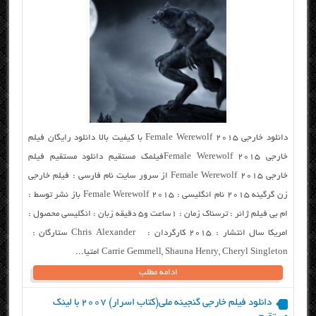
دانلود خارجی Female Werewolf 2015 با کیفیت بالا دانلود رایگان فیلم
خارجی Female Werewolf 2015فیلمک مستقیم دانلود مستقیم فیلم
خارجی Female Werewolf 2015 از سرور سایت نام فارسی : فیلم خارجی
زن گرگینه ۲۰۱۵ نام انگلیسی : Female Werewolf 2015 باز نشر توسط :
ام بی فیلم ژانر : ترسناک زمان : ۱ساعت و۵ دقیقه زبان : انگلیسی محصول :
امریکا سال انتشار : ۲۰۱۵ کارگردان : Chris Alexander ستارگان :
Carrie Gemmell, Shauna Henry, Cheryl Singleton امتیا...
ادامه مطلب
دانلود فیلم خارجی گنجینه ملی(کتاب اسرار) ۲۰۰۷ با لینک