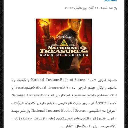
مستقیم
سه شنبه ، ۱۱ آبان
نمایش 2,903
دانلود خارجی ۲۰۰۷ National Treasure:Book of Secrets با کیفیت بالا
دانلود رایگان فیلم خارجی ۲۰۰۷ National Treasure:BفیلمSecrets با
لینک مستقیم دانلود مستقیم فیلم خارجی National Treasure:Book of
Secrets 2007 از سرور سایت نام فارسی : فیلم خارجی گنجینه ملی(کتاب
اسرار) نام انگلیسی : National Treasure: Book of Secrets باز نشر توسط
: ام بی فیلم ژانر : اکشن, ماجراجویی, کمدی زمان : ۲ ساعت ۴ دقیقه زبان :
انگلیسی محصول : امریکا سال انتشار : ...