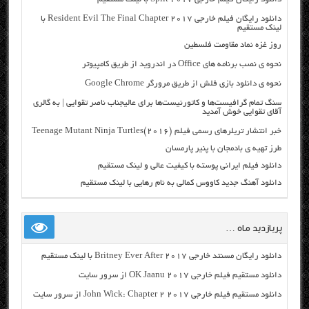
دانلود رایگان فیلم خارجی Resident Evil The Final Chapter 2017 با
لینک مستقیم
روز غزه نماد مقاومت فلسطین
نحوه ی نصب برنامه های Office در اندروید از طریق کامپیوتر
نحوه ی دانلود بازی فلش از طریق مرورگر Google Chrome
سنگ تمام گرافیست‌ها و کاتورنیست‌ها برای عالیجناب ناصر تقوایی | به گالری
آقای تقوایی خوش آمدید
خبر انتشار تریلرهای رسمی فیلم (Teenage Mutant Ninja Turtles(2016
طرز تهیه ی بادمجان با پنیر پارمسان
دانلود فیلم ایرانی پوسته با کیفیت عالی و لینک مستقیم
دانلود آهنگ جدید کاووس کمالی به نام رهایی با لینک مستقیم
پربازدید ماه …
دانلود رایگان مسنتد خارجی Britney Ever After 2017 با لینک مستقیم
دانلود مستقیم فیلم خارجی OK Jaanu 2017 از سرور سایت
دانلود مستقیم فیلم خارجی John Wick: Chapter 2 2017 از سرور سایت