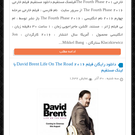
خارجی The Fourth Phase 201فیلمنک مستقیم دانلود مستقیم فیلم خارجی
The Fourth Phase 2016 از سرور سایت نام فارسی : فیلم خارجی مرحله
چهارم ۲۰۱۶ نام انگلیسی : The Fourth Phase 2016 باز نشر توسط : ام
بی فیلم ژانر : مستند، اکشن، ماجراجویی زمان : ۱ ساعت ۳۰ دقیقه زبان :
انگلیسی محصول : آمریکا سال انتشار : ۲۰۱۶ کارگردان : Jon
Klaczkiewicz ستارگان : Mikkel Bang...
ادامه مطلب
دانلود رایگان فیلم David Brent Life On The Road 2016 با
لینک مستقیم
سه شنبه ، ۳۰ آذر
نمایش 1,632