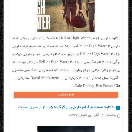
دانلود خارجی Hell or High Water 2016 با کیفیت بالا دانلود رایگان فیلم
خارجی Hell or High Water ۲فیلملینک مستقیم دانلود مستقیم فیلم خارجی
Hell or High Water 2016 از سرور سایت نام فارسی : فیلم خارجی جهنم یا
پرآبی ۲۰۱۶ نام انگلیسی : Hell or High Water 2016 باز نشر توسط : ام
بی فیلم ژانر : جنایی، درام زمان : ۱ ساعت ۴۲دقیقه زبان : انگلیسی محصول
: آمریکا سال انتشار : ۲۰۱۶ کارگردان : David Mackenzie ستارگان :
Dale Dickey, Ben Foster, Chr...
ادامه مطلب
دانلود مستقیم فیلم خارجی زن گرگینه ۲۰۱۵ از سرور سایت
یکشنبه ، ۱۶ آبان
نمایش 5,733