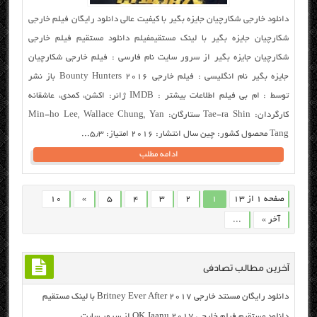
دانلود خارجی شکارچیان جایزه بگیر با کیفیت عالی دانلود رایگان فیلم خارجی
شکارچیان جایزه بگیر با لینک مستقیمفیلم دانلود مستقیم فیلم خارجی
شکارچیان جایزه بگیر از سرور سایت نام فارسی : فیلم خارجی شکارچیان
جایزه بگیر نام انگلیسی : فیلم خارجی Bounty Hunters 2016 باز نشر
توسط : ام بی فیلم اطلاعات بیشتر : IMDB ژانر: اکشن، کمدی، عاشقانه
کارگردان: Tae-ra Shin ستارگان: Min-ho Lee, Wallace Chung, Yan
Tang محصول کشور: چین سال انتشار: ۲۰۱۶ امتیاز: ۵٫۳...
ادامه مطلب
صفحه 1 از 13
1
2
3
4
5
»
10
آخر »
...
آخرین مطالب تصادفی
دانلود رایگان مسنتد خارجی Britney Ever After 2017 با لینک مستقیم
دانلود مستقیم فیلم خارجی OK Jaanu 2017 از سرور سایت