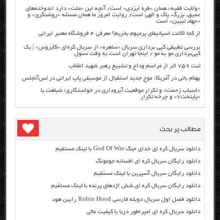
«ولایت فقیه» همان «فره ایزدی» است/ آنچه این «ملت» دارد اندوخته‌های
عمیق، بزرگ، پاک و الهی است/ روایت امروز ما همان مسئله «روشنگری» و
«جهاد تبیین» است
از کجا اکانت اسپاتیفای پرمیوم بخریم؟ معرفی ۴ فروشگاه معتبر ایرانی
بررسی تطبیقی کپی برداری سریال «ساهره» از سریال کره‌ای «کایروس» | یک
کپی‌برداری مو به مو / اینجا تهران است به وقت سئول
ثبت ۷۵۹ اثر از مراسم وداع و تشییع رهبر شهید انقلاب
بهنام بانی در آمریکا: موج جدید استقبال از موسیقی پاپ ایرانی در لس‌آنجلس
«اسباب زحمت» و تکرار موقعیت آبروداری در خواستگاری؛ شباهت با
«پایتخت۷» و چرخه تکرار
مطالب پر بحث
دانلود سریال کره ای خدای جنگ God Of War با لینک مستقیم
دانلود رایگان سریال کره ای افسانه جومونگ
دانلود رایگان سریال آسپرین با لینک مستقیم
دانلود رایگان سریال کره ای شش اژدهای پرنده با لینک مستقیم
دانلود فصل اول سریال دوبله فارسی Robin Hood رابین هود
دانلود سریال کره ای امپراطور دریا با کیفیت عالی