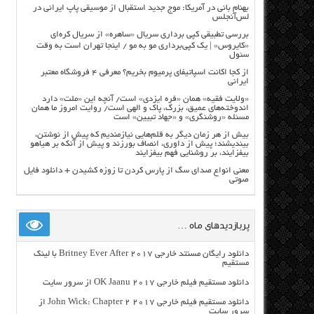
بهنام بانی در آمریکا: موج جدید استقبال از موسیقی پاپ ایرانی در
لس‌آنجلس
بررسی تطبیقی کپی برداری سریال «ساهره» از سریال کره‌ای
«کایروس» | یک کپی‌برداری مو به مو / اینجا تهران است به وقت
سئول
از کجا اکانت اسپاتیفای پرمیوم بخریم؟ معرفی ۴ فروشگاه معتبر
ایرانی
«ولایت فقیه» همان «فره ایزدی» است/ آنچه این «ملت» دارد
اندوخته‌های عمیق، بزرگ، پاک و الهی است/ روایت امروز ما همان
مسئله «روشنگری» و «جهاد تبیین» است
بیش از هر زمان دیگر به قلم‌هایی نیازمندیم که پیش از نوشتن،
بیندیشند؛ پیش از داوری، انصاف بورزند و پیش از آنکه بر هیاهو
بیفزایند، بر روشنایی فهم بیفزایند
معنی انواع صدای سگ از پارس کردن تا زوزه کشیدن + دانلود فایل
صوتی
پربازدیدهای ماه …
دانلود رایگان مسنتد خارجی Britney Ever After 2017 با لینک
مستقیم
دانلود مستقیم فیلم خارجی OK Jaanu 2017 از سرور سایت
دانلود مستقیم فیلم خارجی John Wick: Chapter 2 2017 از
سرور سایت