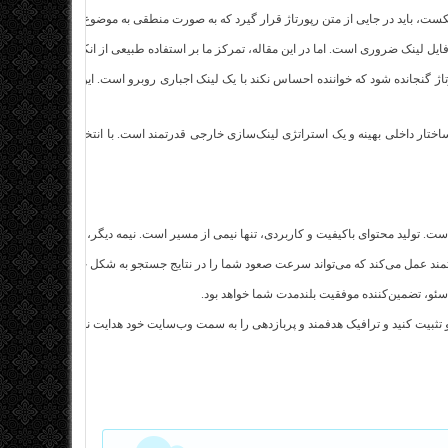
تکست، باید در جایی از متن رپورتاژ قرار گیرد که به صورت منطقی به موضوع خرید خدمات
سئو
فایل لینک ضروری است. اما در این مقاله، تمرکز ما بر استفاده طبیعی از انکرتکست‌های ا
ورتاژ گنجانده شود که خواننده احساس نکند با یک لینک اجباری روبرو است. این ظرافت در لین
ختار داخلی بهینه و یک استراتژی لینک‌سازی خارجی قدرتمند است. با انتخاب درست منابع و 
ت. تولید محتوای باکیفیت و کاربردی، تنها نیمی از مسیر است. نیمه دیگر، به یک استراتژی ل
 قدرتمند عمل می‌کند که می‌تواند سرعت صعود شما را در نتایج جستجو به شکل چشمگیری افزایش
و، تضمین‌کننده موفقیت بلندمدت شما خواهد بود.
 تثبیت کنید و ترافیک هدفمند و پربازدهی را به سمت وب‌سایت خود هدایت نمایید.