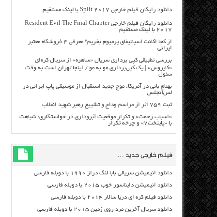
دانلود رایگان فیلم خارجی Split 2017 با لینک مستقیم
دانلود رایگان فیلم خارجی Resident Evil The Final Chapter
2017 با لینک مستقیم
از کجا اکانت اسپاتیفای پرمیوم بخریم؟ معرفی ۴ فروشگاه معتبر
ایرانی
بررسی تطبیقی کپی برداری سریال «ساهره» از سریال کره‌ای
«کایروس» | یک کپی‌برداری مو به مو / اینجا تهران است به وقت
سئول
بهنام بانی در آمریکا: موج جدید استقبال از موسیقی پاپ ایرانی در
لس‌آنجلس
ثبت ۷۵۹ اثر از مراسم وداع و تشییع رهبر شهید انقلاب
«اسباب زحمت» و تکرار موقعیت آبروداری در خواستگاری؛ شباهت
با «پایتخت۷» و چرخه تکرار
فیلم خارجی جدید …
دانلود انیمیشن سریالی بابا لنگ دراز ۱۹۹۰ با دوبله فارسی
دانلود انیمیشن دایناسور خوب ۲۰۱۵ با دوبله فارسی
دانلود فیلم کره ای دریا سالار ۲۰۱۴ با دوبله فارسی
دانلود سریال آخرین مرد روی زمین ۲۰۱۵ با دوبله فارسی