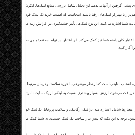
 برای پیشی گرفتن از آنها می‌دهد. این تحلیل شامل بررسی منابع لینک‌ها، انکرتکست‌های استفاده
م‌تراز یا بهتر از لینک‌های رقبا باشند. اینجاست که اهمیت
خرید بک لینک
قوی مشخص می‌شود.
 سایت شما اشاره می‌کنند. این نوع لینک‌ها، تأثیر چشمگیری در افزایش رتبه صفحه با بک لینک ه
ه اعتبار کلی دامنه شما نیز کمک می‌کند. این اعتبار، در نهایت به نفع تمامی صفحات سایت شما 
 آغاز کنید.
ل، انتخاب منابعی است که از نظر موضوعی با حوزه سلامت و درمان مرتبط باشند.
یافت می‌شود، ارزش بسیار بیشتری نسبت به لینکی از یک سایت نامرتبط دارد. این انتخاب
م. معیارها شامل اعتبار دامنه، ترافیک ارگانیک، و سلامت پروفایل بک‌لینک خود آن سایت است.
چنین، توجه به این نکته که پیش نیاز ساخت بک لینک چیست، به شما کمک می‌کند تا زیرساخت