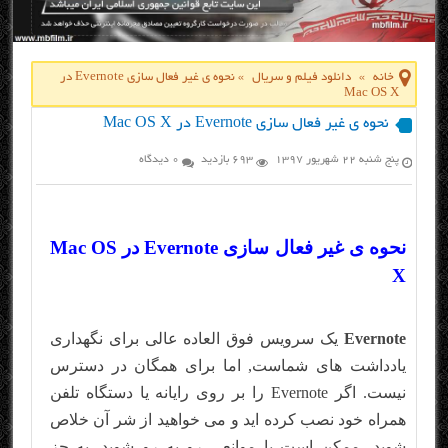
خانه
»
دانلود فیلم و سریال
»
نحوه ی غیر فعال سازی Evernote در
Mac OS X
نحوه ی غیر فعال سازی Evernote در Mac OS X
پنج شنبه ۲۲ شهریور ۱۳۹۷
693 بازدید
0 دیدگاه
نحوه ی غیر فعال سازی Evernote در Mac OS
X
Evernote
یک سرویس فوق العاده عالی برای نگهداری
یادداشت های شماست, اما برای همگان در دسترس
نیست. اگر Evernote را بر روی رایانه یا دستگاه تلفن
همراه خود نصب کرده اید و می خواهید از شر آن خلاص
شوید، ممکن است با موانعی رو به رو شوید. به جز