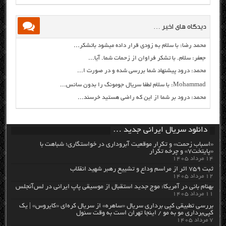
دیدگاه های اخیر …
محمد رضا: با سلام به زودی قرار داده میشود باتشکر...
جعفر: سلام. با تشکر فراوان از زحمات شما. آیا...
محمد: درود پیشنهاد شما بررسی شده و در صورت ا...
Mohammad: با سلام لطفا سریال جومونگ را بدون سانس...
محمد: درود بر شما از این که راضی هستید خرسند...
دانلود سریال ایرانی جدید …
«اسباب زحمت» و تکرار موقعیت آبروداری در خواستگاری؛ شباهت با
«پایتخت۷» و چرخه تکرار
۱۴ مرداد ۱۴۰۵
ثبت ۷۵۹ اثر از مراسم وداع و تشییع رهبر شهید انقلاب
۱۲ مرداد ۱۴۰۵
بهنام بانی در آمریکا: موج جدید استقبال از موسیقی پاپ ایرانی در لس‌آنجلس
۱۱ مرداد ۱۴۰۵
بررسی تطبیقی کپی برداری سریال «ساهره» از سریال کره‌ای «کایروس» | یک
کپی‌برداری مو به مو / اینجا تهران است به وقت سئول
۷ مرداد ۱۴۰۵