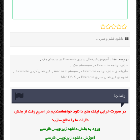
دانلود فیلم و سریال
آموزش غیرفعال سازی Evernote در سیستم مک
برچسب ها :
,
حذف برنامه Evernote در سیسستم مک
,
طریقه ی حذف برنامه Evernote در سیستم mac os x
غیر فعال کردن Evernote
,
,
نحوه ی غیر فعال سازی Evernote در Mac OS X
راهنما
در صورت خرابی لینک های دانلود خواهشمندیم در اسرع وقت از بخش
نظرات ما را مطلع سازید
ورود به بخش
دانلود زیرنویس فارسی
آموزش دانلود زیرنویس فارسی