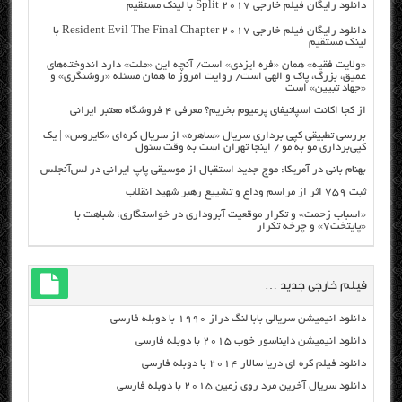
دانلود رایگان فیلم خارجی Split 2017 با لینک مستقیم
دانلود رایگان فیلم خارجی Resident Evil The Final Chapter 2017 با
لینک مستقیم
«ولایت فقیه» همان «فره ایزدی» است/ آنچه این «ملت» دارد اندوخته‌های
عمیق، بزرگ، پاک و الهی است/ روایت امروز ما همان مسئله «روشنگری» و
«جهاد تبیین» است
از کجا اکانت اسپاتیفای پرمیوم بخریم؟ معرفی ۴ فروشگاه معتبر ایرانی
بررسی تطبیقی کپی برداری سریال «ساهره» از سریال کره‌ای «کایروس» | یک
کپی‌برداری مو به مو / اینجا تهران است به وقت سئول
بهنام بانی در آمریکا: موج جدید استقبال از موسیقی پاپ ایرانی در لس‌آنجلس
ثبت ۷۵۹ اثر از مراسم وداع و تشییع رهبر شهید انقلاب
«اسباب زحمت» و تکرار موقعیت آبروداری در خواستگاری؛ شباهت با
«پایتخت۷» و چرخه تکرار
فیلم خارجی جدید …
دانلود انیمیشن سریالی بابا لنگ دراز ۱۹۹۰ با دوبله فارسی
دانلود انیمیشن دایناسور خوب ۲۰۱۵ با دوبله فارسی
دانلود فیلم کره ای دریا سالار ۲۰۱۴ با دوبله فارسی
دانلود سریال آخرین مرد روی زمین ۲۰۱۵ با دوبله فارسی