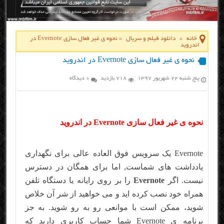
خانه
»
دانلود فیلم و سریال
»
نحوه ی غیر فعال سازی Evernote در
اندروید
نحوه ی غیر فعال سازی Evernote در اندروید
پنج شنبه ۲۲ شهریور ۱۳۹۷
718 بازدید
0 دیدگاه
نحوه ی غیر فعال سازی Evernote در اندروید
Evernote یک سرویس فوق العاده عالی برای نگهداری
یادداشت های شماست, اما برای همگان در دسترس
نیست. اگر
Evernote
را بر روی رایانه یا دستگاه تلفن
همراه خود نصب کرده اید و می خواهید از شر آن خلاص
شوید، ممکن است با موانعی رو به رو شوید. به جز
برنامه ی Evernote شما حساب کاربری دارید که