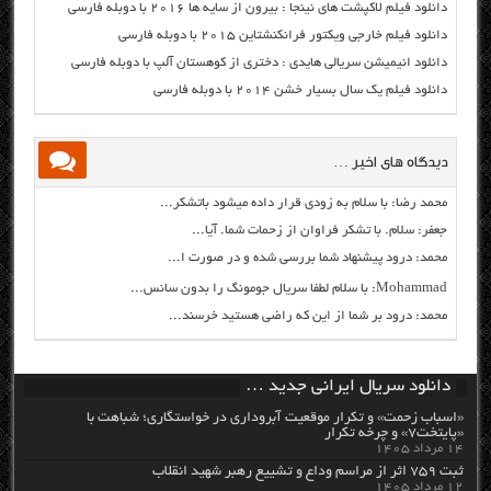
دانلود فیلم لاکپشت های نینجا : بیرون از سایه ها ۲۰۱۶ با دوبله فارسی
دانلود فیلم خارجی ویکتور فرانکنشتاین ۲۰۱۵ با دوبله فارسی
دانلود انیمیشن سریالی هایدی : دختری از کوهستان آلپ با دوبله فارسی
دانلود فیلم یک سال بسیار خشن ۲۰۱۴ با دوبله فارسی
دیدگاه های اخیر …
محمد رضا: با سلام به زودی قرار داده میشود باتشکر...
جعفر: سلام. با تشکر فراوان از زحمات شما. آیا...
محمد: درود پیشنهاد شما بررسی شده و در صورت ا...
Mohammad: با سلام لطفا سریال جومونگ را بدون سانس...
محمد: درود بر شما از این که راضی هستید خرسند...
دانلود سریال ایرانی جدید …
«اسباب زحمت» و تکرار موقعیت آبروداری در خواستگاری؛ شباهت با
«پایتخت۷» و چرخه تکرار
۱۴ مرداد ۱۴۰۵
ثبت ۷۵۹ اثر از مراسم وداع و تشییع رهبر شهید انقلاب
۱۲ مرداد ۱۴۰۵