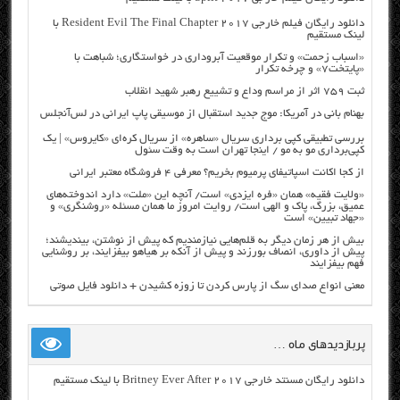
دانلود رایگان فیلم خارجی Resident Evil The Final Chapter 2017 با
لینک مستقیم
«اسباب زحمت» و تکرار موقعیت آبروداری در خواستگاری؛ شباهت با
«پایتخت۷» و چرخه تکرار
ثبت ۷۵۹ اثر از مراسم وداع و تشییع رهبر شهید انقلاب
بهنام بانی در آمریکا: موج جدید استقبال از موسیقی پاپ ایرانی در لس‌آنجلس
بررسی تطبیقی کپی برداری سریال «ساهره» از سریال کره‌ای «کایروس» | یک
کپی‌برداری مو به مو / اینجا تهران است به وقت سئول
از کجا اکانت اسپاتیفای پرمیوم بخریم؟ معرفی ۴ فروشگاه معتبر ایرانی
«ولایت فقیه» همان «فره ایزدی» است/ آنچه این «ملت» دارد اندوخته‌های
عمیق، بزرگ، پاک و الهی است/ روایت امروز ما همان مسئله «روشنگری» و
«جهاد تبیین» است
بیش از هر زمان دیگر به قلم‌هایی نیازمندیم که پیش از نوشتن، بیندیشند؛
پیش از داوری، انصاف بورزند و پیش از آنکه بر هیاهو بیفزایند، بر روشنایی
فهم بیفزایند
معنی انواع صدای سگ از پارس کردن تا زوزه کشیدن + دانلود فایل صوتی
پربازدیدهای ماه …
دانلود رایگان مسنتد خارجی Britney Ever After 2017 با لینک مستقیم