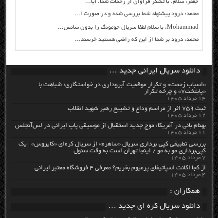
جعفر: سلام. با تشکر فراوان از زحمات شما. آیا...
محمد: درود پیشنهاد شما بررسی شده و در صورت ا...
Mohammad: با سلام لطفا سریال جومونگ را بدون سانس...
محمد: درود بر شما از این که راضی هستید خرسند...
دانلود سریال ایرانی جدید …
«اسباب زحمت» و تکرار موقعیت آبروداری در خواستگاری؛ شباهت با
«پایتخت۷» و چرخه تکرار
۱۴ مرداد ۱۴۰۵
ثبت ۷۵۹ اثر از مراسم وداع و تشییع رهبر شهید انقلاب
۱۲ مرداد ۱۴۰۵
بهنام بانی در آمریکا: موج جدید استقبال از موسیقی پاپ ایرانی در لس‌آنجلس
۱۱ مرداد ۱۴۰۵
بررسی تطبیقی کپی برداری سریال «ساهره» از سریال کره‌ای «کایروس» | یک
کپی‌برداری مو به مو / اینجا تهران است به وقت سئول
۷ مرداد ۱۴۰۵
از کجا اکانت اسپاتیفای پرمیوم بخریم؟ معرفی ۴ فروشگاه معتبر ایرانی
۴ مرداد ۱۴۰۵
همکاران :
دانلود سریال کره ای جدید …