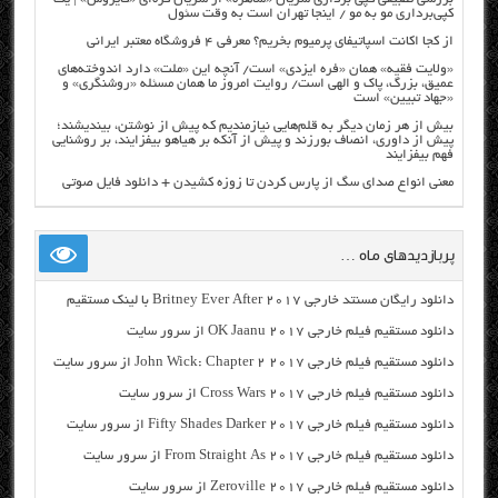
کپی‌برداری مو به مو / اینجا تهران است به وقت سئول
از کجا اکانت اسپاتیفای پرمیوم بخریم؟ معرفی ۴ فروشگاه معتبر ایرانی
«ولایت فقیه» همان «فره ایزدی» است/ آنچه این «ملت» دارد اندوخته‌های
عمیق، بزرگ، پاک و الهی است/ روایت امروز ما همان مسئله «روشنگری» و
«جهاد تبیین» است
بیش از هر زمان دیگر به قلم‌هایی نیازمندیم که پیش از نوشتن، بیندیشند؛
پیش از داوری، انصاف بورزند و پیش از آنکه بر هیاهو بیفزایند، بر روشنایی
فهم بیفزایند
معنی انواع صدای سگ از پارس کردن تا زوزه کشیدن + دانلود فایل صوتی
پربازدیدهای ماه …
دانلود رایگان مسنتد خارجی Britney Ever After 2017 با لینک مستقیم
دانلود مستقیم فیلم خارجی OK Jaanu 2017 از سرور سایت
دانلود مستقیم فیلم خارجی John Wick: Chapter 2 2017 از سرور سایت
دانلود مستقیم فیلم خارجی Cross Wars 2017 از سرور سایت
دانلود مستقیم فیلم خارجی Fifty Shades Darker 2017 از سرور سایت
دانلود مستقیم فیلم خارجی From Straight As 2017 از سرور سایت
دانلود مستقیم فیلم خارجی Zeroville 2017 از سرور سایت