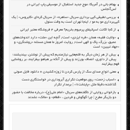
بهنام بانی در آمریکا: موج جدید استقبال از موسیقی پاپ ایرانی در
لس‌آنجلس
بررسی تطبیقی کپی برداری سریال «ساهره» از سریال کره‌ای «کایروس» | یک
کپی‌برداری مو به مو / اینجا تهران است به وقت سئول
از کجا اکانت اسپاتیفای پرمیوم بخریم؟ معرفی ۴ فروشگاه معتبر ایرانی
«ولایت فقیه» همان «فره ایزدی» است/ آنچه این «ملت» دارد اندوخته‌های
عمیق، بزرگ، پاک و الهی است/ روایت امروز ما همان مسئله «روشنگری» و
«جهاد تبیین» است
بیش از هر زمان دیگر به قلم‌هایی نیازمندیم که پیش از نوشتن، بیندیشند؛
پیش از داوری، انصاف بورزند و پیش از آنکه بر هیاهو بیفزایند، بر روشنایی
فهم بیفزایند
معنی انواع صدای سگ از پارس کردن تا زوزه کشیدن + دانلود فایل صوتی
«اسباب زحمت» روی موقعیت تکراری آبروداری در خواستگاری دست
گذاشته دقیقا مثل «پایتخت۷» | برمدار تکرار
بازخوانی روایتی از ناگفته‌های سریال «امام علی(ع)» درباره مخالفت با حضور
دو بازیگر مطرح | چرا گوگوش و فردین ، «قطام» و «مالک» نشدند