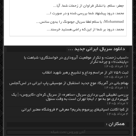
جعفر: سلام. با تشکر فراوان از زحمات شما. آیا...
محمد: درود پیشنهاد شما بررسی شده و در صورت ا...
Mohammad: با سلام لطفا سریال جومونگ را بدون سانس...
محمد: درود بر شما از این که راضی هستید خرسند...
دانلود سریال ایرانی جدید …
«اسباب زحمت» و تکرار موقعیت آبروداری در خواستگاری؛ شباهت با
«پایتخت۷» و چرخه تکرار
۱۴ مرداد ۱۴۰۵
ثبت ۷۵۹ اثر از مراسم وداع و تشییع رهبر شهید انقلاب
۱۲ مرداد ۱۴۰۵
بهنام بانی در آمریکا: موج جدید استقبال از موسیقی پاپ ایرانی در لس‌آنجلس
۱۱ مرداد ۱۴۰۵
بررسی تطبیقی کپی برداری سریال «ساهره» از سریال کره‌ای «کایروس» | یک
کپی‌برداری مو به مو / اینجا تهران است به وقت سئول
۷ مرداد ۱۴۰۵
از کجا اکانت اسپاتیفای پرمیوم بخریم؟ معرفی ۴ فروشگاه معتبر ایرانی
۴ مرداد ۱۴۰۵
همکاران :
آنتی ویروس تحت شبکه