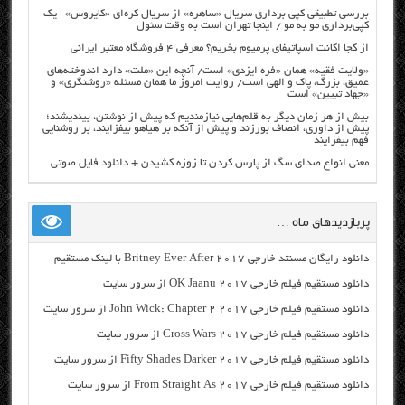
بررسی تطبیقی کپی برداری سریال «ساهره» از سریال کره‌ای «کایروس» | یک
کپی‌برداری مو به مو / اینجا تهران است به وقت سئول
از کجا اکانت اسپاتیفای پرمیوم بخریم؟ معرفی ۴ فروشگاه معتبر ایرانی
«ولایت فقیه» همان «فره ایزدی» است/ آنچه این «ملت» دارد اندوخته‌های
عمیق، بزرگ، پاک و الهی است/ روایت امروز ما همان مسئله «روشنگری» و
«جهاد تبیین» است
بیش از هر زمان دیگر به قلم‌هایی نیازمندیم که پیش از نوشتن، بیندیشند؛
پیش از داوری، انصاف بورزند و پیش از آنکه بر هیاهو بیفزایند، بر روشنایی
فهم بیفزایند
معنی انواع صدای سگ از پارس کردن تا زوزه کشیدن + دانلود فایل صوتی
پربازدیدهای ماه …
دانلود رایگان مسنتد خارجی Britney Ever After 2017 با لینک مستقیم
دانلود مستقیم فیلم خارجی OK Jaanu 2017 از سرور سایت
دانلود مستقیم فیلم خارجی John Wick: Chapter 2 2017 از سرور سایت
دانلود مستقیم فیلم خارجی Cross Wars 2017 از سرور سایت
دانلود مستقیم فیلم خارجی Fifty Shades Darker 2017 از سرور سایت
دانلود مستقیم فیلم خارجی From Straight As 2017 از سرور سایت