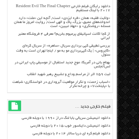
دانلود رایگان فیلم خارجی Resident Evil The Final Chapter
2017 با لینک مستقیم
«ولایت فقیه» همان «فره ایزدی» است/ آنچه این «ملت» دارد
اندوخته‌های عمیق، بزرگ، پاک و الهی است/ روایت امروز ما همان
مسئله «روشنگری» و «جهاد تبیین» است
از کجا اکانت اسپاتیفای پرمیوم بخریم؟ معرفی ۴ فروشگاه معتبر
ایرانی
بررسی تطبیقی کپی برداری سریال «ساهره» از سریال کره‌ای
«کایروس» | یک کپی‌برداری مو به مو / اینجا تهران است به وقت
سئول
بهنام بانی در آمریکا: موج جدید استقبال از موسیقی پاپ ایرانی در
لس‌آنجلس
ثبت ۷۵۹ اثر از مراسم وداع و تشییع رهبر شهید انقلاب
«اسباب زحمت» و تکرار موقعیت آبروداری در خواستگاری؛ شباهت
با «پایتخت۷» و چرخه تکرار
فیلم خارجی جدید …
دانلود انیمیشن سریالی بابا لنگ دراز ۱۹۹۰ با دوبله فارسی
دانلود انیمیشن دایناسور خوب ۲۰۱۵ با دوبله فارسی
دانلود فیلم کره ای دریا سالار ۲۰۱۴ با دوبله فارسی