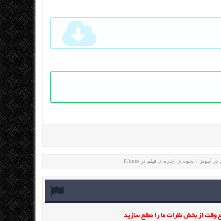
در آیتونز
نحوه ی اجاره ی فیلم در iTunes
,
وقت از بخش نظرات ما را مطلع سازید