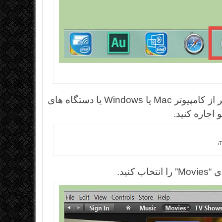
iTunes را در کامپیوتر و دستگاه iOS راه اندازی کنید. اگر از کامپیوتر Mac یا Windows یا دستگاه های