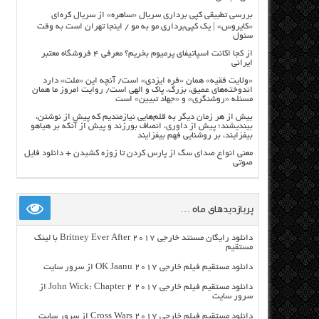
بررسی تطبیقی کپی برداری سریال «ساهره» از سریال کره‌ای
«کایروس» | یک کپی‌برداری مو به مو / اینجا تهران است به وقت
سئول
از کجا اکانت اسپاتیفای پرمیوم بخریم؟ معرفی ۴ فروشگاه معتبر
ایرانی
«ولایت فقیه» همان «فره ایزدی» است/ آنچه این «ملت» دارد
اندوخته‌های عمیق، بزرگ، پاک و الهی است/ روایت امروز ما همان
مسئله «روشنگری» و «جهاد تبیین» است
بیش از هر زمان دیگر به قلم‌هایی نیازمندیم که پیش از نوشتن،
بیندیشند؛ پیش از داوری، انصاف بورزند و پیش از آنکه بر هیاهو
بیفزایند، بر روشنایی فهم بیفزایند
معنی انواع صدای سگ از پارس کردن تا زوزه کشیدن + دانلود فایل
صوتی
پربازدیدهای ماه …
دانلود رایگان مسنتد خارجی Britney Ever After 2017 با لینک
مستقیم
دانلود مستقیم فیلم خارجی OK Jaanu 2017 از سرور سایت
دانلود مستقیم فیلم خارجی John Wick: Chapter 2 2017 از
سرور سایت
دانلود مستقیم فیلم خارجی Cross Wars 2017 از سرور سایت