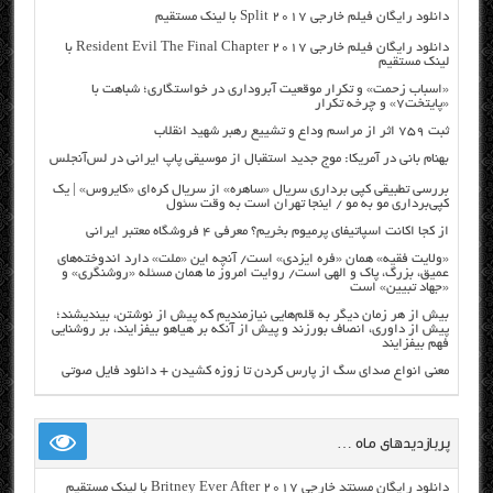
دانلود رایگان فیلم خارجی Split 2017 با لینک مستقیم
دانلود رایگان فیلم خارجی Resident Evil The Final Chapter 2017 با
لینک مستقیم
«اسباب زحمت» و تکرار موقعیت آبروداری در خواستگاری؛ شباهت با
«پایتخت۷» و چرخه تکرار
ثبت ۷۵۹ اثر از مراسم وداع و تشییع رهبر شهید انقلاب
بهنام بانی در آمریکا: موج جدید استقبال از موسیقی پاپ ایرانی در لس‌آنجلس
بررسی تطبیقی کپی برداری سریال «ساهره» از سریال کره‌ای «کایروس» | یک
کپی‌برداری مو به مو / اینجا تهران است به وقت سئول
از کجا اکانت اسپاتیفای پرمیوم بخریم؟ معرفی ۴ فروشگاه معتبر ایرانی
«ولایت فقیه» همان «فره ایزدی» است/ آنچه این «ملت» دارد اندوخته‌های
عمیق، بزرگ، پاک و الهی است/ روایت امروز ما همان مسئله «روشنگری» و
«جهاد تبیین» است
بیش از هر زمان دیگر به قلم‌هایی نیازمندیم که پیش از نوشتن، بیندیشند؛
پیش از داوری، انصاف بورزند و پیش از آنکه بر هیاهو بیفزایند، بر روشنایی
فهم بیفزایند
معنی انواع صدای سگ از پارس کردن تا زوزه کشیدن + دانلود فایل صوتی
پربازدیدهای ماه …
دانلود رایگان مسنتد خارجی Britney Ever After 2017 با لینک مستقیم