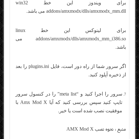
برای ویندوز این خط win32
addons/amxmodx/dlls/amxmodx_mm.dll می باشد.
برای لینوکس این خط linux
addons/amxmodx/dlls/amxmodx_mm_i386.so می
باشد.
اگر سرور شما از راه دور است، فایل plugins.ini را بعد
از ذخیره آپلود کنید.
سرور را اجرا کنید و “meta list” را در کنسول سرور
تایپ کنید سپس بررسی کنید که آیا Amx Mod X با
موفقیت نصب شده است یا خیر.
منبع :
نحوه نصب AMX Mod X