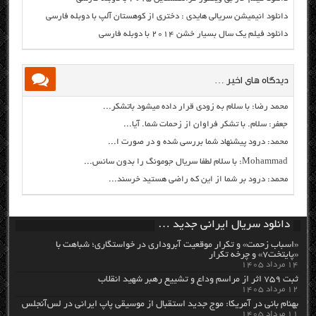
دانلود انیمیشن سریالی هایدی : دختری از کوهستان آلپ با دوبله فارسی
دانلود فیلم یک سال بسیار خشن ۲۰۱۴ با دوبله فارسی
دیدگاه های اخیر …
محمد رضا: با سلام به زودی قرار داده میشود باتشکر...
جعفر: سلام. با تشکر فراوان از زحمات شما. آیا...
محمد: درود پیشنهاد شما بررسی شده و در صورت ا...
Mohammad: با سلام لطفا سریال جومونگ را بدون سانس...
محمد: درود بر شما از این که راضی هستید خرسند...
دانلود سریال ایرانی جدید …
«اسباب زحمت» و تکرار موقعیت آبروداری در خواستگاری؛ شباهت با
«پایتخت۷» و چرخه تکرار
۱۴ مرداد ۱۴۰۵
ثبت ۷۵۹ اثر از مراسم وداع و تشییع رهبر شهید انقلاب
۱۲ مرداد ۱۴۰۵
بهنام بانی در آمریکا: موج جدید استقبال از موسیقی پاپ ایرانی در لس‌آنجلس
۱۱ مرداد ۱۴۰۵