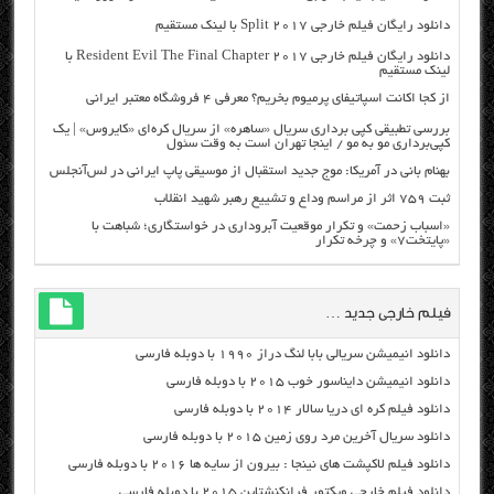
دانلود رایگان فیلم خارجی Split 2017 با لینک مستقیم
دانلود رایگان فیلم خارجی Resident Evil The Final Chapter 2017 با
لینک مستقیم
از کجا اکانت اسپاتیفای پرمیوم بخریم؟ معرفی ۴ فروشگاه معتبر ایرانی
بررسی تطبیقی کپی برداری سریال «ساهره» از سریال کره‌ای «کایروس» | یک
کپی‌برداری مو به مو / اینجا تهران است به وقت سئول
بهنام بانی در آمریکا: موج جدید استقبال از موسیقی پاپ ایرانی در لس‌آنجلس
ثبت ۷۵۹ اثر از مراسم وداع و تشییع رهبر شهید انقلاب
«اسباب زحمت» و تکرار موقعیت آبروداری در خواستگاری؛ شباهت با
«پایتخت۷» و چرخه تکرار
فیلم خارجی جدید …
دانلود انیمیشن سریالی بابا لنگ دراز ۱۹۹۰ با دوبله فارسی
دانلود انیمیشن دایناسور خوب ۲۰۱۵ با دوبله فارسی
دانلود فیلم کره ای دریا سالار ۲۰۱۴ با دوبله فارسی
دانلود سریال آخرین مرد روی زمین ۲۰۱۵ با دوبله فارسی
دانلود فیلم لاکپشت های نینجا : بیرون از سایه ها ۲۰۱۶ با دوبله فارسی
دانلود فیلم خارجی ویکتور فرانکنشتاین ۲۰۱۵ با دوبله فارسی