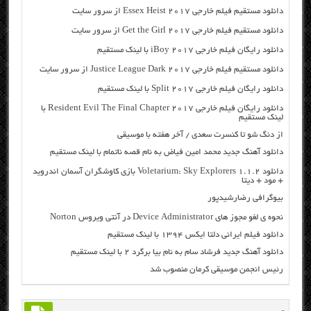
دانلود مستقیم فیلم خارجی Essex Heist 2017 از سرور سایت
دانلود مستقیم فیلم خارجی Get the Girl 2017 از سرور سایت
دانلود رایگان فیلم خارجی iBoy 2017 با لینک مستقیم
دانلود مستقیم فیلم خارجی Justice League Dark 2017 از سرور سایت
دانلود رایگان فیلم خارجی Split 2017 با لینک مستقیم
دانلود رایگان فیلم خارجی Resident Evil The Final Chapter 2017 با
لینک مستقیم
از دنگ شو تا کنسرت سعدی / آخر هفته با موسیقی
دانلود آهنگ جدید محمد امین فیاض به نام قصه ناتمام با لینک مستقیم
دانلود Voletarium: Sky Explorers 1.1.2 بازی کاوشگران آسمان اندروید
+ مود + دیتا
بیوگرافی رضارشیدپور
نحوه ی لغو مجوز های Device Administrator در آنتی ویروس Norton
دانلود فیلم ایرانی دلتا ایکس ۱۳۹۴ با لینک مستقیم
دانلود آهنگ جدید فرشاد سام به نام بیا برگرد 2 با لینک مستقیم
رئیس انجمن موسیقی کرمان منصوب شد