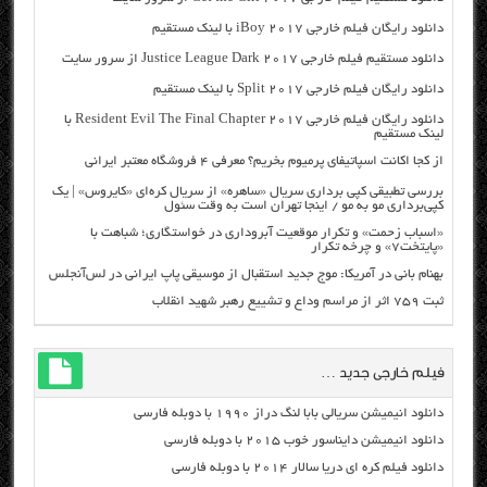
دانلود رایگان فیلم خارجی iBoy 2017 با لینک مستقیم
دانلود مستقیم فیلم خارجی Justice League Dark 2017 از سرور سایت
دانلود رایگان فیلم خارجی Split 2017 با لینک مستقیم
دانلود رایگان فیلم خارجی Resident Evil The Final Chapter 2017 با
لینک مستقیم
از کجا اکانت اسپاتیفای پرمیوم بخریم؟ معرفی ۴ فروشگاه معتبر ایرانی
بررسی تطبیقی کپی برداری سریال «ساهره» از سریال کره‌ای «کایروس» | یک
کپی‌برداری مو به مو / اینجا تهران است به وقت سئول
«اسباب زحمت» و تکرار موقعیت آبروداری در خواستگاری؛ شباهت با
«پایتخت۷» و چرخه تکرار
بهنام بانی در آمریکا: موج جدید استقبال از موسیقی پاپ ایرانی در لس‌آنجلس
ثبت ۷۵۹ اثر از مراسم وداع و تشییع رهبر شهید انقلاب
فیلم خارجی جدید …
دانلود انیمیشن سریالی بابا لنگ دراز ۱۹۹۰ با دوبله فارسی
دانلود انیمیشن دایناسور خوب ۲۰۱۵ با دوبله فارسی
دانلود فیلم کره ای دریا سالار ۲۰۱۴ با دوبله فارسی