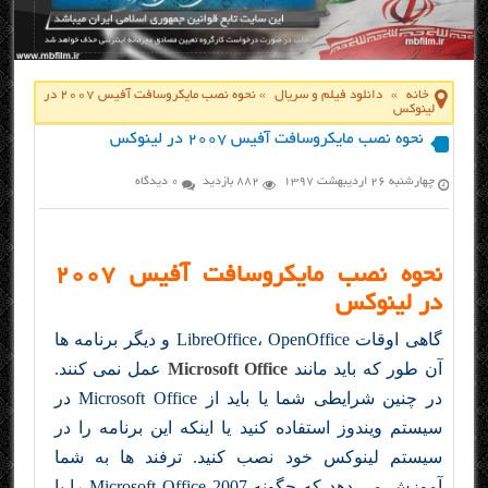
خانه
»
دانلود فیلم و سریال
»
نحوه نصب مایکروسافت آفیس ۲۰۰۷ در
لینوکس
نحوه نصب مایکروسافت آفیس ۲۰۰۷ در لینوکس
چهارشنبه ۲۶ اردیبهشت ۱۳۹۷
882 بازدید
0 دیدگاه
نحوه نصب مایکروسافت آفیس ۲۰۰۷
در لینوکس
گاهی اوقات LibreOffice، OpenOffice و دیگر برنامه ها
آن طور که باید مانند
Microsoft Office
عمل نمی کنند.
در چنین شرایطی شما یا باید از Microsoft Office در
سیستم ویندوز استفاده کنید یا اینکه این برنامه را در
سیستم لینوکس خود نصب کنید. ترفند ها به شما
آموزش می دهد که چگونه Microsoft Office 2007 را با