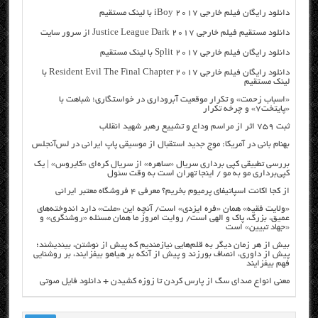
دانلود رایگان فیلم خارجی iBoy 2017 با لینک مستقیم
دانلود مستقیم فیلم خارجی Justice League Dark 2017 از سرور سایت
دانلود رایگان فیلم خارجی Split 2017 با لینک مستقیم
دانلود رایگان فیلم خارجی Resident Evil The Final Chapter 2017 با
لینک مستقیم
«اسباب زحمت» و تکرار موقعیت آبروداری در خواستگاری؛ شباهت با
«پایتخت۷» و چرخه تکرار
ثبت ۷۵۹ اثر از مراسم وداع و تشییع رهبر شهید انقلاب
بهنام بانی در آمریکا: موج جدید استقبال از موسیقی پاپ ایرانی در لس‌آنجلس
بررسی تطبیقی کپی برداری سریال «ساهره» از سریال کره‌ای «کایروس» | یک
کپی‌برداری مو به مو / اینجا تهران است به وقت سئول
از کجا اکانت اسپاتیفای پرمیوم بخریم؟ معرفی ۴ فروشگاه معتبر ایرانی
«ولایت فقیه» همان «فره ایزدی» است/ آنچه این «ملت» دارد اندوخته‌های
عمیق، بزرگ، پاک و الهی است/ روایت امروز ما همان مسئله «روشنگری» و
«جهاد تبیین» است
بیش از هر زمان دیگر به قلم‌هایی نیازمندیم که پیش از نوشتن، بیندیشند؛
پیش از داوری، انصاف بورزند و پیش از آنکه بر هیاهو بیفزایند، بر روشنایی
فهم بیفزایند
معنی انواع صدای سگ از پارس کردن تا زوزه کشیدن + دانلود فایل صوتی