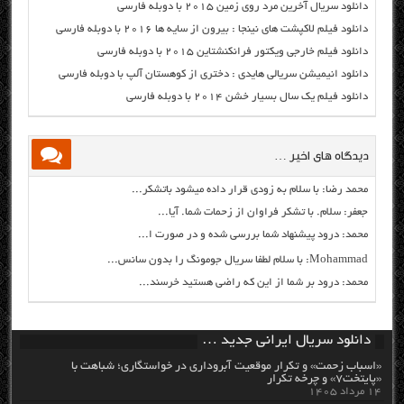
دانلود سریال آخرین مرد روی زمین ۲۰۱۵ با دوبله فارسی
دانلود فیلم لاکپشت های نینجا : بیرون از سایه ها ۲۰۱۶ با دوبله فارسی
دانلود فیلم خارجی ویکتور فرانکنشتاین ۲۰۱۵ با دوبله فارسی
دانلود انیمیشن سریالی هایدی : دختری از کوهستان آلپ با دوبله فارسی
دانلود فیلم یک سال بسیار خشن ۲۰۱۴ با دوبله فارسی
دیدگاه های اخیر …
محمد رضا: با سلام به زودی قرار داده میشود باتشکر...
جعفر: سلام. با تشکر فراوان از زحمات شما. آیا...
محمد: درود پیشنهاد شما بررسی شده و در صورت ا...
Mohammad: با سلام لطفا سریال جومونگ را بدون سانس...
محمد: درود بر شما از این که راضی هستید خرسند...
دانلود سریال ایرانی جدید …
«اسباب زحمت» و تکرار موقعیت آبروداری در خواستگاری؛ شباهت با
«پایتخت۷» و چرخه تکرار
۱۴ مرداد ۱۴۰۵