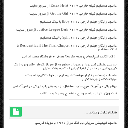
دانلود مستقیم فیلم خارجی Essex Heist 2017 از سرور سایت
دانلود مستقیم فیلم خارجی Get the Girl 2017 از سرور سایت
دانلود رایگان فیلم خارجی iBoy 2017 با لینک مستقیم
دانلود مستقیم فیلم خارجی Justice League Dark 2017 از سرور سایت
دانلود رایگان فیلم خارجی Split 2017 با لینک مستقیم
دانلود رایگان فیلم خارجی Resident Evil The Final Chapter 2017 با
لینک مستقیم
از کجا اکانت اسپاتیفای پرمیوم بخریم؟ معرفی ۴ فروشگاه معتبر ایرانی
بررسی تطبیقی کپی برداری سریال «ساهره» از سریال کره‌ای «کایروس» | یک
کپی‌برداری مو به مو / اینجا تهران است به وقت سئول
«اسباب زحمت» و تکرار موقعیت آبروداری در خواستگاری؛ شباهت با
«پایتخت۷» و چرخه تکرار
بهنام بانی در آمریکا: موج جدید استقبال از موسیقی پاپ ایرانی در لس‌آنجلس
ثبت ۷۵۹ اثر از مراسم وداع و تشییع رهبر شهید انقلاب
فیلم خارجی جدید …
دانلود انیمیشن سریالی بابا لنگ دراز ۱۹۹۰ با دوبله فارسی