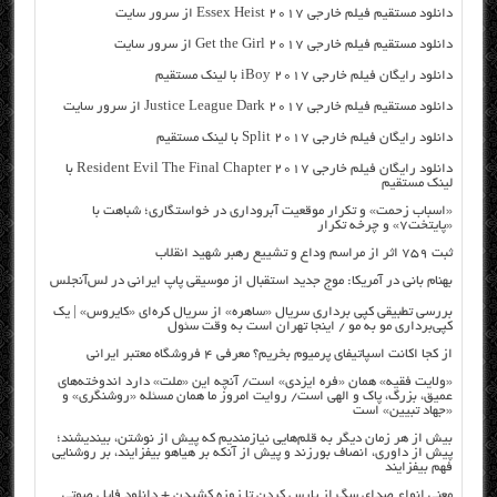
دانلود مستقیم فیلم خارجی Essex Heist 2017 از سرور سایت
دانلود مستقیم فیلم خارجی Get the Girl 2017 از سرور سایت
دانلود رایگان فیلم خارجی iBoy 2017 با لینک مستقیم
دانلود مستقیم فیلم خارجی Justice League Dark 2017 از سرور سایت
دانلود رایگان فیلم خارجی Split 2017 با لینک مستقیم
دانلود رایگان فیلم خارجی Resident Evil The Final Chapter 2017 با
لینک مستقیم
«اسباب زحمت» و تکرار موقعیت آبروداری در خواستگاری؛ شباهت با
«پایتخت۷» و چرخه تکرار
ثبت ۷۵۹ اثر از مراسم وداع و تشییع رهبر شهید انقلاب
بهنام بانی در آمریکا: موج جدید استقبال از موسیقی پاپ ایرانی در لس‌آنجلس
بررسی تطبیقی کپی برداری سریال «ساهره» از سریال کره‌ای «کایروس» | یک
کپی‌برداری مو به مو / اینجا تهران است به وقت سئول
از کجا اکانت اسپاتیفای پرمیوم بخریم؟ معرفی ۴ فروشگاه معتبر ایرانی
«ولایت فقیه» همان «فره ایزدی» است/ آنچه این «ملت» دارد اندوخته‌های
عمیق، بزرگ، پاک و الهی است/ روایت امروز ما همان مسئله «روشنگری» و
«جهاد تبیین» است
بیش از هر زمان دیگر به قلم‌هایی نیازمندیم که پیش از نوشتن، بیندیشند؛
پیش از داوری، انصاف بورزند و پیش از آنکه بر هیاهو بیفزایند، بر روشنایی
فهم بیفزایند
معنی انواع صدای سگ از پارس کردن تا زوزه کشیدن + دانلود فایل صوتی