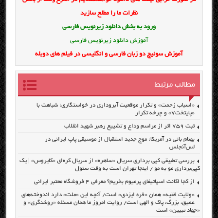
نظرات ما را مطلع سازید
ورود به بخش
دانلود زیرنویس فارسی
آموزش دانلود زیرنویس فارسی
آموزش سوئیچ دو زبان فارسی و انگلیسی در فیلم های دوبله
مطالب مرتبط
«اسباب زحمت» و تکرار موقعیت آبروداری در خواستگاری؛ شباهت با
«پایتخت۷» و چرخه تکرار
ثبت ۷۵۹ اثر از مراسم وداع و تشییع رهبر شهید انقلاب
بهنام بانی در آمریکا: موج جدید استقبال از موسیقی پاپ ایرانی در
لس‌آنجلس
بررسی تطبیقی کپی برداری سریال «ساهره» از سریال کره‌ای «کایروس» | یک
کپی‌برداری مو به مو / اینجا تهران است به وقت سئول
از کجا اکانت اسپاتیفای پرمیوم بخریم؟ معرفی ۴ فروشگاه معتبر ایرانی
«ولایت فقیه» همان «فره ایزدی» است/ آنچه این «ملت» دارد اندوخته‌های
عمیق، بزرگ، پاک و الهی است/ روایت امروز ما همان مسئله «روشنگری» و
«جهاد تبیین» است