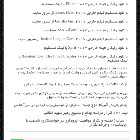
دانلود رایگان فیلم خارجی Eloise 2017 با لینک مستقیم
دانلود مستقیم فیلم خارجی Essex Heist 2017 از سرور سایت
دانلود مستقیم فیلم خارجی Get the Girl 2017 از سرور سایت
دانلود رایگان فیلم خارجی iBoy 2017 با لینک مستقیم
دانلود مستقیم فیلم خارجی Justice League Dark 2017 از سرور سایت
دانلود رایگان فیلم خارجی Split 2017 با لینک مستقیم
دانلود رایگان فیلم خارجی Resident Evil The Final Chapter 2017 با
لینک مستقیم
«ولایت فقیه» همان «فره ایزدی» است/ آنچه این «ملت» دارد اندوخته‌های
عمیق، بزرگ، پاک و الهی است/ روایت امروز ما همان مسئله «روشنگری» و
«جهاد تبیین» است
از کجا اکانت اسپاتیفای پرمیوم بخریم؟ معرفی ۴ فروشگاه معتبر ایرانی
بررسی تطبیقی کپی برداری سریال «ساهره» از سریال کره‌ای «کایروس» | یک
کپی‌برداری مو به مو / اینجا تهران است به وقت سئول
بهنام بانی در آمریکا: موج جدید استقبال از موسیقی پاپ ایرانی در لس‌آنجلس
ثبت ۷۵۹ اثر از مراسم وداع و تشییع رهبر شهید انقلاب
«اسباب زحمت» و تکرار موقعیت آبروداری در خواستگاری؛ شباهت با
«پایتخت۷» و چرخه تکرار