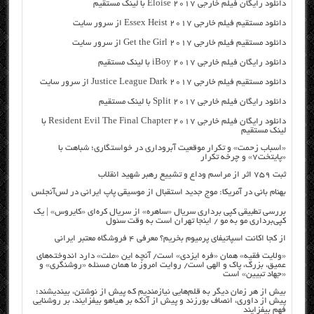
دانلود رایگان فیلم خارجی Eloise 2017 با لینک مستقیم
دانلود مستقیم فیلم خارجی Essex Heist 2017 از سرور سایت
دانلود مستقیم فیلم خارجی Get the Girl 2017 از سرور سایت
دانلود رایگان فیلم خارجی iBoy 2017 با لینک مستقیم
دانلود مستقیم فیلم خارجی Justice League Dark 2017 از سرور سایت
دانلود رایگان فیلم خارجی Split 2017 با لینک مستقیم
دانلود رایگان فیلم خارجی Resident Evil The Final Chapter 2017 با
لینک مستقیم
«اسباب زحمت» و تکرار موقعیت آبروداری در خواستگاری؛ شباهت با
«پایتخت۷» و چرخه تکرار
ثبت ۷۵۹ اثر از مراسم وداع و تشییع رهبر شهید انقلاب
بهنام بانی در آمریکا: موج جدید استقبال از موسیقی پاپ ایرانی در لس‌آنجلس
بررسی تطبیقی کپی برداری سریال «ساهره» از سریال کره‌ای «کایروس» | یک
کپی‌برداری مو به مو / اینجا تهران است به وقت سئول
از کجا اکانت اسپاتیفای پرمیوم بخریم؟ معرفی ۴ فروشگاه معتبر ایرانی
«ولایت فقیه» همان «فره ایزدی» است/ آنچه این «ملت» دارد اندوخته‌های
عمیق، بزرگ، پاک و الهی است/ روایت امروز ما همان مسئله «روشنگری» و
«جهاد تبیین» است
بیش از هر زمان دیگر به قلم‌هایی نیازمندیم که پیش از نوشتن، بیندیشند؛
پیش از داوری، انصاف بورزند و پیش از آنکه بر هیاهو بیفزایند، بر روشنایی
فهم بیفزایند