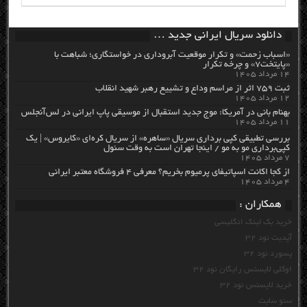
دانلود سریال ایرانی جدید …
«اسباب زحمت» و تکرار موقعیت آبروداری در خواستگاری؛ شباهت با
«پایتخت۷» و چرخه تکرار
۱۴ مرداد ۱۴۰۵
ثبت ۷۵۹ اثر از مراسم وداع و تشییع رهبر شهید انقلاب
۱۲ مرداد ۱۴۰۵
بهنام بانی در آمریکا: موج جدید استقبال از موسیقی پاپ ایرانی در لس‌آنجلس
۱۱ مرداد ۱۴۰۵
بررسی تطبیقی کپی برداری سریال «ساهره» از سریال کره‌ای «کایروس» | یک
کپی‌برداری مو به مو / اینجا تهران است به وقت سئول
۷ مرداد ۱۴۰۵
از کجا اکانت اسپاتیفای پرمیوم بخریم؟ معرفی ۴ فروشگاه معتبر ایرانی
۴ مرداد ۱۴۰۵
همکاران :
خرید بک لینک انگلیسی
آپدیت نود 32
پسورد نود 32
اوکلی لایسنس رایگان نود 32
خرید لایسنس نود 32
سئو سایت