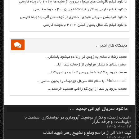
دانلود فیلم لاکپشت های نینجا : بیرون از سایه ها ۲۰۱۶ با دوبله فارسی
دانلود فیلم خارجی ویکتور فرانکنشتاین ۲۰۱۵ با دوبله فارسی
دانلود انیمیشن سریالی هایدی : دختری از کوهستان آلپ با دوبله فارسی
دانلود فیلم یک سال بسیار خشن ۲۰۱۴ با دوبله فارسی
دیدگاه های اخیر …
محمد رضا: با سلام به زودی قرار داده میشود باتشکر...
جعفر: سلام. با تشکر فراوان از زحمات شما. آیا...
محمد: درود پیشنهاد شما بررسی شده و در صورت ا...
Mohammad: با سلام لطفا سریال جومونگ را بدون سانس...
محمد: درود بر شما از این که راضی هستید خرسند...
دانلود سریال ایرانی جدید …
«اسباب زحمت» و تکرار موقعیت آبروداری در خواستگاری؛ شباهت با
«پایتخت۷» و چرخه تکرار
۱۴ مرداد ۱۴۰۵
ثبت ۷۵۹ اثر از مراسم وداع و تشییع رهبر شهید انقلاب
۱۲ مرداد ۱۴۰۵