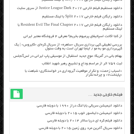
دانلود مستقیم فیلم خارجی Justice League Dark 2017 از سرور سایت
دانلود رایگان فیلم خارجی Split 2017 با لینک مستقیم
دانلود رایگان فیلم خارجی Resident Evil The Final Chapter 2017 با
لینک مستقیم
از کجا اکانت اسپاتیفای پرمیوم بخریم؟ معرفی ۴ فروشگاه معتبر ایرانی
بررسی تطبیقی کپی برداری سریال «ساهره» از سریال کره‌ای «کایروس» | یک
کپی‌برداری مو به مو / اینجا تهران است به وقت سئول
بهنام بانی در آمریکا: موج جدید استقبال از موسیقی پاپ ایرانی در لس‌آنجلس
ثبت ۷۵۹ اثر از مراسم وداع و تشییع رهبر شهید انقلاب
«اسباب زحمت» و تکرار موقعیت آبروداری در خواستگاری؛ شباهت با
«پایتخت۷» و چرخه تکرار
فیلم خارجی جدید …
دانلود انیمیشن سریالی بابا لنگ دراز ۱۹۹۰ با دوبله فارسی
دانلود انیمیشن دایناسور خوب ۲۰۱۵ با دوبله فارسی
دانلود فیلم کره ای دریا سالار ۲۰۱۴ با دوبله فارسی
دانلود سریال آخرین مرد روی زمین ۲۰۱۵ با دوبله فارسی