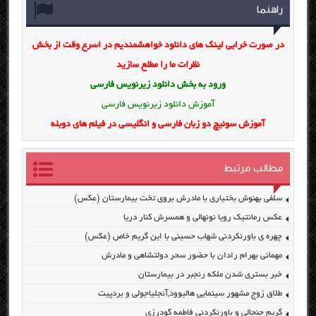
راهنما
در صورت خرابی لینک های دانلود خواهشمندیم در اسرع وقت از بخش
نظرات ما را مطلع سازید
ورود به بخش
دانلود زیرنویس فارسی
آموزش دانلود زیرنویس فارسی
آموزش سوئیچ دو زبان فارسی و انگلیسی در فیلم های دوبله
مطالب مرتبط
سلفی بهنوش بختیاری با مادرش بروی تخت بیمارستان (عکس)
عکس رمانتیک رویا نونهالی و همسرش کنار دریا
چهره ی باورنکردنی شهاب حسینی با این گریم خاص (عکس)
مهمانی بهرام رادان با حضور سحر دولتشاهی و مادرش
خبر بستری شدن ملکه رنجبر در بیمارستان
طلاق زوج مشهور سینمایی هالیوود,آنجلیاجولی و بردپیت
گریم جنجالی و باورنکردنی فاطمه گودرزی