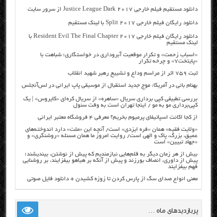
دانلود مستقیم فیلم خارجی Justice League Dark 2017 از سرور سایت
دانلود رایگان فیلم خارجی Split 2017 با لینک مستقیم
دانلود رایگان فیلم خارجی Resident Evil The Final Chapter 2017 با
لینک مستقیم
«اسباب زحمت» و تکرار موقعیت آبروداری در خواستگاری؛ شباهت با
«پایتخت۷» و چرخه تکرار
ثبت ۷۵۹ اثر از مراسم وداع و تشییع رهبر شهید انقلاب
بهنام بانی در آمریکا: موج جدید استقبال از موسیقی پاپ ایرانی در لس‌آنجلس
بررسی تطبیقی کپی برداری سریال «ساهره» از سریال کره‌ای «کایروس» | یک
کپی‌برداری مو به مو / اینجا تهران است به وقت سئول
از کجا اکانت اسپاتیفای پرمیوم بخریم؟ معرفی ۴ فروشگاه معتبر ایرانی
«ولایت فقیه» همان «فره ایزدی» است/ آنچه این «ملت» دارد اندوخته‌های
عمیق، بزرگ، پاک و الهی است/ روایت امروز ما همان مسئله «روشنگری» و
«جهاد تبیین» است
بیش از هر زمان دیگر به قلم‌هایی نیازمندیم که پیش از نوشتن، بیندیشند؛
پیش از داوری، انصاف بورزند و پیش از آنکه بر هیاهو بیفزایند، بر روشنایی
فهم بیفزایند
معنی انواع صدای سگ از پارس کردن تا زوزه کشیدن + دانلود فایل صوتی
پربازدیدهای ماه …